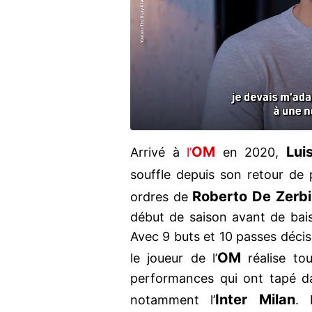
OM
Lui
Arrivé à
l’
en 2020,
souffle depuis son retour de
Roberto De Zerbi
ordres de
début de saison avant de bai
Avec 9 buts et 10 passes déci
OM
le joueur de l’
réalise to
performances qui ont tapé da
Inter Milan
notamment l’
. 