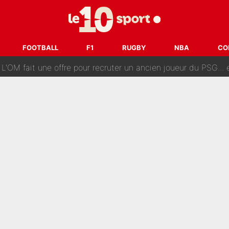
ès annonce un premier problème pour Zinedine Zidane en éq
 «impensable» et va entrer dans une nouvelle dimension : Gra
FOOTBALL
F1
RUGBY
NBA
CO
L'OM fait une offre pour recruter un ancien joueur du PSG... et
Le PSG a dit non au transfert qui bat tous les records sur 
e des ravages à Marseille : L’OM a placé 12 joueurs sur le marché des transferts… 