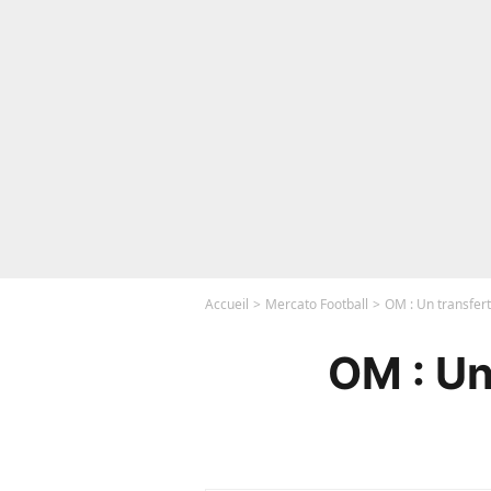
Accueil
Mercato Football
OM : Un transfert
OM : Un