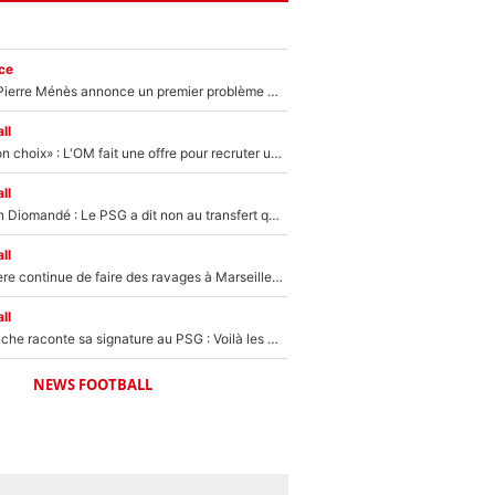
ce
Michael Olise : Pierre Ménès annonce un premier problème pour Zinedine Zidane en équipe de France
ll
«C’est un très bon choix» : L'OM fait une offre pour recruter un ancien joueur du PSG... et c'est validé dans l'After Foot !
ll
140M€ pour Yan Diomandé : Le PSG a dit non au transfert qui bat tous les records sur le mercato
ll
La crise financière continue de faire des ravages à Marseille : L’OM a placé 12 joueurs sur le marché des transferts… et ça pourrait lui rapporter près de 100M€ !
ll
Maghnes Akliouche raconte sa signature au PSG : Voilà les coulisses de son transfert de rêve à 50M€
NEWS FOOTBALL