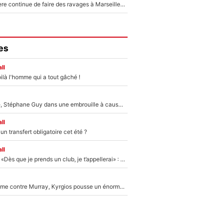
La crise financière continue de faire des ravages à Marseille : L’OM a placé 12 joueurs sur le marché des transferts… et ça pourrait lui rapporter près de 100M€ !
es
ll
ilà l'homme qui a tout gâché !
«Détester à vie», Stéphane Guy dans une embrouille à cause du PSG !
ll
n transfert obligatoire cet été ?
ll
Mercato - OM - «Dès que je prends un club, je t’appellerai» : La promesse de Marcelino au moment de claquer la porte
Victime de racisme contre Murray, Kyrgios pousse un énorme coup de gueule !