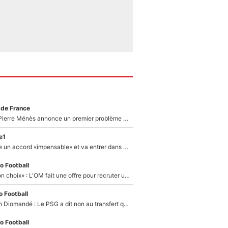
 de France
Michael Olise : Pierre Ménès annonce un premier problème pour Zinedine Zidane en équipe de France
e1
F1 - Alpine signe un accord «impensable» et va entrer dans une nouvelle dimension : Grande nouvelle pour Pierre Gasly !
o Football
«C’est un très bon choix» : L'OM fait une offre pour recruter un ancien joueur du PSG... et c'est validé dans l'After Foot !
 Football
140M€ pour Yan Diomandé : Le PSG a dit non au transfert qui bat tous les records sur le mercato
o Football