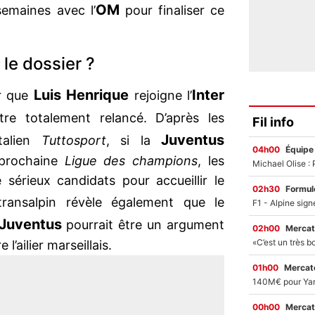
OM
semaines avec l’
pour finaliser ce
le dossier ?
Luis Henrique
Inter
ur que
rejoigne l’
être totalement relancé. D’après les
Fil info
Juventus
italien
Tuttosport
, si la
04h00
Équipe
 prochaine
Ligue des champions
, les
sérieux candidats pour accueillir le
02h30
Formul
ransalpin révèle également que le
Juventus
pourrait être un argument
02h00
Mercat
’ailier marseillais.
01h00
Mercato
00h00
Mercat