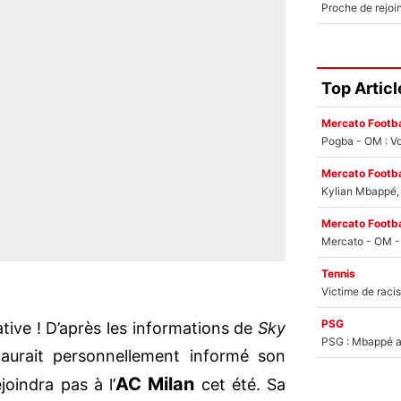
Top Articl
Mercato Footba
Pogba - OM : Vo
Mercato Footba
Kylian Mbappé, u
Mercato Footba
Tennis
PSG
tive ! D’après les informations de
Sky
PSG : Mbappé ac
t
aurait personnellement informé son
AC Milan
joindra pas à l’
cet été. Sa