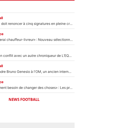
ll
Grégory Lorenzi doit renoncer à cinq signatures en pleine crise financière : L’IA propose sept noms à l’OM pour un mercato réussi... à seulement 5M€ !
ce
«Plus grand, je ferai chauffeur-livreur» : Nouveau sélectionneur des Bleus, Zinédine Zidane s’était imaginé un avenir très différent lorsqu'il était enfant
Johan Micoud en conflit avec un autre chroniqueur de L’EQUIPE du Soir : «Pendant un moment, je ne les ai pas remis ensemble dans l'émission»
ll
Proche de rejoindre Bruno Genesio à l'OM, un ancien international français va finalement débarquer... sur RMC !
ce
«Il y a probablement besoin de changer des choses» : Les premiers changements de Zinedine Zidane en équipe de France sont révélés ?
NEWS FOOTBALL