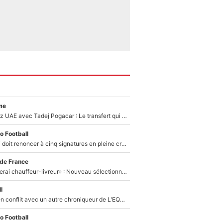
me
Paul Seixas chez UAE avec Tadej Pogacar : Le transfert qui effraie le peloton, «c’est la pire des choses qui puisse arriver»
o Football
Grégory Lorenzi doit renoncer à cinq signatures en pleine crise financière : L’IA propose sept noms à l’OM pour un mercato réussi... à seulement 5M€ !
 de France
«Plus grand, je ferai chauffeur-livreur» : Nouveau sélectionneur des Bleus, Zinédine Zidane s’était imaginé un avenir très différent lorsqu'il était enfant
l
Johan Micoud en conflit avec un autre chroniqueur de L’EQUIPE du Soir : «Pendant un moment, je ne les ai pas remis ensemble dans l'émission»
o Football