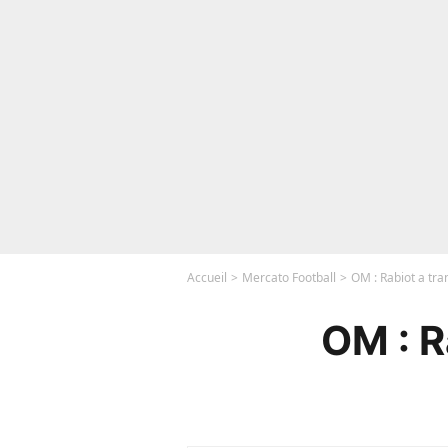
Accueil
Mercato Football
OM : Rabiot a tra
OM : R