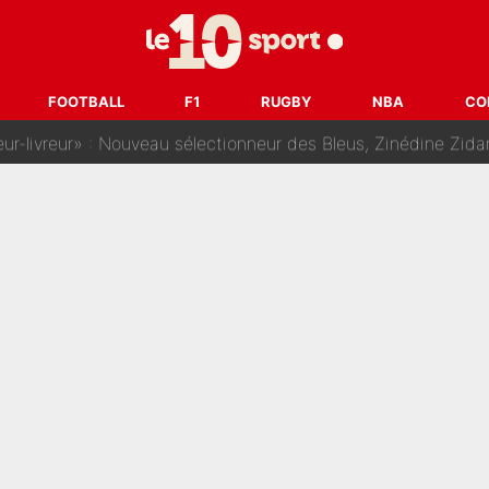
dej Pogacar : Le transfert qui effraie le peloton, «c’est la 
nq signatures en pleine crise financière : L’IA propose sept noms à l’OM po
FOOTBALL
F1
RUGBY
NBA
CO
reur» : Nouveau sélectionneur des Bleus, Zinédine Zidane s’était imaginé un av
 autre chroniqueur de L’EQUIPE du Soir : «Pendant un moment, je ne les 
enesio à l'OM, un ancien international français va finalemen