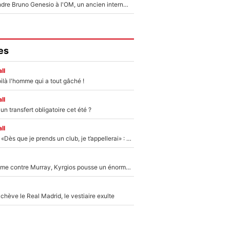
Proche de rejoindre Bruno Genesio à l'OM, un ancien international français va finalement débarquer... sur RMC !
es
ll
ilà l'homme qui a tout gâché !
ll
n transfert obligatoire cet été ?
ll
Mercato - OM - «Dès que je prends un club, je t’appellerai» : La promesse de Marcelino au moment de claquer la porte
Victime de racisme contre Murray, Kyrgios pousse un énorme coup de gueule !
hève le Real Madrid, le vestiaire exulte