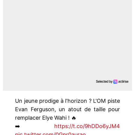
Un jeune prodige à l'horizon ? L'OM piste
Evan Ferguson, un atout de taille pour
remplacer Elye Wahi ! 🔥
➡️
https://t.co/9hDDo6yJM4
pic.twitter.com/0Gpr0aurao