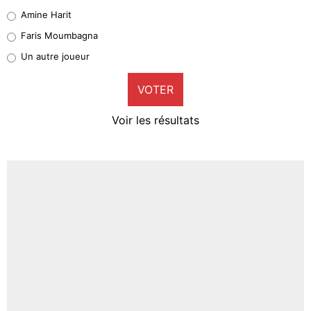
Quinten Timber
Amine Harit
1%
Faris Moumbagna
Pierre-Emile Hojbjerg
Un autre joueur
9%
VOTER
Neal Maupay
4%
Voir les résultats
Amine Harit
3%
Faris Moumbagna
4%
Un autre joueur
5%
1619 personnes ont participé aux votes.