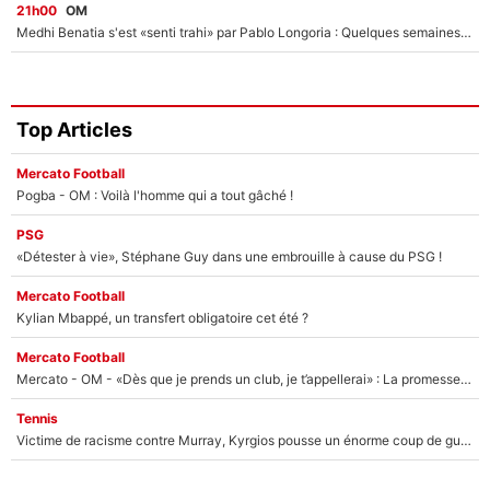
21h00
OM
Medhi Benatia s'est «senti trahi» par Pablo Longoria : Quelques semaines après son départ, l'ancien directeur de football de l'OM règle ses comptes
Top Articles
Mercato Football
Pogba - OM : Voilà l'homme qui a tout gâché !
PSG
«Détester à vie», Stéphane Guy dans une embrouille à cause du PSG !
Mercato Football
Kylian Mbappé, un transfert obligatoire cet été ?
Mercato Football
Mercato - OM - «Dès que je prends un club, je t’appellerai» : La promesse de Marcelino au moment de claquer la porte
Tennis
Victime de racisme contre Murray, Kyrgios pousse un énorme coup de gueule !