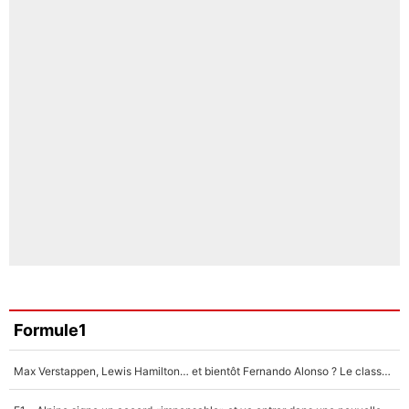
Formule1
Max Verstappen, Lewis Hamilton… et bientôt Fernando Alonso ? Le classement des pilotes les mieux payés en Formule 1 risque de changer !