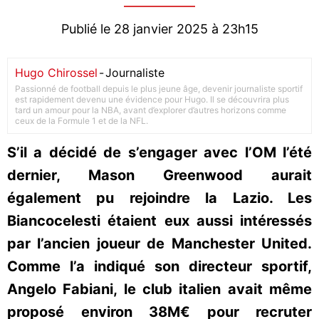
Publié le 28 janvier 2025 à 23h15
Hugo Chirossel
-
Journaliste
Passionné de football depuis le plus jeune âge, devenir journaliste sportif
est rapidement devenu une évidence pour Hugo. Il se découvrira plus
tard un amour pour la NBA, avant d’explorer d’autres horizons comme
ceux de la Formule 1 et de la NFL.
S’il a décidé de s’engager avec l’OM l’été
dernier, Mason Greenwood aurait
également pu rejoindre la Lazio. Les
Biancocelesti étaient eux aussi intéressés
par l’ancien joueur de Manchester United.
Comme l’a indiqué son directeur sportif,
Angelo Fabiani, le club italien avait même
proposé environ 38M€ pour recruter