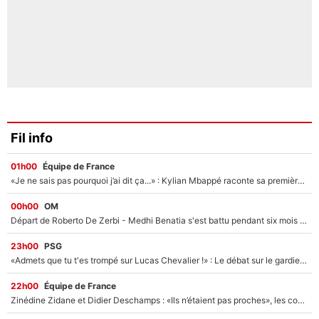
Fil info
01h00
Équipe de France
«Je ne sais pas pourquoi j’ai dit ça...» : Kylian Mbappé raconte sa première rencontre avec Zinédine Zidane (et c’est très drôle)
00h00
OM
Départ de Roberto De Zerbi - Medhi Benatia s'est battu pendant six mois pour le retenir à l'OM, le PSG a été le naufrage de trop : «Je pars avec toi»
23h00
PSG
«Admets que tu t'es trompé sur Lucas Chevalier !» : Le débat sur le gardien du PSG vire au clash à l'After Foot
22h00
Équipe de France
Zinédine Zidane et Didier Deschamps : «Ils n’étaient pas proches», les confidences d’un membre de l’équipe de France 1998 sur leur relation spéciale