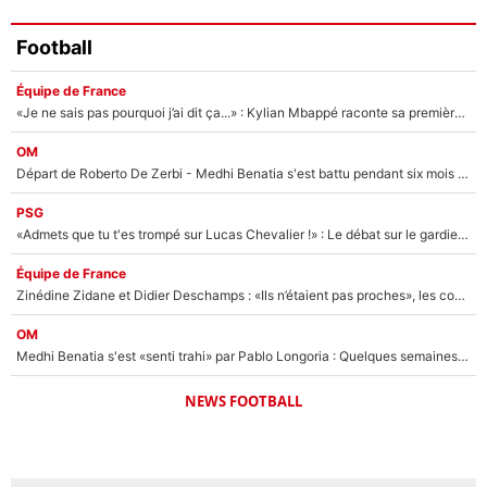
Football
Équipe de France
«Je ne sais pas pourquoi j’ai dit ça...» : Kylian Mbappé raconte sa première rencontre avec Zinédine Zidane (et c’est très drôle)
OM
Départ de Roberto De Zerbi - Medhi Benatia s'est battu pendant six mois pour le retenir à l'OM, le PSG a été le naufrage de trop : «Je pars avec toi»
PSG
«Admets que tu t'es trompé sur Lucas Chevalier !» : Le débat sur le gardien du PSG vire au clash à l'After Foot
Équipe de France
Zinédine Zidane et Didier Deschamps : «Ils n’étaient pas proches», les confidences d’un membre de l’équipe de France 1998 sur leur relation spéciale
OM
Medhi Benatia s'est «senti trahi» par Pablo Longoria : Quelques semaines après son départ, l'ancien directeur de football de l'OM règle ses comptes
NEWS FOOTBALL