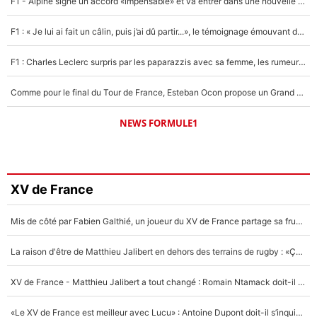
F1 - Alpine signe un accord «impensable» et va entrer dans une nouvelle dimension : Grande nouvelle pour Pierre Gasly !
F1 : « Je lui ai fait un câlin, puis j’ai dû partir...», le témoignage émouvant de Max Verstappen sur sa fille
F1 : Charles Leclerc surpris par les paparazzis avec sa femme, les rumeurs étaient vraies !
Comme pour le final du Tour de France, Esteban Ocon propose un Grand Prix de Formule 1 à Paris : «Autour de l’Arc de Triomphe, ce serait génial» !
NEWS FORMULE1
XV de France
Mis de côté par Fabien Galthié, un joueur du XV de France partage sa frustration : «ils ne me l’ont pas dit tout de suite»
La raison d'être de Matthieu Jalibert en dehors des terrains de rugby : «Ça m'atteint autant que si tu touches à un membre de ma famille»
XV de France - Matthieu Jalibert a tout changé : Romain Ntamack doit-il s’inquiéter pour sa place à un an de la Coupe du monde ?
«Le XV de France est meilleur avec Lucu» : Antoine Dupont doit-il s’inquiéter pour sa place ?