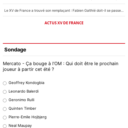
Le XV de France a trouvé son remplaçant : Fabien Galthié doit-il se passer d'Antoine Dupont ?
ACTUS XV DE FRANCE
Sondage
Mercato - Ça bouge à l’OM : Qui doit être le prochain
joueur à partir cet été ?
Geoffrey Kondogbia
Geoffrey Kondogbia
38%
Leonardo Balerdi
Leonardo Balerdi
Geronimo Rulli
32%
Quinten Timber
Geronimo Rulli
Pierre-Emile Hojbjerg
5%
Neal Maupay