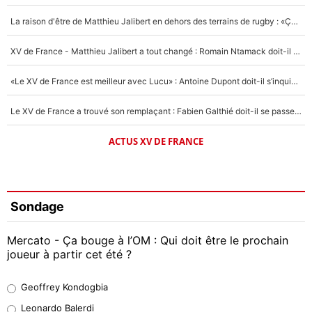
La raison d'être de Matthieu Jalibert en dehors des terrains de rugby : «Ça m'atteint autant que si tu touches à un membre de ma famille»
XV de France - Matthieu Jalibert a tout changé : Romain Ntamack doit-il s’inquiéter pour sa place à un an de la Coupe du monde ?
«Le XV de France est meilleur avec Lucu» : Antoine Dupont doit-il s’inquiéter pour sa place ?
Le XV de France a trouvé son remplaçant : Fabien Galthié doit-il se passer d'Antoine Dupont ?
ACTUS XV DE FRANCE
Sondage
Mercato - Ça bouge à l’OM : Qui doit être le prochain
joueur à partir cet été ?
Geoffrey Kondogbia
Geoffrey Kondogbia
38%
Leonardo Balerdi