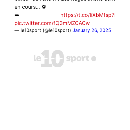
en cours… ⚽
➡️
https://t.co/IiXbMfsp7l
pic.twitter.com/fQ3mMZCACw
— le10sport (@le10sport)
January 26, 2025