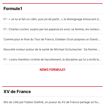
Formule1
F1 : « Je lui ai fait un câlin, puis j’ai dû partir...», le témoignage émouvant de Max Verstappen sur sa fille
F1 : Charles Leclerc surpris par les paparazzis avec sa femme, les rumeurs étaient vraies !
Comme pour le final du Tour de France, Esteban Ocon propose un Grand Prix de Formule 1 à Paris : «Autour de l’Arc de Triomphe, ce serait génial» !
Nouvelle rumeur autour de la santé de Michael Schumacher : Sa femme Corinna sort du silence
F1 - Lewis Hamilton victime de harcèlement, la discipline qui lui a évité le pire : «J'aurais probablement mal tourné»
NEWS FORMULE1
XV de France
Mis de côté par Fabien Galthié, un joueur du XV de France partage sa frustration : «ils ne me l’ont pas dit tout de suite»