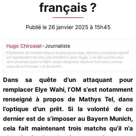
français ?
Publié le 26 janvier 2025 à 15h45
Hugo Chirossel
-
Journaliste
Passionné de football depuis le plus jeune âge, devenir journaliste sportif
est rapidement devenu une évidence pour Hugo. Il se découvrira plus
tard un amour pour la NBA, avant d’explorer d’autres horizons comme
ceux de la Formule 1 et de la NFL.
Dans sa quête d’un attaquant pour
remplacer Elye Wahi, l’OM s’est notamment
renseigné à propos de Mathys Tel, dans
l’optique d’un prêt. Si la volonté de ce
dernier est de s’imposer au Bayern Munich,
cela fait maintenant trois matchs qu’il n’a