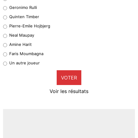
Leonardo Balerdi
Geronimo Rulli
32%
Quinten Timber
Geronimo Rulli
Pierre-Emile Hojbjerg
5%
Neal Maupay
Quinten Timber
Amine Harit
1%
Faris Moumbagna
Pierre-Emile Hojbjerg
Un autre joueur
9%
VOTER
Neal Maupay
4%
Voir les résultats
Amine Harit
3%
Faris Moumbagna
5%
Un autre joueur