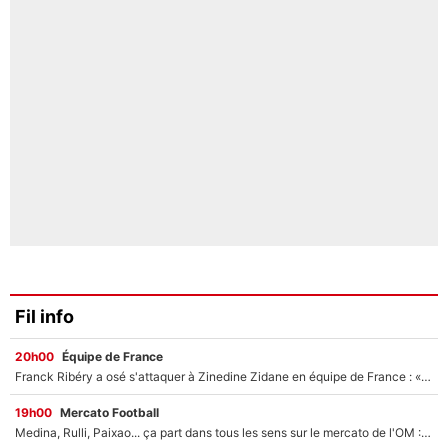
Fil info
20h00
Équipe de France
Franck Ribéry a osé s'attaquer à Zinedine Zidane en équipe de France : «Je n'aurais jamais fait ça»
19h00
Mercato Football
Medina, Rulli, Paixao... ça part dans tous les sens sur le mercato de l'OM : Frank McCourt va enfin récupérer l'argent qu'il attend ?