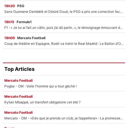
18h30
PSG
Sans Ousmane Dembélé et Désiré Doué, le PSG a pris une correction face à Majorque : Luis Enrique attend avec impatience des renforts !
18h15
Formule1
F1 : « Je lui ai fait un câlin, puis j’ai dû partir...», le témoignage émouvant de Max Verstappen sur sa fille
18h00
Mercato Football
Coup de théâtre en Espagne, Rodri va trahir le Real Madrid : Le Ballon d'Or a choisi de signer au FC Barcelone !
Top Articles
Mercato Football
Pogba - OM : Voilà l'homme qui a tout gâché !
Mercato Football
Kylian Mbappé, un transfert obligatoire cet été ?
Mercato Football
Mercato - OM - «Dès que je prends un club, je t’appellerai» : La promesse de Marcelino au moment de claquer la porte