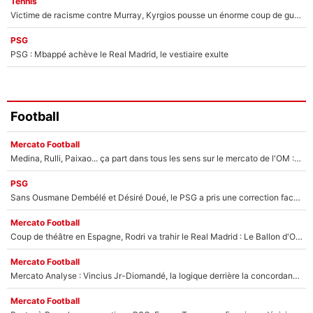
Tennis
Victime de racisme contre Murray, Kyrgios pousse un énorme coup de gueule !
PSG
PSG : Mbappé achève le Real Madrid, le vestiaire exulte
Football
Mercato Football
Medina, Rulli, Paixao... ça part dans tous les sens sur le mercato de l'OM : Frank McCourt va enfin récupérer l'argent qu'il attend ?
PSG
Sans Ousmane Dembélé et Désiré Doué, le PSG a pris une correction face à Majorque : Luis Enrique attend avec impatience des renforts !
Mercato Football
Coup de théâtre en Espagne, Rodri va trahir le Real Madrid : Le Ballon d'Or a choisi de signer au FC Barcelone !
Mercato Football
Mercato Analyse : Vincius Jr-Diomandé, la logique derrière la concordance des temps
Mercato Football