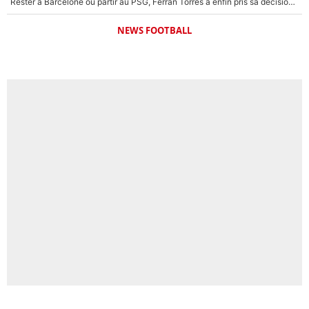
Rester à Barcelone ou partir au PSG, Ferran Torres a enfin pris sa décision : La course contre la montre est lancée !
NEWS FOOTBALL