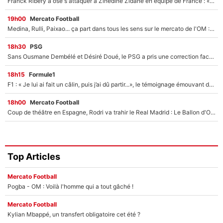
Franck Ribéry a osé s'attaquer à Zinedine Zidane en équipe de France : «Je n'aurais jamais fait ça»
19h00
Mercato Football
Medina, Rulli, Paixao... ça part dans tous les sens sur le mercato de l'OM : Frank McCourt va enfin récupérer l'argent qu'il attend ?
18h30
PSG
Sans Ousmane Dembélé et Désiré Doué, le PSG a pris une correction face à Majorque : Luis Enrique attend avec impatience des renforts !
18h15
Formule1
F1 : « Je lui ai fait un câlin, puis j’ai dû partir...», le témoignage émouvant de Max Verstappen sur sa fille
18h00
Mercato Football
Coup de théâtre en Espagne, Rodri va trahir le Real Madrid : Le Ballon d'Or a choisi de signer au FC Barcelone !
Top Articles
Mercato Football
Pogba - OM : Voilà l'homme qui a tout gâché !
Mercato Football
Kylian Mbappé, un transfert obligatoire cet été ?