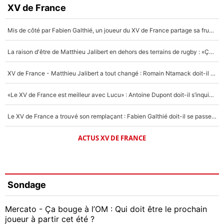
XV de France
Mis de côté par Fabien Galthié, un joueur du XV de France partage sa frustration : «ils ne me l’ont pas dit tout de suite»
La raison d'être de Matthieu Jalibert en dehors des terrains de rugby : «Ça m'atteint autant que si tu touches à un membre de ma famille»
XV de France - Matthieu Jalibert a tout changé : Romain Ntamack doit-il s’inquiéter pour sa place à un an de la Coupe du monde ?
«Le XV de France est meilleur avec Lucu» : Antoine Dupont doit-il s’inquiéter pour sa place ?
Le XV de France a trouvé son remplaçant : Fabien Galthié doit-il se passer d'Antoine Dupont ?
ACTUS XV DE FRANCE
Sondage
Mercato - Ça bouge à l’OM : Qui doit être le prochain
joueur à partir cet été ?