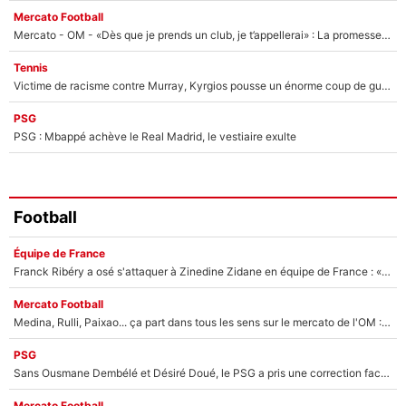
Mercato Football
Mercato - OM - «Dès que je prends un club, je t’appellerai» : La promesse de Marcelino au moment de claquer la porte
Tennis
Victime de racisme contre Murray, Kyrgios pousse un énorme coup de gueule !
PSG
PSG : Mbappé achève le Real Madrid, le vestiaire exulte
Football
Équipe de France
Franck Ribéry a osé s'attaquer à Zinedine Zidane en équipe de France : «Je n'aurais jamais fait ça»
Mercato Football
Medina, Rulli, Paixao... ça part dans tous les sens sur le mercato de l'OM : Frank McCourt va enfin récupérer l'argent qu'il attend ?
PSG
Sans Ousmane Dembélé et Désiré Doué, le PSG a pris une correction face à Majorque : Luis Enrique attend avec impatience des renforts !
Mercato Football