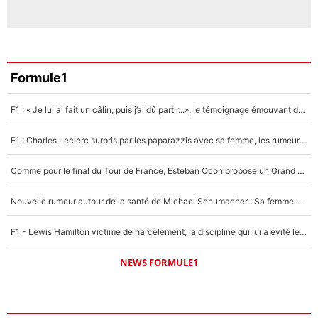
Formule1
F1 : « Je lui ai fait un câlin, puis j’ai dû partir...», le témoignage émouvant de Max Verstappen sur sa fille
F1 : Charles Leclerc surpris par les paparazzis avec sa femme, les rumeurs étaient vraies !
Comme pour le final du Tour de France, Esteban Ocon propose un Grand Prix de Formule 1 à Paris : «Autour de l’Arc de Triomphe, ce serait génial» !
Nouvelle rumeur autour de la santé de Michael Schumacher : Sa femme Corinna sort du silence
F1 - Lewis Hamilton victime de harcèlement, la discipline qui lui a évité le pire : «J'aurais probablement mal tourné»
NEWS FORMULE1