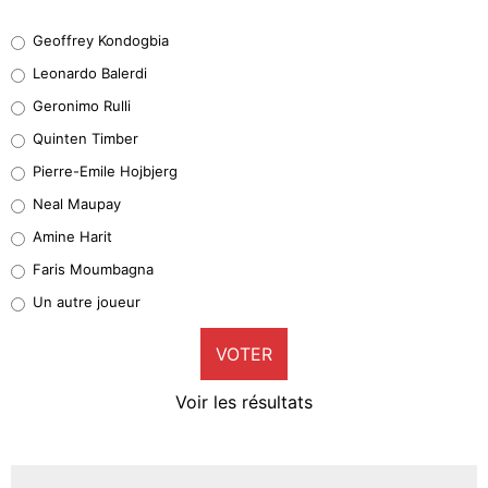
Geoffrey Kondogbia
Geoffrey Kondogbia
38%
Leonardo Balerdi
Leonardo Balerdi
Geronimo Rulli
32%
Quinten Timber
Geronimo Rulli
Pierre-Emile Hojbjerg
5%
Neal Maupay
Quinten Timber
Amine Harit
1%
Faris Moumbagna
Pierre-Emile Hojbjerg
Un autre joueur
9%
VOTER
Neal Maupay
4%
Voir les résultats
Amine Harit
3%
Faris Moumbagna