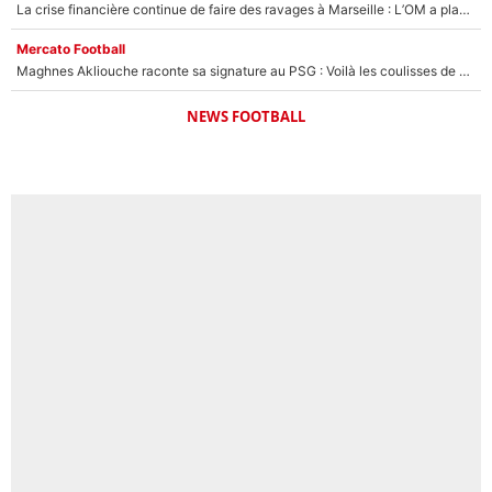
La crise financière continue de faire des ravages à Marseille : L’OM a placé 12 joueurs sur le marché des transferts… et ça pourrait lui rapporter près de 100M€ !
Mercato Football
Maghnes Akliouche raconte sa signature au PSG : Voilà les coulisses de son transfert de rêve à 50M€
NEWS FOOTBALL