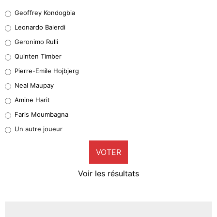
Geoffrey Kondogbia
Geoffrey Kondogbia
38%
Leonardo Balerdi
Leonardo Balerdi
Geronimo Rulli
32%
Quinten Timber
Geronimo Rulli
Pierre-Emile Hojbjerg
5%
Neal Maupay
Quinten Timber
Amine Harit
1%
Faris Moumbagna
Pierre-Emile Hojbjerg
Un autre joueur
9%
VOTER
Neal Maupay
4%
Voir les résultats
Amine Harit
3%
Faris Moumbagna