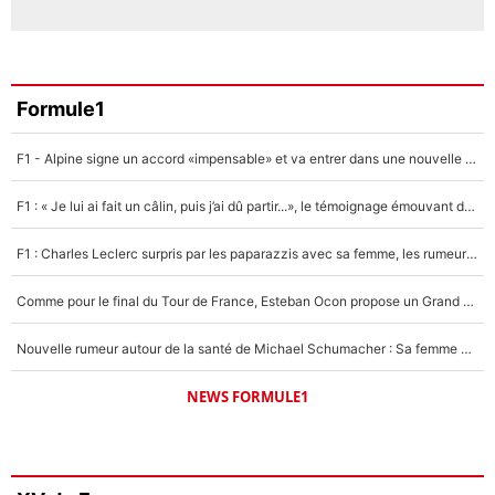
Formule1
F1 - Alpine signe un accord «impensable» et va entrer dans une nouvelle dimension : Grande nouvelle pour Pierre Gasly !
F1 : « Je lui ai fait un câlin, puis j’ai dû partir...», le témoignage émouvant de Max Verstappen sur sa fille
F1 : Charles Leclerc surpris par les paparazzis avec sa femme, les rumeurs étaient vraies !
Comme pour le final du Tour de France, Esteban Ocon propose un Grand Prix de Formule 1 à Paris : «Autour de l’Arc de Triomphe, ce serait génial» !
Nouvelle rumeur autour de la santé de Michael Schumacher : Sa femme Corinna sort du silence
NEWS FORMULE1