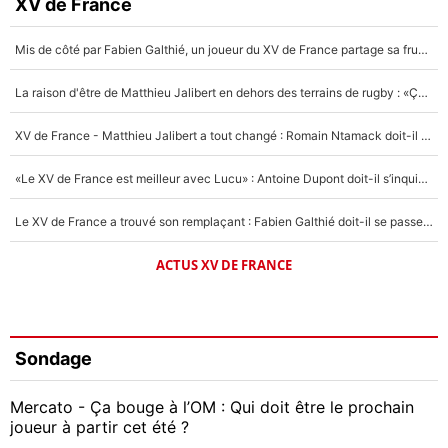
XV de France
Mis de côté par Fabien Galthié, un joueur du XV de France partage sa frustration : «ils ne me l’ont pas dit tout de suite»
La raison d'être de Matthieu Jalibert en dehors des terrains de rugby : «Ça m'atteint autant que si tu touches à un membre de ma famille»
XV de France - Matthieu Jalibert a tout changé : Romain Ntamack doit-il s’inquiéter pour sa place à un an de la Coupe du monde ?
«Le XV de France est meilleur avec Lucu» : Antoine Dupont doit-il s’inquiéter pour sa place ?
Le XV de France a trouvé son remplaçant : Fabien Galthié doit-il se passer d'Antoine Dupont ?
ACTUS XV DE FRANCE
Sondage
Mercato - Ça bouge à l’OM : Qui doit être le prochain
joueur à partir cet été ?