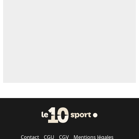
5%
Un autre joueur
5%
1542 personnes ont participé aux votes.
Contact
CGU
CGV
Mentions légales