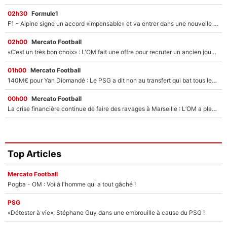
02h30
Formule1
F1 - Alpine signe un accord «impensable» et va entrer dans une nouvelle dimension : Grande nouvelle pour Pierre Gasly !
02h00
Mercato Football
«C’est un très bon choix» : L'OM fait une offre pour recruter un ancien joueur du PSG... et c'est validé dans l'After Foot !
01h00
Mercato Football
140M€ pour Yan Diomandé : Le PSG a dit non au transfert qui bat tous les records sur le mercato
00h00
Mercato Football
La crise financière continue de faire des ravages à Marseille : L’OM a placé 12 joueurs sur le marché des transferts… et ça pourrait lui rapporter près de 100M€ !
Top Articles
Mercato Football
Pogba - OM : Voilà l'homme qui a tout gâché !
PSG
«Détester à vie», Stéphane Guy dans une embrouille à cause du PSG !