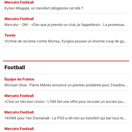
Mercato Football
Kylian Mbappé, un transfert obligatoire cet été ?
Mercato Football
Mercato - OM - «Dès que je prends un club, je t’appellerai» : La promesse de Marcelino au moment de claquer la porte
Tennis
Victime de racisme contre Murray, Kyrgios pousse un énorme coup de gueule !
Football
Équipe de France
Michael Olise : Pierre Ménès annonce un premier problème pour Zinedine Zidane en équipe de France
Mercato Football
«C’est un très bon choix» : L'OM fait une offre pour recruter un ancien joueur du PSG... et c'est validé dans l'After Foot !
Mercato Football
140M€ pour Yan Diomandé : Le PSG a dit non au transfert qui bat tous les records sur le mercato
Mercato Football