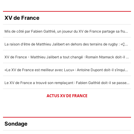
XV de France
Mis de côté par Fabien Galthié, un joueur du XV de France partage sa frustration : «ils ne me l’ont pas dit tout de suite»
La raison d'être de Matthieu Jalibert en dehors des terrains de rugby : «Ça m'atteint autant que si tu touches à un membre de ma famille»
XV de France - Matthieu Jalibert a tout changé : Romain Ntamack doit-il s’inquiéter pour sa place à un an de la Coupe du monde ?
«Le XV de France est meilleur avec Lucu» : Antoine Dupont doit-il s’inquiéter pour sa place ?
Le XV de France a trouvé son remplaçant : Fabien Galthié doit-il se passer d'Antoine Dupont ?
ACTUS XV DE FRANCE
Sondage