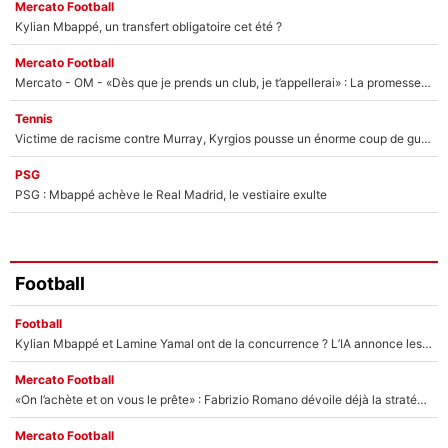
Mercato Football
Kylian Mbappé, un transfert obligatoire cet été ?
Mercato Football
Mercato - OM - «Dès que je prends un club, je t’appellerai» : La promesse de Marcelino au moment de claquer la porte
Tennis
Victime de racisme contre Murray, Kyrgios pousse un énorme coup de gueule !
PSG
PSG : Mbappé achève le Real Madrid, le vestiaire exulte
Football
Football
Kylian Mbappé et Lamine Yamal ont de la concurrence ? L’IA annonce les 5 joueurs qui vont dominer le football dans les années à venir !
Mercato Football
«On l’achète et on vous le prête» : Fabrizio Romano dévoile déjà la stratégie du PSG avec le transfert de Zion Suzuki !
Mercato Football