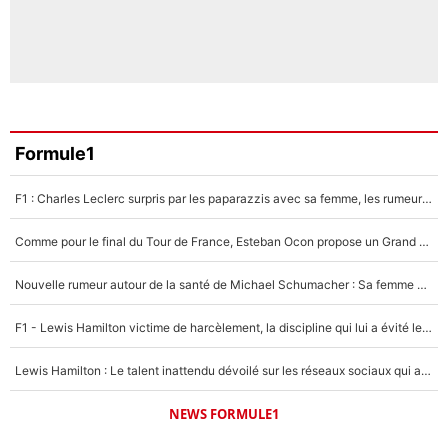
Formule1
F1 : Charles Leclerc surpris par les paparazzis avec sa femme, les rumeurs étaient vraies !
Comme pour le final du Tour de France, Esteban Ocon propose un Grand Prix de Formule 1 à Paris : «Autour de l’Arc de Triomphe, ce serait génial» !
Nouvelle rumeur autour de la santé de Michael Schumacher : Sa femme Corinna sort du silence
F1 - Lewis Hamilton victime de harcèlement, la discipline qui lui a évité le pire : «J'aurais probablement mal tourné»
Lewis Hamilton : Le talent inattendu dévoilé sur les réseaux sociaux qui a impressionné Kim Kardashian pendant leurs vacances en amoureux !
NEWS FORMULE1