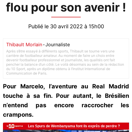
flou pour son avenir !
Publié le 30 avril 2022 à 15h00
Thibault Morlain
-
Journaliste
Après s’être essayé à différents sports, Thibault se tourne vers une
carrière de footballeur amateur. Au moment de faire un choix entre
devenir footballeur professionnel et journaliste, les qualités ont fait
pencher la balance d’un côté. Le voilà désormais au sein de la rédaction
du 10 Sport, après un diplôme obtenu à l’Institut International de
Communication de Paris.
Pour Marcelo, l’aventure au Real Madrid
touche à sa fin. Pour autant, le Brésilien
n’entend pas encore raccrocher les
crampons.