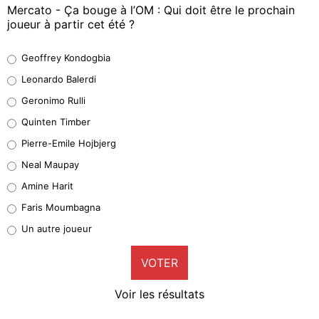
Mercato - Ça bouge à l’OM : Qui doit être le prochain
joueur à partir cet été ?
Geoffrey Kondogbia
Geoffrey Kondogbia
38%
Leonardo Balerdi
Leonardo Balerdi
Geronimo Rulli
32%
Quinten Timber
Geronimo Rulli
Pierre-Emile Hojbjerg
4%
Neal Maupay
Quinten Timber
Amine Harit
1%
Faris Moumbagna
Pierre-Emile Hojbjerg
Un autre joueur
9%
VOTER
Neal Maupay
4%
Voir les résultats
Amine Harit