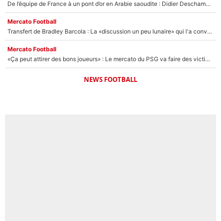
De l’équipe de France à un pont d’or en Arabie saoudite : Didier Deschamps a donné sa réponse !
Mercato Football
Transfert de Bradley Barcola : La «discussion un peu lunaire» qui l'a convaincu de quitter le PSG, son entourage est pointé du doigt
Mercato Football
«Ça peut attirer des bons joueurs» : Le mercato du PSG va faire des victimes dans l'effectif de Luis Enrique ?
NEWS FOOTBALL