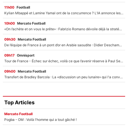
11h00
Football
Kylian Mbappé et Lamine Yamal ont de la concurrence ? L’IA annonce les 5 joueurs qui vont dominer le football dans les années à venir !
10h00
Mercato Football
«On l’achète et on vous le prête» : Fabrizio Romano dévoile déjà la stratégie du PSG avec le transfert de Zion Suzuki !
09h30
Mercato Football
De l’équipe de France à un pont d’or en Arabie saoudite : Didier Deschamps a donné sa réponse !
09h17
Omnisport
Tour de France - Échec sur échec, voilà ce que l’avenir réserve à Paul Seixas : «Tant qu’il y aura un Pogacar comme celui-là...»
09h00
Mercato Football
Transfert de Bradley Barcola : La «discussion un peu lunaire» qui l'a convaincu de quitter le PSG, son entourage est pointé du doigt
Top Articles
Mercato Football
Pogba - OM : Voilà l'homme qui a tout gâché !