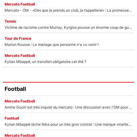
Mercato Football
Mercato - OM - «Dès que je prends un club, je t’appellerai» : La promesse de Marcelino au moment de claquer la porte
Tennis
Victime de racisme contre Murray, Kyrgios pousse un énorme coup de gueule !
Tour de France
Marion Rousse : Le mariage que personne n'a vu venir !
Mercato Football
Kylian Mbappé, un transfert obligatoire cet été ?
Football
Mercato Football
Amine Gouiri est très inquiet du mercato : Une discussion avec l'OM pour acter son transfert !
Football
Kylian Mbappé lâche Nike pour un très gros contrat : Une marque «inattendue» va frapper très fort
Mercato Football