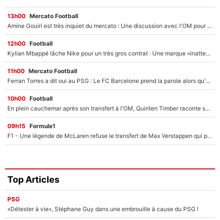
13h00
Mercato Football
Amine Gouiri est très inquiet du mercato : Une discussion avec l'OM pour acter son transfert !
12h00
Football
Kylian Mbappé lâche Nike pour un très gros contrat : Une marque «inattendue» va frapper très fort
11h00
Mercato Football
Ferran Torres a dit oui au PSG : Le FC Barcelone prend la parole alors qu'un transfert de l'attaquant espagnol prend forme
10h00
Football
En plein cauchemar après son transfert à l'OM, Quinten Timber raconte ses doutes après sa signature à Marseille
09h15
Formule1
F1 - Une légende de McLaren refuse le transfert de Max Verstappen qui pourrait «faire des vagues» et plomber l'ambiance dans l'équipe
Top Articles
PSG
«Détester à vie», Stéphane Guy dans une embrouille à cause du PSG !