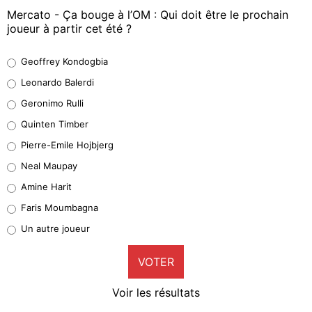
Mercato - Ça bouge à l’OM : Qui doit être le prochain
joueur à partir cet été ?
Geoffrey Kondogbia
Geoffrey Kondogbia
38%
Leonardo Balerdi
Leonardo Balerdi
Geronimo Rulli
32%
Quinten Timber
Geronimo Rulli
Pierre-Emile Hojbjerg
5%
Neal Maupay
Quinten Timber
Amine Harit
1%
Faris Moumbagna
Pierre-Emile Hojbjerg
Un autre joueur
9%
VOTER
Neal Maupay
4%
Voir les résultats
Amine Harit