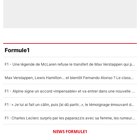
Formule1
F1 - Une légende de McLaren refuse le transfert de Max Verstappen qui pourrait «faire des vagues» et plomber l'ambiance dans l'équipe
Max Verstappen, Lewis Hamilton… et bientôt Fernando Alonso ? Le classement des pilotes les mieux payés en Formule 1 risque de changer !
F1 - Alpine signe un accord «impensable» et va entrer dans une nouvelle dimension : Grande nouvelle pour Pierre Gasly !
F1 : « Je lui ai fait un câlin, puis j’ai dû partir...», le témoignage émouvant de Max Verstappen sur sa fille
F1 : Charles Leclerc surpris par les paparazzis avec sa femme, les rumeurs étaient vraies !
NEWS FORMULE1