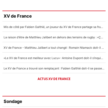
XV de France
Mis de côté par Fabien Galthié, un joueur du XV de France partage sa frustration : «ils ne me l’ont pas dit tout de suite»
La raison d'être de Matthieu Jalibert en dehors des terrains de rugby : «Ça m'atteint autant que si tu touches à un membre de ma famille»
XV de France - Matthieu Jalibert a tout changé : Romain Ntamack doit-il s’inquiéter pour sa place à un an de la Coupe du monde ?
«Le XV de France est meilleur avec Lucu» : Antoine Dupont doit-il s’inquiéter pour sa place ?
Le XV de France a trouvé son remplaçant : Fabien Galthié doit-il se passer d'Antoine Dupont ?
ACTUS XV DE FRANCE
Sondage