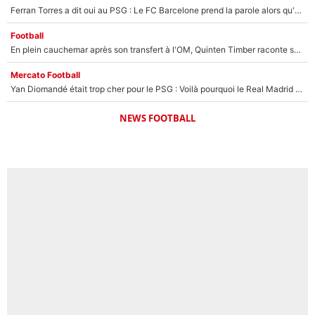
Ferran Torres a dit oui au PSG : Le FC Barcelone prend la parole alors qu'un transfert de l'attaquant espagnol prend forme
Football
En plein cauchemar après son transfert à l'OM, Quinten Timber raconte ses doutes après sa signature à Marseille
Mercato Football
Yan Diomandé était trop cher pour le PSG : Voilà pourquoi le Real Madrid a accepté de payer la somme record de 140M€ pour boucler son transfert !
NEWS FOOTBALL