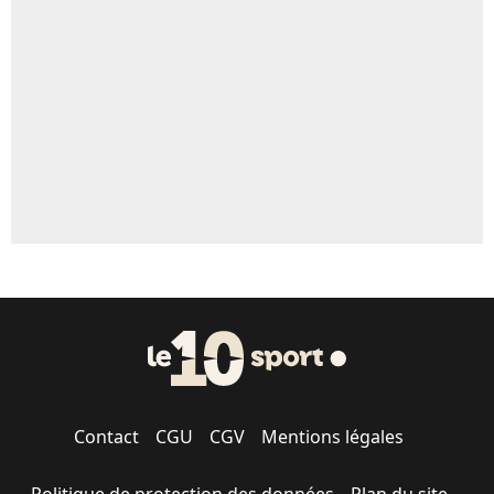
Un autre joueur
5%
1664 personnes ont participé aux votes.
Contact
CGU
CGV
Mentions légales
Politique de protection des données
Plan du site