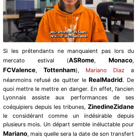
Si les prétendants ne manquaient pas lors du
AS
Rome
Monaco
mercato estival (
,
,
FC
Valence
Tottenham
,
),
Mariano Diaz
a
Real
Madrid
néanmoins refusé de quitter le
. De
quoi mettre le mettre en danger. En effet, l’ancien
Lyonnais assiste aux performances de ses
Zinedine
Zidane
coéquipiers depuis les tribunes,
le considérant comme un indésirable depuis
plusieurs mois. Un départ semble inéluctable pour
Mariano
, mais quelle sera la date de son transfert