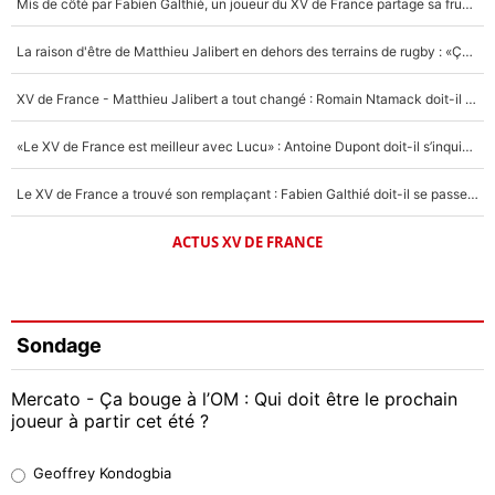
Mis de côté par Fabien Galthié, un joueur du XV de France partage sa frustration : «ils ne me l’ont pas dit tout de suite»
La raison d'être de Matthieu Jalibert en dehors des terrains de rugby : «Ça m'atteint autant que si tu touches à un membre de ma famille»
XV de France - Matthieu Jalibert a tout changé : Romain Ntamack doit-il s’inquiéter pour sa place à un an de la Coupe du monde ?
«Le XV de France est meilleur avec Lucu» : Antoine Dupont doit-il s’inquiéter pour sa place ?
Le XV de France a trouvé son remplaçant : Fabien Galthié doit-il se passer d'Antoine Dupont ?
ACTUS XV DE FRANCE
Sondage
Mercato - Ça bouge à l’OM : Qui doit être le prochain
joueur à partir cet été ?
Geoffrey Kondogbia
Geoffrey Kondogbia
38%