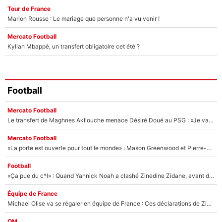
Tour de France
Marion Rousse : Le mariage que personne n'a vu venir !
Mercato Football
Kylian Mbappé, un transfert obligatoire cet été ?
Football
Mercato Football
Le transfert de Maghnes Akliouche menace Désiré Doué au PSG : «Je valide à 200%»
Mercato Football
«La porte est ouverte pour tout le monde» : Mason Greenwood et Pierre-Emerick Aubameyang ont quitté l'OM, Amine Gouiri balance sur la suite du mercato et sur la réaction du vestiaire !
Football
«Ça pue du c*l» : Quand Yannick Noah a clashé Zinedine Zidane, avant de se faire recadrer par le nouveau sélectionneur de l'équipe de France !
Équipe de France
Michael Olise va se régaler en équipe de France : Ces déclarations de Zinedine Zidane qui prouvent qu'il va tout miser sur la star du Bayern Munich !
OM