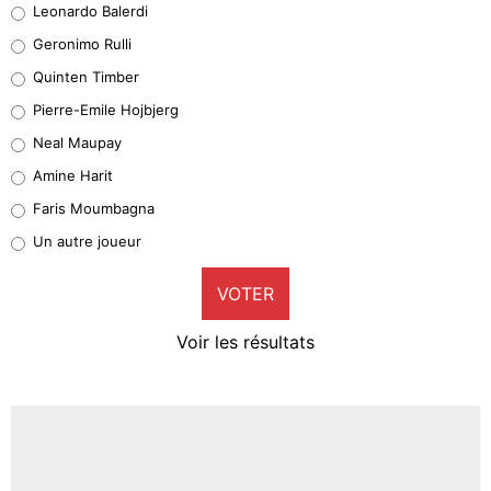
Leonardo Balerdi
Leonardo Balerdi
Geronimo Rulli
32%
Quinten Timber
Geronimo Rulli
Pierre-Emile Hojbjerg
5%
Neal Maupay
Quinten Timber
Amine Harit
1%
Faris Moumbagna
Pierre-Emile Hojbjerg
Un autre joueur
9%
VOTER
Neal Maupay
4%
Voir les résultats
Amine Harit
3%
Faris Moumbagna
4%