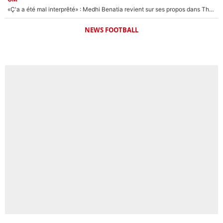
«Ç'a a été mal interprêté» : Medhi Benatia revient sur ses propos dans The Bridge et précise ses conditions pour rejoindre le PSG !
NEWS FOOTBALL