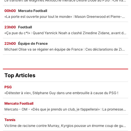
Le transfert de Maghnes Akliouche menace Désiré Doué au PSG : «Je valide à 200%»
00h00
Mercato Football
«La porte est ouverte pour tout le monde» : Mason Greenwood et Pierre-Emerick Aubameyang ont quitté l'OM, Amine Gouiri balance sur la suite du mercato et sur la réaction du vestiaire !
23h00
Football
«Ça pue du c*l» : Quand Yannick Noah a clashé Zinedine Zidane, avant de se faire recadrer par le nouveau sélectionneur de l'équipe de France !
22h00
Équipe de France
Michael Olise va se régaler en équipe de France : Ces déclarations de Zinedine Zidane qui prouvent qu'il va tout miser sur la star du Bayern Munich !
Top Articles
PSG
«Détester à vie», Stéphane Guy dans une embrouille à cause du PSG !
Mercato Football
Mercato - OM - «Dès que je prends un club, je t’appellerai» : La promesse de Marcelino au moment de claquer la porte
Tennis
Victime de racisme contre Murray, Kyrgios pousse un énorme coup de gueule !