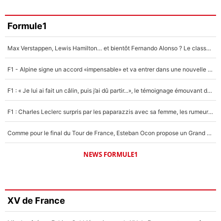
Formule1
Max Verstappen, Lewis Hamilton… et bientôt Fernando Alonso ? Le classement des pilotes les mieux payés en Formule 1 risque de changer !
F1 - Alpine signe un accord «impensable» et va entrer dans une nouvelle dimension : Grande nouvelle pour Pierre Gasly !
F1 : « Je lui ai fait un câlin, puis j’ai dû partir...», le témoignage émouvant de Max Verstappen sur sa fille
F1 : Charles Leclerc surpris par les paparazzis avec sa femme, les rumeurs étaient vraies !
Comme pour le final du Tour de France, Esteban Ocon propose un Grand Prix de Formule 1 à Paris : «Autour de l’Arc de Triomphe, ce serait génial» !
NEWS FORMULE1
XV de France