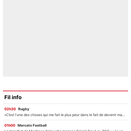
Fil info
02h30
Rugby
«C’est l'une des choses qui me fait le plus peur dans le fait de devenir maman» : En couple avec Antoine Dupont, Iris Mittenaere s'inquiète déjà pour ses futurs enfants !
01h00
Mercato Football