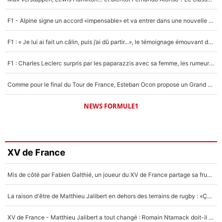
F1 - Alpine signe un accord «impensable» et va entrer dans une nouvelle dimension : Grande nouvelle pour Pierre Gasly !
F1 : « Je lui ai fait un câlin, puis j’ai dû partir...», le témoignage émouvant de Max Verstappen sur sa fille
F1 : Charles Leclerc surpris par les paparazzis avec sa femme, les rumeurs étaient vraies !
Comme pour le final du Tour de France, Esteban Ocon propose un Grand Prix de Formule 1 à Paris : «Autour de l’Arc de Triomphe, ce serait génial» !
NEWS FORMULE1
XV de France
Mis de côté par Fabien Galthié, un joueur du XV de France partage sa frustration : «ils ne me l’ont pas dit tout de suite»
La raison d'être de Matthieu Jalibert en dehors des terrains de rugby : «Ça m'atteint autant que si tu touches à un membre de ma famille»
XV de France - Matthieu Jalibert a tout changé : Romain Ntamack doit-il s’inquiéter pour sa place à un an de la Coupe du monde ?