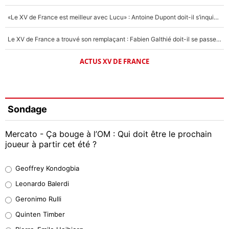
«Le XV de France est meilleur avec Lucu» : Antoine Dupont doit-il s’inquiéter pour sa place ?
Le XV de France a trouvé son remplaçant : Fabien Galthié doit-il se passer d'Antoine Dupont ?
ACTUS XV DE FRANCE
Sondage
Mercato - Ça bouge à l’OM : Qui doit être le prochain
joueur à partir cet été ?
Geoffrey Kondogbia
Geoffrey Kondogbia
38%
Leonardo Balerdi
Leonardo Balerdi
Geronimo Rulli
32%
Quinten Timber
Geronimo Rulli