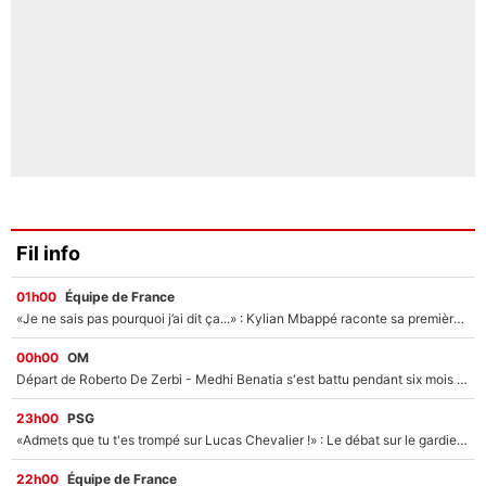
Fil info
01h00
Équipe de France
«Je ne sais pas pourquoi j’ai dit ça...» : Kylian Mbappé raconte sa première rencontre avec Zinédine Zidane (et c’est très drôle)
00h00
OM
Départ de Roberto De Zerbi - Medhi Benatia s'est battu pendant six mois pour le retenir à l'OM, le PSG a été le naufrage de trop : «Je pars avec toi»
23h00
PSG
«Admets que tu t'es trompé sur Lucas Chevalier !» : Le débat sur le gardien du PSG vire au clash à l'After Foot
22h00
Équipe de France