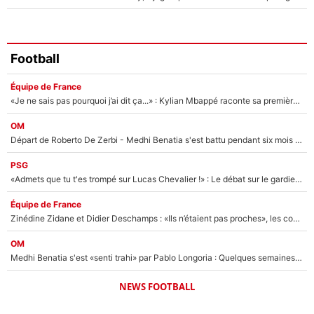
Football
Équipe de France
«Je ne sais pas pourquoi j’ai dit ça...» : Kylian Mbappé raconte sa première rencontre avec Zinédine Zidane (et c’est très drôle)
OM
Départ de Roberto De Zerbi - Medhi Benatia s'est battu pendant six mois pour le retenir à l'OM, le PSG a été le naufrage de trop : «Je pars avec toi»
PSG
«Admets que tu t'es trompé sur Lucas Chevalier !» : Le débat sur le gardien du PSG vire au clash à l'After Foot
Équipe de France
Zinédine Zidane et Didier Deschamps : «Ils n’étaient pas proches», les confidences d’un membre de l’équipe de France 1998 sur leur relation spéciale
OM
Medhi Benatia s'est «senti trahi» par Pablo Longoria : Quelques semaines après son départ, l'ancien directeur de football de l'OM règle ses comptes
NEWS FOOTBALL