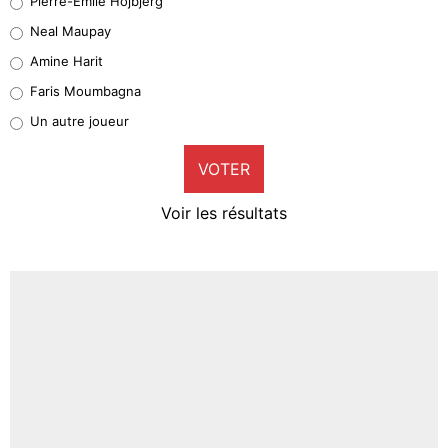
Pierre-Emile Hojbjerg
5%
Neal Maupay
Quinten Timber
Amine Harit
1%
Faris Moumbagna
Pierre-Emile Hojbjerg
Un autre joueur
9%
VOTER
Neal Maupay
4%
Voir les résultats
Amine Harit
3%
Faris Moumbagna
4%
Un autre joueur
5%
1619 personnes ont participé aux votes.