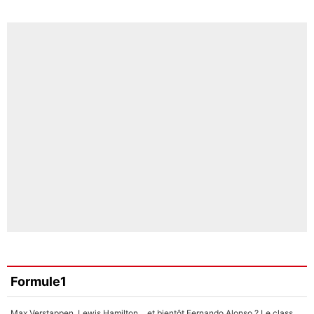
Formule1
Max Verstappen, Lewis Hamilton… et bientôt Fernando Alonso ? Le classement des pilotes les mieux payés en Formule 1 risque de changer !