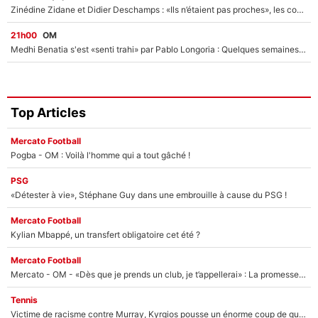
Zinédine Zidane et Didier Deschamps : «Ils n’étaient pas proches», les confidences d’un membre de l’équipe de France 1998 sur leur relation spéciale
21h00
OM
Medhi Benatia s'est «senti trahi» par Pablo Longoria : Quelques semaines après son départ, l'ancien directeur de football de l'OM règle ses comptes
Top Articles
Mercato Football
Pogba - OM : Voilà l'homme qui a tout gâché !
PSG
«Détester à vie», Stéphane Guy dans une embrouille à cause du PSG !
Mercato Football
Kylian Mbappé, un transfert obligatoire cet été ?
Mercato Football
Mercato - OM - «Dès que je prends un club, je t’appellerai» : La promesse de Marcelino au moment de claquer la porte
Tennis
Victime de racisme contre Murray, Kyrgios pousse un énorme coup de gueule !