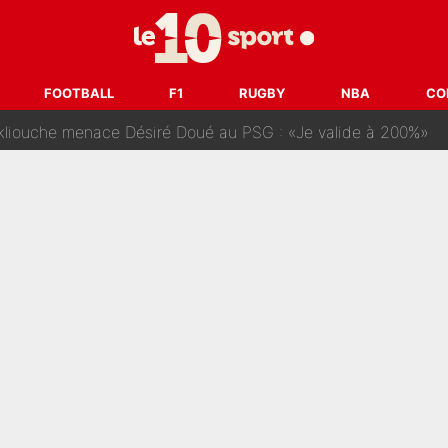
Voice Kids : Contacté par Matt Pokora, Kylian Mbappé a accepté
est terminé, DAZN a fait son choix pour Benjamin Da Silva et
onditions pour rejoindre L'EQUIPE du Soir : Il refuse de faire l'
FOOTBALL
F1
RUGBY
NBA
CO
 plus peur dans le fait de devenir maman» : En couple avec Antoine Dupont, Iris Mitte
kliouche menace Désiré Doué au PSG : «Je valide à 200%»