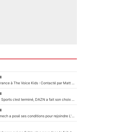
l
De l'équipe de France à The Voice Kids : Contacté par Matt Pokora, Kylian Mbappé a accepté de jouer un rôle inédit sur TF1 !
l
La Liga sur beIN Sports c’est terminé, DAZN a fait son choix pour Benjamin Da Silva et Omar Da Fonseca !
l
Raymond Domenech a posé ses conditions pour rejoindre L'EQUIPE du Soir : Il refuse de faire l'émission avec un autre chroniqueur !