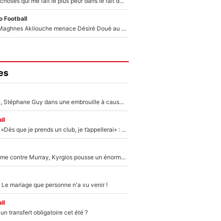
«C’est l'une des choses qui me fait le plus peur dans le fait de devenir maman» : En couple avec Antoine Dupont, Iris Mittenaere s'inquiète déjà pour ses futurs enfants !
 Football
Le transfert de Maghnes Akliouche menace Désiré Doué au PSG : «Je valide à 200%»
es
«Détester à vie», Stéphane Guy dans une embrouille à cause du PSG !
ll
Mercato - OM - «Dès que je prends un club, je t’appellerai» : La promesse de Marcelino au moment de claquer la porte
Victime de racisme contre Murray, Kyrgios pousse un énorme coup de gueule !
 Le mariage que personne n'a vu venir !
ll
n transfert obligatoire cet été ?