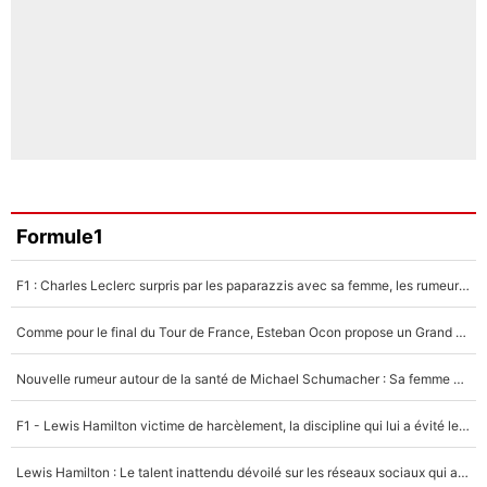
Formule1
F1 : Charles Leclerc surpris par les paparazzis avec sa femme, les rumeurs étaient vraies !
Comme pour le final du Tour de France, Esteban Ocon propose un Grand Prix de Formule 1 à Paris : «Autour de l’Arc de Triomphe, ce serait génial» !
Nouvelle rumeur autour de la santé de Michael Schumacher : Sa femme Corinna sort du silence
F1 - Lewis Hamilton victime de harcèlement, la discipline qui lui a évité le pire : «J'aurais probablement mal tourné»
Lewis Hamilton : Le talent inattendu dévoilé sur les réseaux sociaux qui a impressionné Kim Kardashian pendant leurs vacances en amoureux !