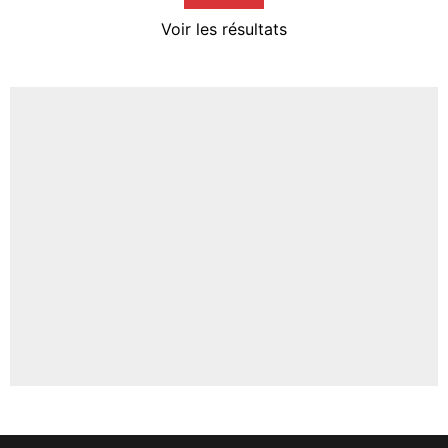
4%
Voir les résultats
Amine Harit
3%
Faris Moumbagna
4%
Un autre joueur
5%
1462 personnes ont participé aux votes.