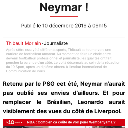
Neymar !
Publié le 10 décembre 2019 à 09h15
Thibault Morlain
-
Journaliste
Après s’être essayé à différents sports, Thibault se tourne vers une
carrière de footballeur amateur. Au moment de faire un choix entre
devenir footballeur professionnel et journaliste, les qualités ont fait
pencher la balance d’un côté. Le voilà désormais au sein de la rédaction
du 10 Sport, après un diplôme obtenu à l’Institut International de
Communication de Paris.
Retenu par le PSG cet été, Neymar n’aurait
pas oublié ses envies d’ailleurs. Et pour
remplacer le Brésilien, Leonardo aurait
visiblement des vues du côté de Liverpool.