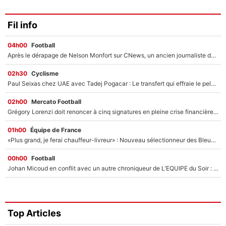
Fil info
04h00
Football
Après le dérapage de Nelson Monfort sur CNews, un ancien journaliste de France Télévisions relance la polémique sur les incendies en Gironde
02h30
Cyclisme
Paul Seixas chez UAE avec Tadej Pogacar : Le transfert qui effraie le peloton, «c’est la pire des choses qui puisse arriver»
02h00
Mercato Football
Grégory Lorenzi doit renoncer à cinq signatures en pleine crise financière : L’IA propose sept noms à l’OM pour un mercato réussi... à seulement 5M€ !
01h00
Équipe de France
«Plus grand, je ferai chauffeur-livreur» : Nouveau sélectionneur des Bleus, Zinédine Zidane s’était imaginé un avenir très différent lorsqu'il était enfant
00h00
Football
Johan Micoud en conflit avec un autre chroniqueur de L’EQUIPE du Soir : «Pendant un moment, je ne les ai pas remis ensemble dans l'émission»
Top Articles