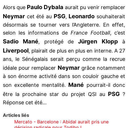
Paulo Dybala
Alors que
aurait pu venir remplacer
Neymar
PSG
Leonardo
cet été au
,
souhaiterait
désormais se tourner vers l’Angleterre. En effet,
selon les informations de
France Football
, c’est
Sadio Mané
Jürgen Klopp
, protégé de
à
Liverpool
, plairait de plus en plus en interne. A 27
ans, le Sénégalais serait perçu comme la recrue
Neymar
idéale pour remplacer
grâce notamment
à son énorme activité dans son couloir gauche et
Mané
son excellente mentalité.
pourrait-il donc
PSG
être la prochaine star du projet QSI au
?
Réponse cet été...
Articles liés
Mercato - Barcelone : Abidal aurait pris une
décision radicale pour Todibo !