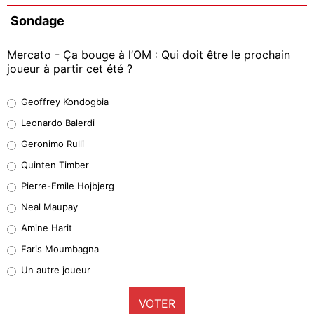
Sondage
Mercato - Ça bouge à l’OM : Qui doit être le prochain
joueur à partir cet été ?
Geoffrey Kondogbia
Geoffrey Kondogbia
38%
Leonardo Balerdi
Leonardo Balerdi
Geronimo Rulli
32%
Quinten Timber
Geronimo Rulli
Pierre-Emile Hojbjerg
4%
Neal Maupay
Quinten Timber
Amine Harit
1%
Faris Moumbagna
Pierre-Emile Hojbjerg
Un autre joueur
9%
VOTER
Neal Maupay