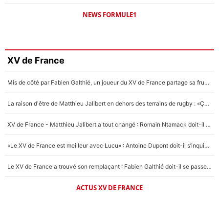
NEWS FORMULE1
XV de France
Mis de côté par Fabien Galthié, un joueur du XV de France partage sa frustration : «ils ne me l’ont pas dit tout de suite»
La raison d'être de Matthieu Jalibert en dehors des terrains de rugby : «Ça m'atteint autant que si tu touches à un membre de ma famille»
XV de France - Matthieu Jalibert a tout changé : Romain Ntamack doit-il s’inquiéter pour sa place à un an de la Coupe du monde ?
«Le XV de France est meilleur avec Lucu» : Antoine Dupont doit-il s’inquiéter pour sa place ?
Le XV de France a trouvé son remplaçant : Fabien Galthié doit-il se passer d'Antoine Dupont ?
ACTUS XV DE FRANCE