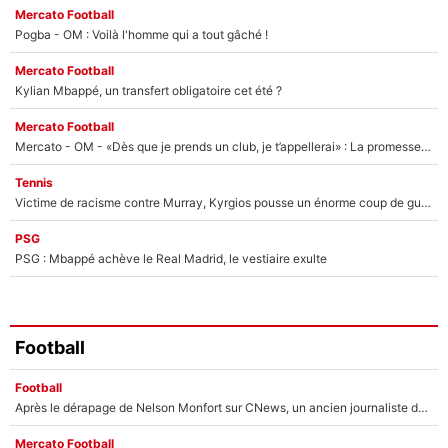
Mercato Football
Pogba - OM : Voilà l'homme qui a tout gâché !
Mercato Football
Kylian Mbappé, un transfert obligatoire cet été ?
Mercato Football
Mercato - OM - «Dès que je prends un club, je t’appellerai» : La promesse de Marcelino au moment de claquer la porte
Tennis
Victime de racisme contre Murray, Kyrgios pousse un énorme coup de gueule !
PSG
PSG : Mbappé achève le Real Madrid, le vestiaire exulte
Football
Football
Après le dérapage de Nelson Monfort sur CNews, un ancien journaliste de France Télévisions relance la polémique sur les incendies en Gironde
Mercato Football