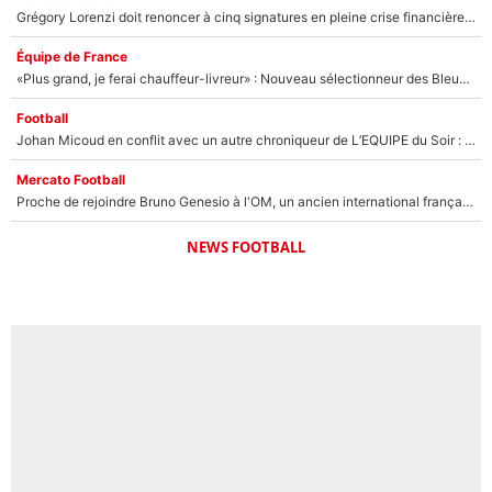
Grégory Lorenzi doit renoncer à cinq signatures en pleine crise financière : L’IA propose sept noms à l’OM pour un mercato réussi... à seulement 5M€ !
Équipe de France
«Plus grand, je ferai chauffeur-livreur» : Nouveau sélectionneur des Bleus, Zinédine Zidane s’était imaginé un avenir très différent lorsqu'il était enfant
Football
Johan Micoud en conflit avec un autre chroniqueur de L’EQUIPE du Soir : «Pendant un moment, je ne les ai pas remis ensemble dans l'émission»
Mercato Football
Proche de rejoindre Bruno Genesio à l'OM, un ancien international français va finalement débarquer... sur RMC !
NEWS FOOTBALL