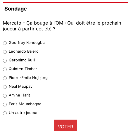
Sondage
Mercato - Ça bouge à l’OM : Qui doit être le prochain
joueur à partir cet été ?
Geoffrey Kondogbia
Geoffrey Kondogbia
38%
Leonardo Balerdi
Leonardo Balerdi
Geronimo Rulli
32%
Quinten Timber
Geronimo Rulli
Pierre-Emile Hojbjerg
5%
Neal Maupay
Quinten Timber
Amine Harit
1%
Faris Moumbagna
Pierre-Emile Hojbjerg
Un autre joueur
9%
VOTER
Neal Maupay