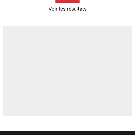
4%
Voir les résultats
Amine Harit
3%
Faris Moumbagna
4%
Un autre joueur
5%
1666 personnes ont participé aux votes.