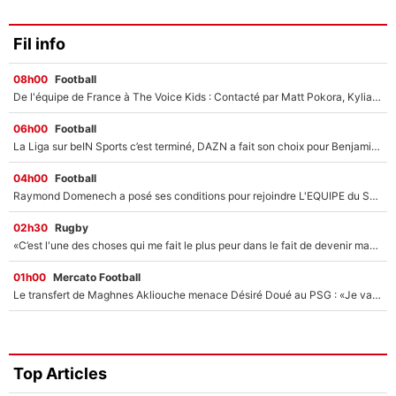
Fil info
08h00
Football
De l'équipe de France à The Voice Kids : Contacté par Matt Pokora, Kylian Mbappé a accepté de jouer un rôle inédit sur TF1 !
06h00
Football
La Liga sur beIN Sports c’est terminé, DAZN a fait son choix pour Benjamin Da Silva et Omar Da Fonseca !
04h00
Football
Raymond Domenech a posé ses conditions pour rejoindre L'EQUIPE du Soir : Il refuse de faire l'émission avec un autre chroniqueur !
02h30
Rugby
«C’est l'une des choses qui me fait le plus peur dans le fait de devenir maman» : En couple avec Antoine Dupont, Iris Mittenaere s'inquiète déjà pour ses futurs enfants !
01h00
Mercato Football
Le transfert de Maghnes Akliouche menace Désiré Doué au PSG : «Je valide à 200%»
Top Articles