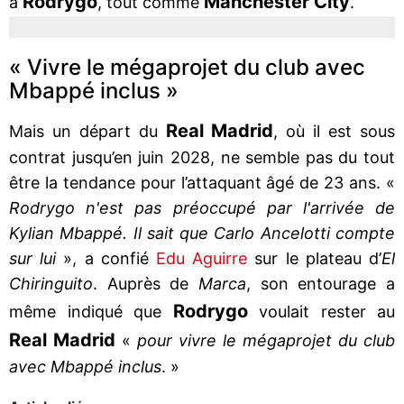
Rodrygo
Manchester City
à
, tout comme
.
« Vivre le mégaprojet du club avec
Mbappé inclus »
Real Madrid
Mais un départ du
, où il est sous
contrat jusqu’en juin 2028, ne semble pas du tout
être la tendance pour l’attaquant âgé de 23 ans. «
Rodrygo n'est pas préoccupé par l'arrivée de
Kylian Mbappé. Il sait que Carlo Ancelotti compte
sur lui
», a confié
Edu Aguirre
sur le plateau d’
El
Chiringuito
. Auprès de
Marca
, son entourage a
Rodrygo
même indiqué que
voulait rester au
Real Madrid
«
pour vivre le mégaprojet du club
avec Mbappé inclus
. »