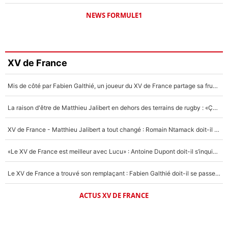
NEWS FORMULE1
XV de France
Mis de côté par Fabien Galthié, un joueur du XV de France partage sa frustration : «ils ne me l’ont pas dit tout de suite»
La raison d'être de Matthieu Jalibert en dehors des terrains de rugby : «Ça m'atteint autant que si tu touches à un membre de ma famille»
XV de France - Matthieu Jalibert a tout changé : Romain Ntamack doit-il s’inquiéter pour sa place à un an de la Coupe du monde ?
«Le XV de France est meilleur avec Lucu» : Antoine Dupont doit-il s’inquiéter pour sa place ?
Le XV de France a trouvé son remplaçant : Fabien Galthié doit-il se passer d'Antoine Dupont ?
ACTUS XV DE FRANCE