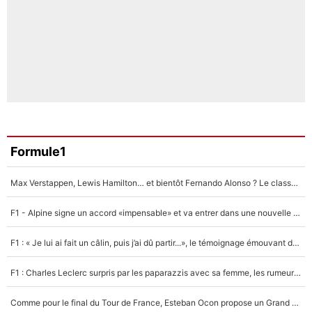
Formule1
Max Verstappen, Lewis Hamilton… et bientôt Fernando Alonso ? Le classement des pilotes les mieux payés en Formule 1 risque de changer !
F1 - Alpine signe un accord «impensable» et va entrer dans une nouvelle dimension : Grande nouvelle pour Pierre Gasly !
F1 : « Je lui ai fait un câlin, puis j’ai dû partir...», le témoignage émouvant de Max Verstappen sur sa fille
F1 : Charles Leclerc surpris par les paparazzis avec sa femme, les rumeurs étaient vraies !
Comme pour le final du Tour de France, Esteban Ocon propose un Grand Prix de Formule 1 à Paris : «Autour de l’Arc de Triomphe, ce serait génial» !