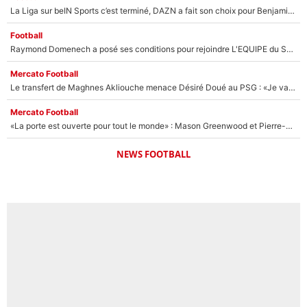
La Liga sur beIN Sports c’est terminé, DAZN a fait son choix pour Benjamin Da Silva et Omar Da Fonseca !
Football
Raymond Domenech a posé ses conditions pour rejoindre L'EQUIPE du Soir : Il refuse de faire l'émission avec un autre chroniqueur !
Mercato Football
Le transfert de Maghnes Akliouche menace Désiré Doué au PSG : «Je valide à 200%»
Mercato Football
«La porte est ouverte pour tout le monde» : Mason Greenwood et Pierre-Emerick Aubameyang ont quitté l'OM, Amine Gouiri balance sur la suite du mercato et sur la réaction du vestiaire !
NEWS FOOTBALL