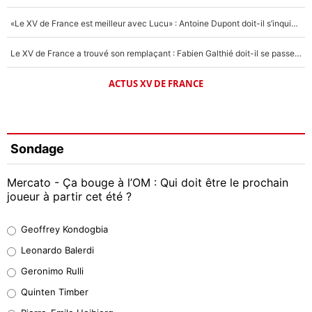
«Le XV de France est meilleur avec Lucu» : Antoine Dupont doit-il s’inquiéter pour sa place ?
Le XV de France a trouvé son remplaçant : Fabien Galthié doit-il se passer d'Antoine Dupont ?
ACTUS XV DE FRANCE
Sondage
Mercato - Ça bouge à l’OM : Qui doit être le prochain
joueur à partir cet été ?
Geoffrey Kondogbia
Geoffrey Kondogbia
38%
Leonardo Balerdi
Leonardo Balerdi
Geronimo Rulli
32%
Quinten Timber
Geronimo Rulli