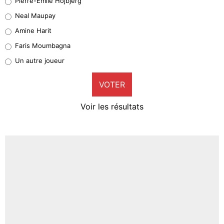
Pierre-Emile Hojbjerg
4%
Neal Maupay
Quinten Timber
Amine Harit
1%
Faris Moumbagna
Pierre-Emile Hojbjerg
Un autre joueur
9%
VOTER
Neal Maupay
4%
Voir les résultats
Amine Harit
3%
Faris Moumbagna
5%
Un autre joueur
5%
1486 personnes ont participé aux votes.