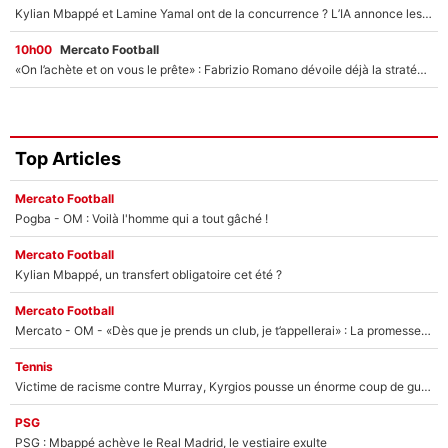
Kylian Mbappé et Lamine Yamal ont de la concurrence ? L’IA annonce les 5 joueurs qui vont dominer le football dans les années à venir !
10h00
Mercato Football
«On l’achète et on vous le prête» : Fabrizio Romano dévoile déjà la stratégie du PSG avec le transfert de Zion Suzuki !
Top Articles
Mercato Football
Pogba - OM : Voilà l'homme qui a tout gâché !
Mercato Football
Kylian Mbappé, un transfert obligatoire cet été ?
Mercato Football
Mercato - OM - «Dès que je prends un club, je t’appellerai» : La promesse de Marcelino au moment de claquer la porte
Tennis
Victime de racisme contre Murray, Kyrgios pousse un énorme coup de gueule !
PSG
PSG : Mbappé achève le Real Madrid, le vestiaire exulte