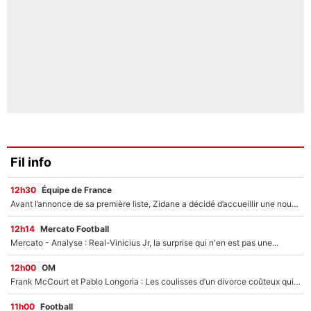
Fil info
12h30
Équipe de France
Avant l’annonce de sa première liste, Zidane a décidé d’accueillir une nouvelle tête en équipe de France
12h14
Mercato Football
Mercato - Analyse : Real-Vinicius Jr, la surprise qui n'en est pas une...
12h00
OM
Frank McCourt et Pablo Longoria : Les coulisses d’un divorce coûteux qui ruine l’OM à petit feu…
11h00
Football