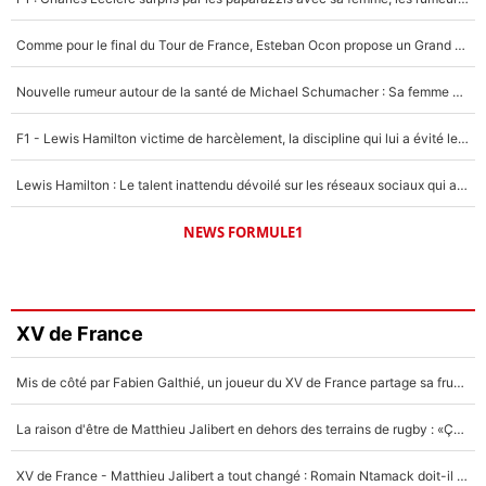
Comme pour le final du Tour de France, Esteban Ocon propose un Grand Prix de Formule 1 à Paris : «Autour de l’Arc de Triomphe, ce serait génial» !
Nouvelle rumeur autour de la santé de Michael Schumacher : Sa femme Corinna sort du silence
F1 - Lewis Hamilton victime de harcèlement, la discipline qui lui a évité le pire : «J'aurais probablement mal tourné»
Lewis Hamilton : Le talent inattendu dévoilé sur les réseaux sociaux qui a impressionné Kim Kardashian pendant leurs vacances en amoureux !
NEWS FORMULE1
XV de France
Mis de côté par Fabien Galthié, un joueur du XV de France partage sa frustration : «ils ne me l’ont pas dit tout de suite»
La raison d'être de Matthieu Jalibert en dehors des terrains de rugby : «Ça m'atteint autant que si tu touches à un membre de ma famille»
XV de France - Matthieu Jalibert a tout changé : Romain Ntamack doit-il s’inquiéter pour sa place à un an de la Coupe du monde ?