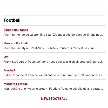
Football
Équipe de France
Avant l’annonce de sa première liste, Zidane a décidé d’accueillir une nouvelle tête en équipe de France
Mercato Football
Mercato - Analyse : Real-Vinicius Jr, la surprise qui n'en est pas une...
OM
Frank McCourt et Pablo Longoria : Les coulisses d’un divorce coûteux qui ruine l’OM à petit feu…
Football
Kylian Mbappé et Lamine Yamal ont de la concurrence ? L’IA annonce les 5 joueurs qui vont dominer le football dans les années à venir !
Mercato Football
«On l’achète et on vous le prête» : Fabrizio Romano dévoile déjà la stratégie du PSG avec le transfert de Zion Suzuki !
NEWS FOOTBALL