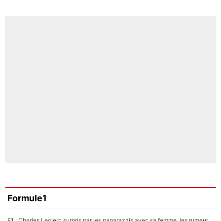
Formule1
F1 : Charles Leclerc surpris par les paparazzis avec sa femme, les rumeurs étaient vraies !