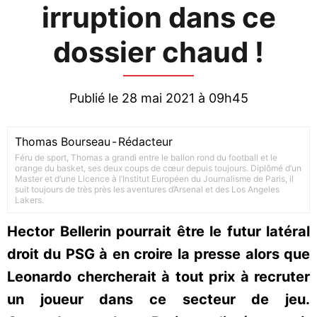
irruption dans ce
dossier chaud !
Publié le 28 mai 2021 à 09h45
Thomas Bourseau
-
Rédacteur
Féru de sport, Thomas a grandi entre le ballon rond du football et le
orange du basket, ses deux coups de cœur depuis toujours. Diplômé d’un
Master et d’une Licence à l’Institut Européen du Journalisme de Paris, il
suit toujours de très près les aventures d’Arsenal et des Los Angeles
Lakers.
Hector Bellerin pourrait être le futur latéral
droit du PSG à en croire la presse alors que
Leonardo chercherait à tout prix à recruter
un joueur dans ce secteur de jeu.