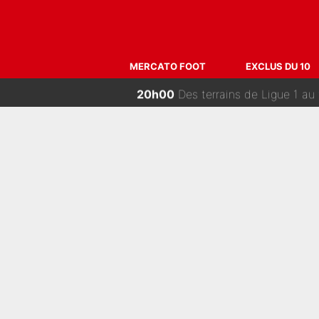
00h00
Départ de Roberto De Zerbi - Medh
23h00
«Admets que tu t'es trompé 
MERCATO FOOT
EXCLUS DU 10
22h00
Zinédine Zidane et Didier Deschamp
21h00
Medhi Benatia s'est «senti trahi»
20h00
Des terrains de Ligue 1 au 