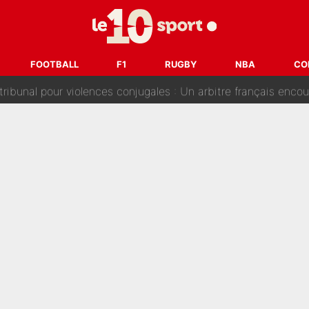
i Benatia s'est battu pendant six mois pour le retenir à l'OM, le PSG a été
sur Lucas Chevalier !» : Le débat sur le gardien du PSG vire 
FOOTBALL
F1
RUGBY
NBA
CO
s : «Ils n’étaient pas proches», les confidences d’un membre de l’équipe d
 par Pablo Longoria : Quelques semaines après son départ, l'ancien directe
tribunal pour violences conjugales : Un arbitre français encou