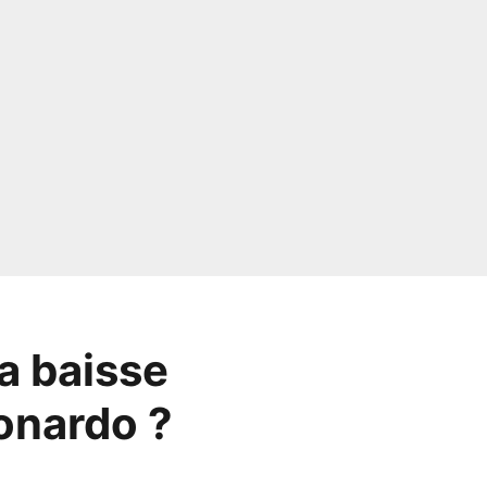
la baisse
eonardo ?