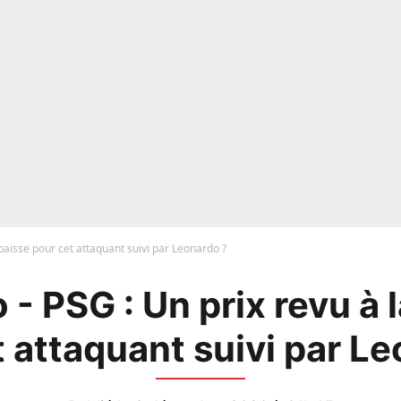
 baisse pour cet attaquant suivi par Leonardo ?
- PSG : Un prix revu à 
 attaquant suivi par L