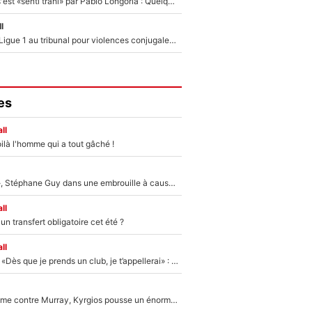
Medhi Benatia s'est «senti trahi» par Pablo Longoria : Quelques semaines après son départ, l'ancien directeur de football de l'OM règle ses comptes
l
Des terrains de Ligue 1 au tribunal pour violences conjugales : Un arbitre français encourt une peine de 18 mois de prison !
es
ll
ilà l'homme qui a tout gâché !
«Détester à vie», Stéphane Guy dans une embrouille à cause du PSG !
ll
n transfert obligatoire cet été ?
ll
Mercato - OM - «Dès que je prends un club, je t’appellerai» : La promesse de Marcelino au moment de claquer la porte
Victime de racisme contre Murray, Kyrgios pousse un énorme coup de gueule !