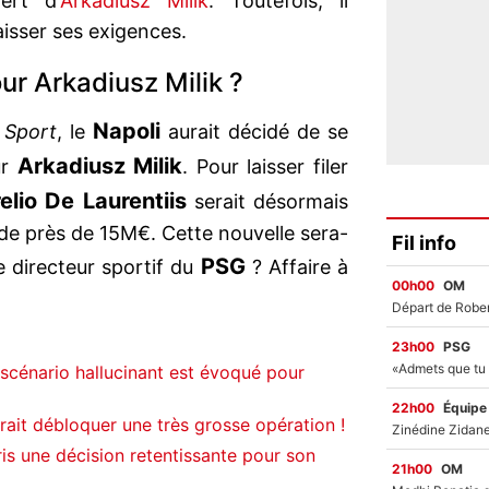
ert d'
Arkadiusz Milik
. Toutefois, il
baisser ses exigences.
ur Arkadiusz Milik ?
Napoli
 Sport
, le
aurait décidé de se
Arkadiusz Milik
ur
. Pour laisser filer
elio De Laurentiis
serait désormais
de près de 15M€. Cette nouvelle sera-
Fil info
PSG
e directeur sportif du
? Affaire à
00h00
OM
23h00
PSG
scénario hallucinant est évoqué pour
22h00
Équipe
rait débloquer une très grosse opération !
s une décision retentissante pour son
21h00
OM