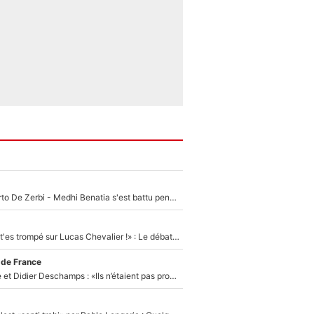
Départ de Roberto De Zerbi - Medhi Benatia s'est battu pendant six mois pour le retenir à l'OM, le PSG a été le naufrage de trop : «Je pars avec toi»
«Admets que tu t'es trompé sur Lucas Chevalier !» : Le débat sur le gardien du PSG vire au clash à l'After Foot
 de France
Zinédine Zidane et Didier Deschamps : «Ils n’étaient pas proches», les confidences d’un membre de l’équipe de France 1998 sur leur relation spéciale