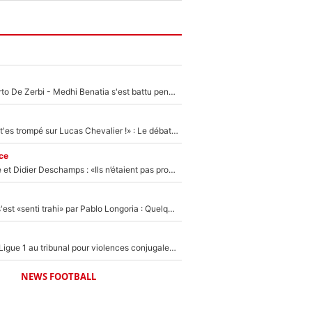
Départ de Roberto De Zerbi - Medhi Benatia s'est battu pendant six mois pour le retenir à l'OM, le PSG a été le naufrage de trop : «Je pars avec toi»
«Admets que tu t'es trompé sur Lucas Chevalier !» : Le débat sur le gardien du PSG vire au clash à l'After Foot
ce
Zinédine Zidane et Didier Deschamps : «Ils n’étaient pas proches», les confidences d’un membre de l’équipe de France 1998 sur leur relation spéciale
Medhi Benatia s'est «senti trahi» par Pablo Longoria : Quelques semaines après son départ, l'ancien directeur de football de l'OM règle ses comptes
Des terrains de Ligue 1 au tribunal pour violences conjugales : Un arbitre français encourt une peine de 18 mois de prison !
NEWS FOOTBALL