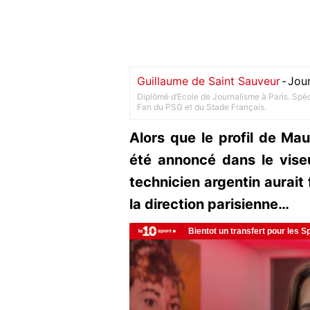
Guillaume de Saint Sauveur
-
Jour
Diplômé d’Ecole de Journalisme à Paris. Spéci
Fan du PSG et du Stade Français.
Alors que le profil de Mau
été annoncé dans le vise
technicien argentin aurait
la direction parisienne…