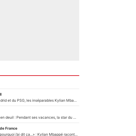
l
Loin du Real Madrid et du PSG, les inséparables Kylian Mbappé et Achraf Hakimi changent d'équipe le temps d'une journée !
Antoine Dupont en deuil : Pendant ses vacances, la star du XV de France a perdu sa grand-mère
 de France
«Je ne sais pas pourquoi j’ai dit ça...» : Kylian Mbappé raconte sa première rencontre avec Zinédine Zidane (et c’est très drôle)