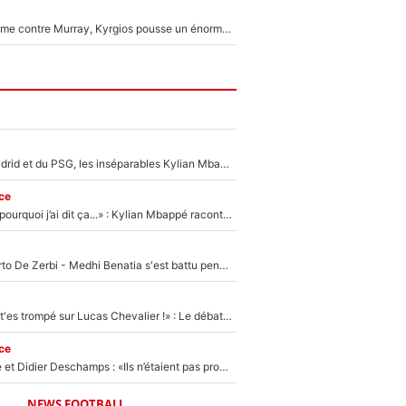
Victime de racisme contre Murray, Kyrgios pousse un énorme coup de gueule !
Loin du Real Madrid et du PSG, les inséparables Kylian Mbappé et Achraf Hakimi changent d'équipe le temps d'une journée !
ce
«Je ne sais pas pourquoi j’ai dit ça...» : Kylian Mbappé raconte sa première rencontre avec Zinédine Zidane (et c’est très drôle)
Départ de Roberto De Zerbi - Medhi Benatia s'est battu pendant six mois pour le retenir à l'OM, le PSG a été le naufrage de trop : «Je pars avec toi»
«Admets que tu t'es trompé sur Lucas Chevalier !» : Le débat sur le gardien du PSG vire au clash à l'After Foot
ce
Zinédine Zidane et Didier Deschamps : «Ils n’étaient pas proches», les confidences d’un membre de l’équipe de France 1998 sur leur relation spéciale
NEWS FOOTBALL