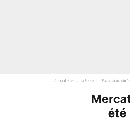
Accueil
Mercato Football
Pochettino attiré
Mercat
été