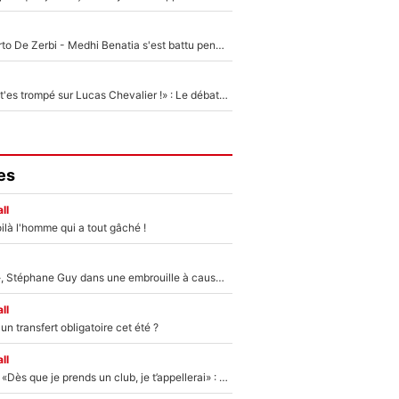
Départ de Roberto De Zerbi - Medhi Benatia s'est battu pendant six mois pour le retenir à l'OM, le PSG a été le naufrage de trop : «Je pars avec toi»
«Admets que tu t'es trompé sur Lucas Chevalier !» : Le débat sur le gardien du PSG vire au clash à l'After Foot
es
ll
ilà l'homme qui a tout gâché !
«Détester à vie», Stéphane Guy dans une embrouille à cause du PSG !
ll
n transfert obligatoire cet été ?
ll
Mercato - OM - «Dès que je prends un club, je t’appellerai» : La promesse de Marcelino au moment de claquer la porte