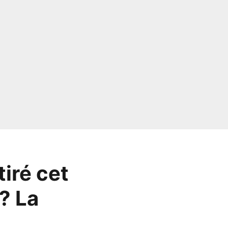
iré cet
? La