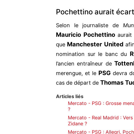
Pochettino aurait écar
Selon le journaliste de
Mun
Mauricio Pochettino
aurait
Manchester United
que
afi
R
nomination sur le banc du
Totte
l’ancien entraîneur de
PSG
merengue, et le
devra do
Thomas Tu
cas de départ de
Articles liés
Mercato - PSG : Grosse mena
?
Mercato - Real Madrid : Vers
Zidane ?
Mercato - PSG : Allegri, Poch