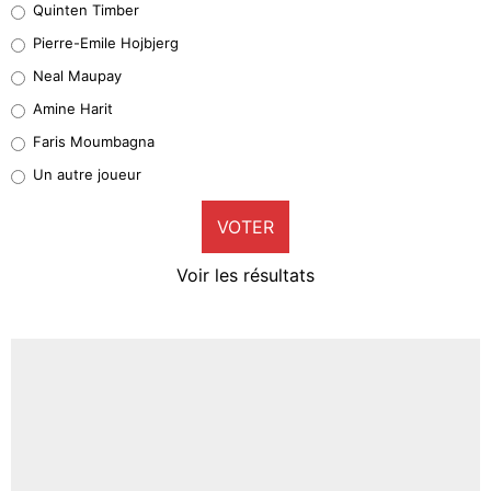
Quinten Timber
Geronimo Rulli
Pierre-Emile Hojbjerg
5%
Neal Maupay
Quinten Timber
Amine Harit
1%
Faris Moumbagna
Pierre-Emile Hojbjerg
Un autre joueur
9%
VOTER
Neal Maupay
4%
Voir les résultats
Amine Harit
3%
Faris Moumbagna
4%
Un autre joueur
5%