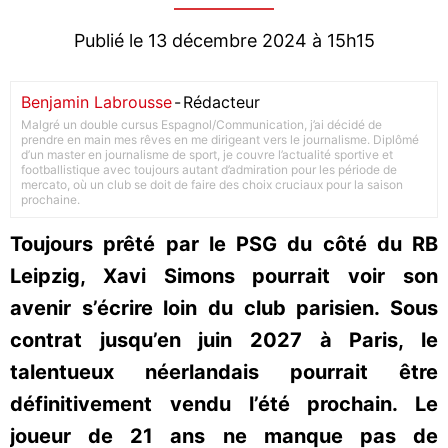
Publié le 13 décembre 2024 à 15h15
Benjamin Labrousse
-
Rédacteur
Malgré un double cursus Espagnol/Communication, j’ai décidé de
prendre en main mes rêves en me dirigeant vers le journalisme. Diplômé
d’un master en journalisme de sport, je couvre l’actualité sportive et
footballistique avec toujours autant d’admiration pour les période de
mercato, où un club se doit de faire des choix cruciaux pour la saison
prochaine.
Toujours prêté par le PSG du côté du RB
Leipzig, Xavi Simons pourrait voir son
avenir s’écrire loin du club parisien. Sous
contrat jusqu’en juin 2027 à Paris, le
talentueux néerlandais pourrait être
définitivement vendu l’été prochain. Le
joueur de 21 ans ne manque pas de