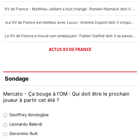
XV de France - Matthieu Jalibert a tout changé : Romain Ntamack doit-il s’inquiéter pour sa place à un an de la Coupe du monde ?
«Le XV de France est meilleur avec Lucu» : Antoine Dupont doit-il s’inquiéter pour sa place ?
Le XV de France a trouvé son remplaçant : Fabien Galthié doit-il se passer d'Antoine Dupont ?
ACTUS XV DE FRANCE
Sondage
Mercato - Ça bouge à l’OM : Qui doit être le prochain
joueur à partir cet été ?
Geoffrey Kondogbia
Geoffrey Kondogbia
38%
Leonardo Balerdi
Leonardo Balerdi
Geronimo Rulli
32%