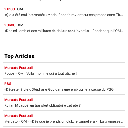
21h00
OM
«Ç'a a été mal interprêté» : Medhi Benatia revient sur ses propos dans The Bridge et précise ses conditions pour rejoindre le PSG !
20h00
OM
«Des milliards et des milliards de dollars sont investis» : Pendant que l'OM est en pleine crise financière, Frank McCourt lance un nouveau projet à 260M€ !
Top Articles
Mercato Football
Pogba - OM : Voilà l'homme qui a tout gâché !
PSG
«Détester à vie», Stéphane Guy dans une embrouille à cause du PSG !
Mercato Football
Kylian Mbappé, un transfert obligatoire cet été ?
Mercato Football
Mercato - OM - «Dès que je prends un club, je t’appellerai» : La promesse de Marcelino au moment de claquer la porte