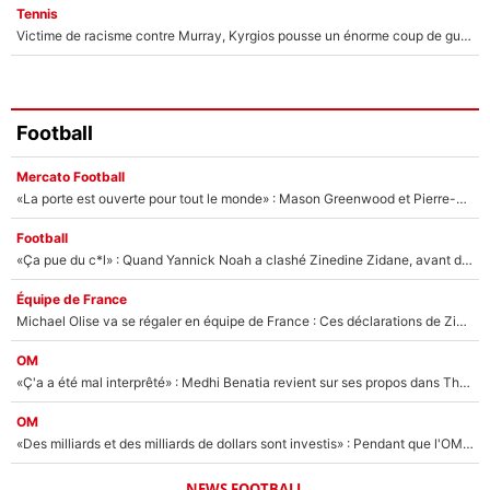
Tennis
Victime de racisme contre Murray, Kyrgios pousse un énorme coup de gueule !
Football
Mercato Football
«La porte est ouverte pour tout le monde» : Mason Greenwood et Pierre-Emerick Aubameyang ont quitté l'OM, Amine Gouiri balance sur la suite du mercato et sur la réaction du vestiaire !
Football
«Ça pue du c*l» : Quand Yannick Noah a clashé Zinedine Zidane, avant de se faire recadrer par le nouveau sélectionneur de l'équipe de France !
Équipe de France
Michael Olise va se régaler en équipe de France : Ces déclarations de Zinedine Zidane qui prouvent qu'il va tout miser sur la star du Bayern Munich !
OM
«Ç'a a été mal interprêté» : Medhi Benatia revient sur ses propos dans The Bridge et précise ses conditions pour rejoindre le PSG !
OM
«Des milliards et des milliards de dollars sont investis» : Pendant que l'OM est en pleine crise financière, Frank McCourt lance un nouveau projet à 260M€ !
NEWS FOOTBALL