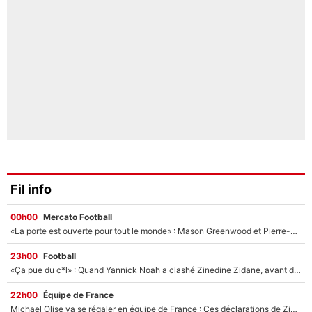
Fil info
00h00
Mercato Football
«La porte est ouverte pour tout le monde» : Mason Greenwood et Pierre-Emerick Aubameyang ont quitté l'OM, Amine Gouiri balance sur la suite du mercato et sur la réaction du vestiaire !
23h00
Football
«Ça pue du c*l» : Quand Yannick Noah a clashé Zinedine Zidane, avant de se faire recadrer par le nouveau sélectionneur de l'équipe de France !
22h00
Équipe de France
Michael Olise va se régaler en équipe de France : Ces déclarations de Zinedine Zidane qui prouvent qu'il va tout miser sur la star du Bayern Munich !