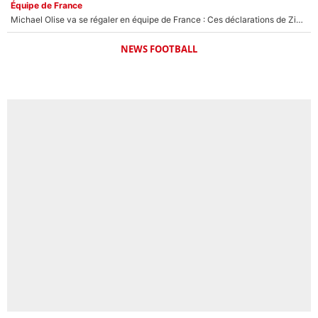
Équipe de France
Michael Olise va se régaler en équipe de France : Ces déclarations de Zinedine Zidane qui prouvent qu'il va tout miser sur la star du Bayern Munich !
NEWS FOOTBALL