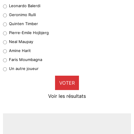
38%
Leonardo Balerdi
Leonardo Balerdi
Geronimo Rulli
32%
Quinten Timber
Geronimo Rulli
Pierre-Emile Hojbjerg
5%
Neal Maupay
Quinten Timber
Amine Harit
1%
Faris Moumbagna
Pierre-Emile Hojbjerg
Un autre joueur
9%
VOTER
Neal Maupay
4%
Voir les résultats
Amine Harit
3%
Faris Moumbagna
4%