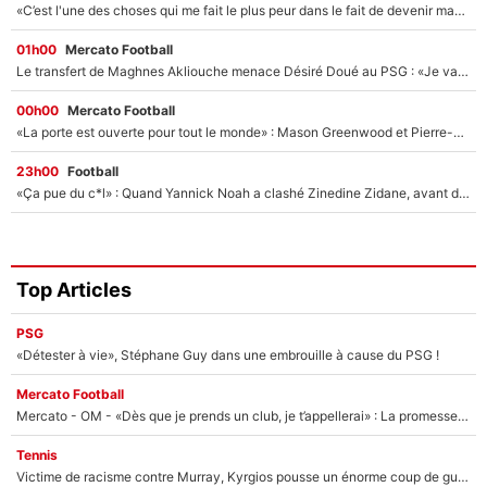
«C’est l'une des choses qui me fait le plus peur dans le fait de devenir maman» : En couple avec Antoine Dupont, Iris Mittenaere s'inquiète déjà pour ses futurs enfants !
01h00
Mercato Football
Le transfert de Maghnes Akliouche menace Désiré Doué au PSG : «Je valide à 200%»
00h00
Mercato Football
«La porte est ouverte pour tout le monde» : Mason Greenwood et Pierre-Emerick Aubameyang ont quitté l'OM, Amine Gouiri balance sur la suite du mercato et sur la réaction du vestiaire !
23h00
Football
«Ça pue du c*l» : Quand Yannick Noah a clashé Zinedine Zidane, avant de se faire recadrer par le nouveau sélectionneur de l'équipe de France !
Top Articles
PSG
«Détester à vie», Stéphane Guy dans une embrouille à cause du PSG !
Mercato Football
Mercato - OM - «Dès que je prends un club, je t’appellerai» : La promesse de Marcelino au moment de claquer la porte
Tennis
Victime de racisme contre Murray, Kyrgios pousse un énorme coup de gueule !