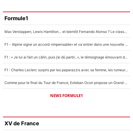
Formule1
Max Verstappen, Lewis Hamilton… et bientôt Fernando Alonso ? Le classement des pilotes les mieux payés en Formule 1 risque de changer !
F1 - Alpine signe un accord «impensable» et va entrer dans une nouvelle dimension : Grande nouvelle pour Pierre Gasly !
F1 : « Je lui ai fait un câlin, puis j’ai dû partir...», le témoignage émouvant de Max Verstappen sur sa fille
F1 : Charles Leclerc surpris par les paparazzis avec sa femme, les rumeurs étaient vraies !
Comme pour le final du Tour de France, Esteban Ocon propose un Grand Prix de Formule 1 à Paris : «Autour de l’Arc de Triomphe, ce serait génial» !
NEWS FORMULE1
XV de France