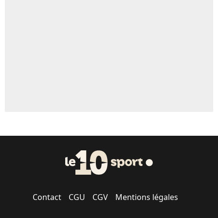
Un autre joueur
5%
1664 personnes ont participé aux votes.
Contact
CGU
CGV
Mentions légales