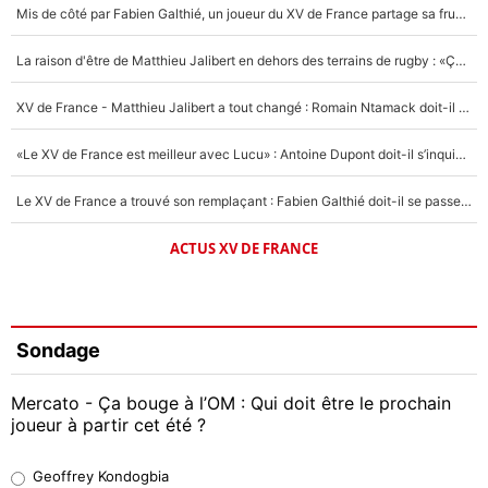
Mis de côté par Fabien Galthié, un joueur du XV de France partage sa frustration : «ils ne me l’ont pas dit tout de suite»
La raison d'être de Matthieu Jalibert en dehors des terrains de rugby : «Ça m'atteint autant que si tu touches à un membre de ma famille»
XV de France - Matthieu Jalibert a tout changé : Romain Ntamack doit-il s’inquiéter pour sa place à un an de la Coupe du monde ?
«Le XV de France est meilleur avec Lucu» : Antoine Dupont doit-il s’inquiéter pour sa place ?
Le XV de France a trouvé son remplaçant : Fabien Galthié doit-il se passer d'Antoine Dupont ?
ACTUS XV DE FRANCE
Sondage
Mercato - Ça bouge à l’OM : Qui doit être le prochain
joueur à partir cet été ?
Geoffrey Kondogbia
Geoffrey Kondogbia