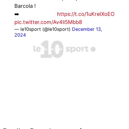
Barcola !
➡️
https://t.co/1uKreIXoEO
pic.twitter.com/Av4li5Mbb8
— le10sport (@le10sport)
December 13,
2024