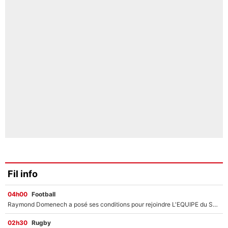
Fil info
04h00
Football
Raymond Domenech a posé ses conditions pour rejoindre L'EQUIPE du Soir : Il refuse de faire l'émission avec un autre chroniqueur !
02h30
Rugby