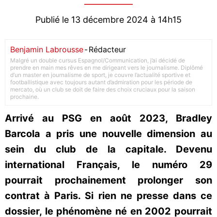
Publié le 13 décembre 2024 à 14h15
Benjamin Labrousse
-
Rédacteur
Malgré un double cursus Espagnol/Communication, j’ai décidé de
prendre en main mes rêves en me dirigeant vers le journalisme. Diplômé
d’un master en journalisme de sport, je couvre l’actualité sportive et
footballistique avec toujours autant d’admiration pour les période de
mercato, où un club se doit de faire des choix cruciaux pour la saison
prochaine.
Arrivé au PSG en août 2023, Bradley
Barcola a pris une nouvelle dimension au
sein du club de la capitale. Devenu
international Français, le numéro 29
pourrait prochainement prolonger son
contrat à Paris. Si rien ne presse dans ce
dossier, le phénomène né en 2002 pourrait