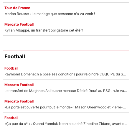
Tour de France
Marion Rousse : Le mariage que personne n'a vu venir !
Mercato Football
Kylian Mbappé, un transfert obligatoire cet été ?
Football
Football
Raymond Domenech a posé ses conditions pour rejoindre L'EQUIPE du Soir : Il refuse de faire l'émission avec un autre chroniqueur !
Mercato Football
Le transfert de Maghnes Akliouche menace Désiré Doué au PSG : «Je valide à 200%»
Mercato Football
«La porte est ouverte pour tout le monde» : Mason Greenwood et Pierre-Emerick Aubameyang ont quitté l'OM, Amine Gouiri balance sur la suite du mercato et sur la réaction du vestiaire !
Football
«Ça pue du c*l» : Quand Yannick Noah a clashé Zinedine Zidane, avant de se faire recadrer par le nouveau sélectionneur de l'équipe de France !