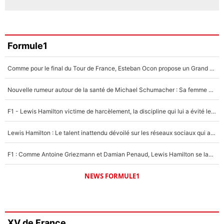
Formule1
Comme pour le final du Tour de France, Esteban Ocon propose un Grand Prix de Formule 1 à Paris : «Autour de l’Arc de Triomphe, ce serait génial» !
Nouvelle rumeur autour de la santé de Michael Schumacher : Sa femme Corinna sort du silence
F1 - Lewis Hamilton victime de harcèlement, la discipline qui lui a évité le pire : «J'aurais probablement mal tourné»
Lewis Hamilton : Le talent inattendu dévoilé sur les réseaux sociaux qui a impressionné Kim Kardashian pendant leurs vacances en amoureux !
F1 : Comme Antoine Griezmann et Damian Penaud, Lewis Hamilton se lance dans le business des cartes à collectionner !
NEWS FORMULE1
XV de France