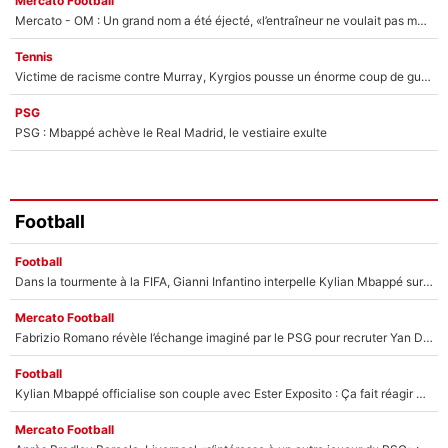
Mercato Football
Mercato - OM : Un grand nom a été éjecté, «l’entraîneur ne voulait pas me conserver»
Tennis
Victime de racisme contre Murray, Kyrgios pousse un énorme coup de gueule !
PSG
PSG : Mbappé achève le Real Madrid, le vestiaire exulte
Football
Football
Dans la tourmente à la FIFA, Gianni Infantino interpelle Kylian Mbappé sur les réseaux sociaux
Mercato Football
Fabrizio Romano révèle l’échange imaginé par le PSG pour recruter Yan Diomandé : «L'accord a échoué car il a décidé de rejoindre le Real Madrid»
Football
Kylian Mbappé officialise son couple avec Ester Exposito : Ça fait réagir Achraf Hakimi et Ousmane Dembélé (et c’est drôle)
Mercato Football