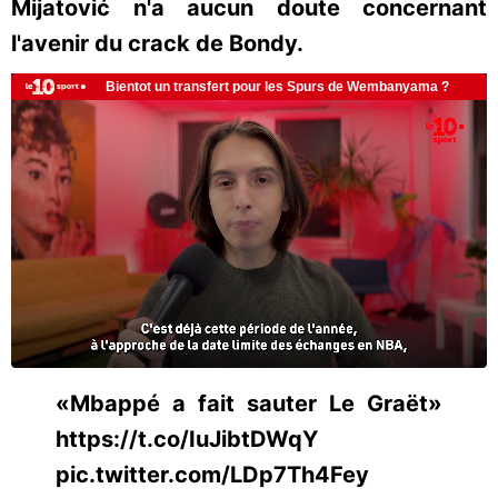
Mijatović n'a aucun doute concernant
l'avenir du crack de Bondy.
«Mbappé a fait sauter Le Graët»
https://t.co/IuJibtDWqY
pic.twitter.com/LDp7Th4Fey