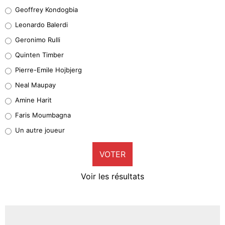
Geoffrey Kondogbia
Geoffrey Kondogbia
38%
Leonardo Balerdi
Leonardo Balerdi
Geronimo Rulli
32%
Quinten Timber
Geronimo Rulli
Pierre-Emile Hojbjerg
4%
Neal Maupay
Quinten Timber
Amine Harit
1%
Faris Moumbagna
Pierre-Emile Hojbjerg
Un autre joueur
9%
VOTER
Neal Maupay
4%
Voir les résultats
Amine Harit
3%
Faris Moumbagna