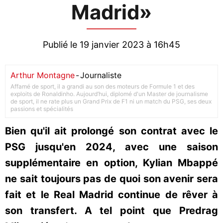
Madrid»
Publié le 19 janvier 2023 à 16h45
Arthur Montagne
-
Journaliste
Affamé de sport, il a grandi au son des moteurs de Formule 1 et des
exploits de Ronaldinho. Aujourd’hui, diplomé d'un Master de journalisme
de sport, il ne rate plus un Grand Prix de F1 ni un match du PSG, ses deux
passions et spécialités
Bien qu'il ait prolongé son contrat avec le
PSG jusqu'en 2024, avec une saison
supplémentaire en option, Kylian Mbappé
ne sait toujours pas de quoi son avenir sera
fait et le Real Madrid continue de rêver à
son transfert. A tel point que Predrag