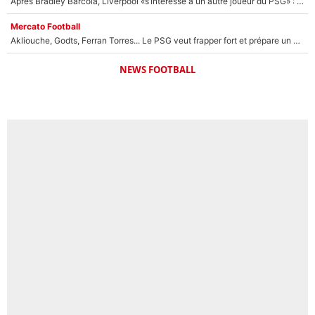
Après Bradley Barcola, Liverpool «s’intéresse à un autre joueur du PSG» : Fabrizio Romano donne le nom du Parisien qui pourrait le suivre chez les Reds !
Mercato Football
Akliouche, Godts, Ferran Torres... Le PSG veut frapper fort et prépare un mercato à plus de 190M€ pour régaler Luis Enrique cet été !
NEWS FOOTBALL