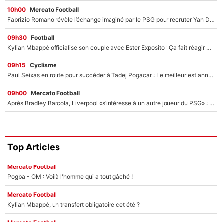
10h00
Mercato Football
Fabrizio Romano révèle l’échange imaginé par le PSG pour recruter Yan Diomandé : «L'accord a échoué car il a décidé de rejoindre le Real Madrid»
09h30
Football
Kylian Mbappé officialise son couple avec Ester Exposito : Ça fait réagir Achraf Hakimi et Ousmane Dembélé (et c’est drôle)
09h15
Cyclisme
Paul Seixas en route pour succéder à Tadej Pogacar : Le meilleur est annoncé pour l’avenir de la pépite française
09h00
Mercato Football
Après Bradley Barcola, Liverpool «s’intéresse à un autre joueur du PSG» : Fabrizio Romano donne le nom du Parisien qui pourrait le suivre chez les Reds !
Top Articles
Mercato Football
Pogba - OM : Voilà l'homme qui a tout gâché !
Mercato Football
Kylian Mbappé, un transfert obligatoire cet été ?