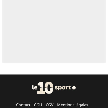
4%
Un autre joueur
5%
1422 personnes ont participé aux votes.
Contact
CGU
CGV
Mentions légales