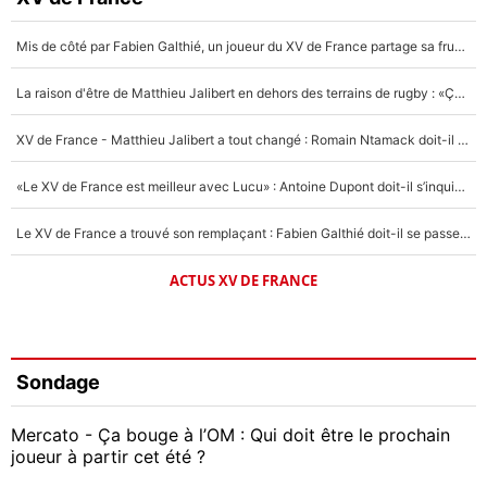
Mis de côté par Fabien Galthié, un joueur du XV de France partage sa frustration : «ils ne me l’ont pas dit tout de suite»
La raison d'être de Matthieu Jalibert en dehors des terrains de rugby : «Ça m'atteint autant que si tu touches à un membre de ma famille»
XV de France - Matthieu Jalibert a tout changé : Romain Ntamack doit-il s’inquiéter pour sa place à un an de la Coupe du monde ?
«Le XV de France est meilleur avec Lucu» : Antoine Dupont doit-il s’inquiéter pour sa place ?
Le XV de France a trouvé son remplaçant : Fabien Galthié doit-il se passer d'Antoine Dupont ?
ACTUS XV DE FRANCE
Sondage
Mercato - Ça bouge à l’OM : Qui doit être le prochain
joueur à partir cet été ?