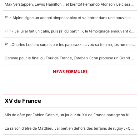
Max Verstappen, Lewis Hamilton… et bientôt Fernando Alonso ? Le classement des pilotes les mieux payés en Formule 1 risque de changer !
F1 - Alpine signe un accord «impensable» et va entrer dans une nouvelle dimension : Grande nouvelle pour Pierre Gasly !
F1 : « Je lui ai fait un câlin, puis j’ai dû partir...», le témoignage émouvant de Max Verstappen sur sa fille
F1 : Charles Leclerc surpris par les paparazzis avec sa femme, les rumeurs étaient vraies !
Comme pour le final du Tour de France, Esteban Ocon propose un Grand Prix de Formule 1 à Paris : «Autour de l’Arc de Triomphe, ce serait génial» !
NEWS FORMULE1
XV de France
Mis de côté par Fabien Galthié, un joueur du XV de France partage sa frustration : «ils ne me l’ont pas dit tout de suite»
La raison d'être de Matthieu Jalibert en dehors des terrains de rugby : «Ça m'atteint autant que si tu touches à un membre de ma famille»