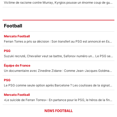
Victime de racisme contre Murray, Kyrgios pousse un énorme coup de gueule !
Football
Mercato Football
Ferran Torres a pris sa décision : Son transfert au PSG est annoncé en Espagne !
PSG
Suzuki recruté, Chevalier veut se battre, Safonov numéro un… Le PSG se lance encore dans un gros chantier pour le poste de gardien de but
Équipe de France
Un documentaire avec Zinedine Zidane : Comme Jean-Jacques Goldman et Mylène Farmer, le nouveau sélectionneur de l'équipe de France a recalé une journaliste très connue
PSG
Le PSG comme seule option après Barcelone ? Les coulisses de la signature historique de Lionel Messi sont révélées au grand jour !
Mercato Football
«Le suicide de Ferran Torres» : En partance pour le PSG, le héros de la finale de la Coupe du monde s'attire les foudres de la presse espagnole !
NEWS FOOTBALL