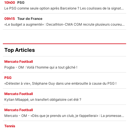
10h00
PSG
Le PSG comme seule option après Barcelone ? Les coulisses de la signature historique de Lionel Messi sont révélées au grand jour !
09h15
Tour de France
«Le budget a augmenté» : Decathlon-CMA CGM recrute plusieurs coureurs pour offrir à Paul Seixas une équipe pour gagner le Tour de France 2027
Top Articles
Mercato Football
Pogba - OM : Voilà l'homme qui a tout gâché !
PSG
«Détester à vie», Stéphane Guy dans une embrouille à cause du PSG !
Mercato Football
Kylian Mbappé, un transfert obligatoire cet été ?
Mercato Football
Mercato - OM - «Dès que je prends un club, je t’appellerai» : La promesse de Marcelino au moment de claquer la porte
Tennis