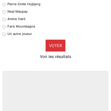
Geronimo Rulli
Pierre-Emile Hojbjerg
5%
Neal Maupay
Quinten Timber
Amine Harit
1%
Faris Moumbagna
Pierre-Emile Hojbjerg
Un autre joueur
9%
VOTER
Neal Maupay
4%
Voir les résultats
Amine Harit
3%
Faris Moumbagna
4%
Un autre joueur
5%
1639 personnes ont participé aux votes.