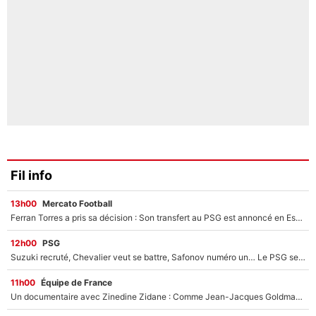
Fil info
13h00
Mercato Football
Ferran Torres a pris sa décision : Son transfert au PSG est annoncé en Espagne !
12h00
PSG
Suzuki recruté, Chevalier veut se battre, Safonov numéro un… Le PSG se lance encore dans un gros chantier pour le poste de gardien de but
11h00
Équipe de France
Un documentaire avec Zinedine Zidane : Comme Jean-Jacques Goldman et Mylène Farmer, le nouveau sélectionneur de l'équipe de France a recalé une journaliste très connue