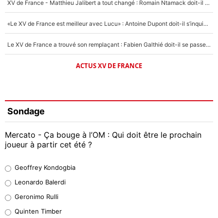
XV de France - Matthieu Jalibert a tout changé : Romain Ntamack doit-il s’inquiéter pour sa place à un an de la Coupe du monde ?
«Le XV de France est meilleur avec Lucu» : Antoine Dupont doit-il s’inquiéter pour sa place ?
Le XV de France a trouvé son remplaçant : Fabien Galthié doit-il se passer d'Antoine Dupont ?
ACTUS XV DE FRANCE
Sondage
Mercato - Ça bouge à l’OM : Qui doit être le prochain
joueur à partir cet été ?
Geoffrey Kondogbia
Geoffrey Kondogbia
38%
Leonardo Balerdi
Leonardo Balerdi
Geronimo Rulli
32%
Quinten Timber