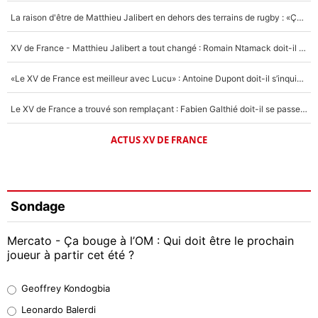
La raison d'être de Matthieu Jalibert en dehors des terrains de rugby : «Ça m'atteint autant que si tu touches à un membre de ma famille»
XV de France - Matthieu Jalibert a tout changé : Romain Ntamack doit-il s’inquiéter pour sa place à un an de la Coupe du monde ?
«Le XV de France est meilleur avec Lucu» : Antoine Dupont doit-il s’inquiéter pour sa place ?
Le XV de France a trouvé son remplaçant : Fabien Galthié doit-il se passer d'Antoine Dupont ?
ACTUS XV DE FRANCE
Sondage
Mercato - Ça bouge à l’OM : Qui doit être le prochain
joueur à partir cet été ?
Geoffrey Kondogbia
Geoffrey Kondogbia
38%
Leonardo Balerdi