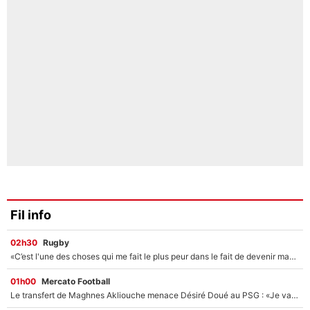
Fil info
02h30
Rugby
«C’est l'une des choses qui me fait le plus peur dans le fait de devenir maman» : En couple avec Antoine Dupont, Iris Mittenaere s'inquiète déjà pour ses futurs enfants !
01h00
Mercato Football
Le transfert de Maghnes Akliouche menace Désiré Doué au PSG : «Je valide à 200%»