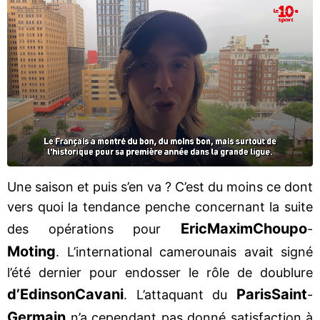
Une saison et puis s’en va ? C’est du moins ce dont
vers quoi la tendance penche concernant la suite
Eric
Maxim
Choupo
des opérations pour
-
Moting
. L’international camerounais avait signé
l’été dernier pour endosser le rôle de doublure
d’Edinson
Cavani
Paris
Saint
. L’attaquant du
-
Germain
n’a cependant pas donné satisfaction à