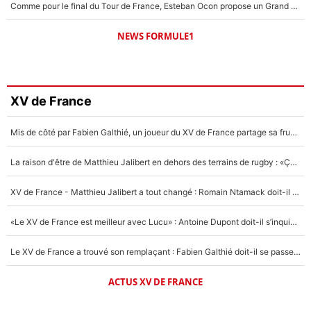
Comme pour le final du Tour de France, Esteban Ocon propose un Grand Prix de Formule 1 à Paris : «Autour de l’Arc de Triomphe, ce serait génial» !
NEWS FORMULE1
XV de France
Mis de côté par Fabien Galthié, un joueur du XV de France partage sa frustration : «ils ne me l’ont pas dit tout de suite»
La raison d'être de Matthieu Jalibert en dehors des terrains de rugby : «Ça m'atteint autant que si tu touches à un membre de ma famille»
XV de France - Matthieu Jalibert a tout changé : Romain Ntamack doit-il s’inquiéter pour sa place à un an de la Coupe du monde ?
«Le XV de France est meilleur avec Lucu» : Antoine Dupont doit-il s’inquiéter pour sa place ?
Le XV de France a trouvé son remplaçant : Fabien Galthié doit-il se passer d'Antoine Dupont ?
ACTUS XV DE FRANCE