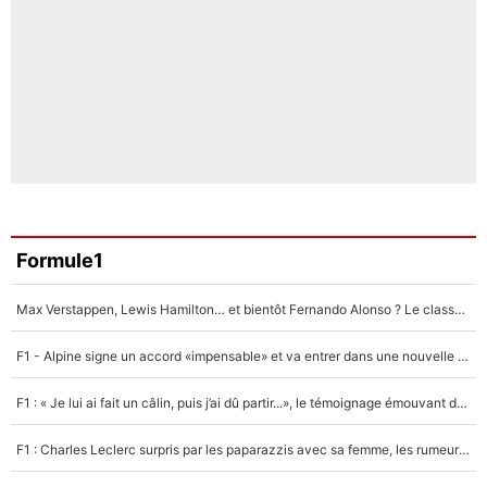
Formule1
Max Verstappen, Lewis Hamilton… et bientôt Fernando Alonso ? Le classement des pilotes les mieux payés en Formule 1 risque de changer !
F1 - Alpine signe un accord «impensable» et va entrer dans une nouvelle dimension : Grande nouvelle pour Pierre Gasly !
F1 : « Je lui ai fait un câlin, puis j’ai dû partir...», le témoignage émouvant de Max Verstappen sur sa fille
F1 : Charles Leclerc surpris par les paparazzis avec sa femme, les rumeurs étaient vraies !