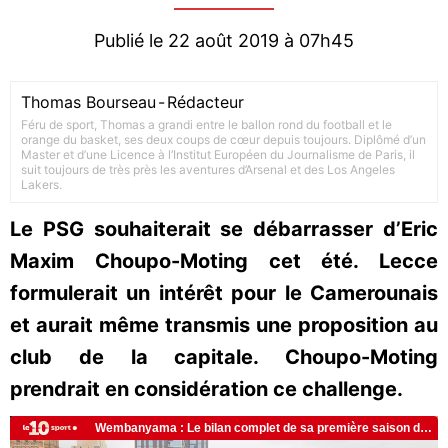
Publié le 22 août 2019 à 07h45
Thomas Bourseau
-
Rédacteur
Féru de sport, Thomas a grandi entre le ballon rond du football et le
orange du basket, ses deux coups de cœur depuis toujours. Diplômé d’un
Master et d’une Licence à l’Institut Européen du Journalisme de Paris, il
suit toujours de très près les aventures d’Arsenal et des Los Angeles
Lakers.
Le PSG souhaiterait se débarrasser d’Eric
Maxim Choupo-Moting cet été. Lecce
formulerait un intérêt pour le Camerounais
et aurait même transmis une proposition au
club de la capitale. Choupo-Moting
prendrait en considération ce challenge.