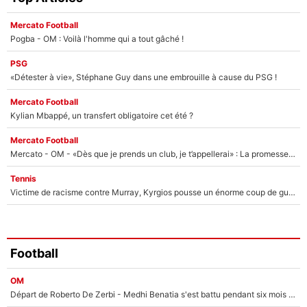
Mercato Football
Pogba - OM : Voilà l'homme qui a tout gâché !
PSG
«Détester à vie», Stéphane Guy dans une embrouille à cause du PSG !
Mercato Football
Kylian Mbappé, un transfert obligatoire cet été ?
Mercato Football
Mercato - OM - «Dès que je prends un club, je t’appellerai» : La promesse de Marcelino au moment de claquer la porte
Tennis
Victime de racisme contre Murray, Kyrgios pousse un énorme coup de gueule !
Football
OM
Départ de Roberto De Zerbi - Medhi Benatia s'est battu pendant six mois pour le retenir à l'OM, le PSG a été le naufrage de trop : «Je pars avec toi»