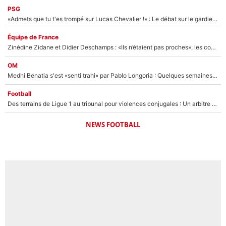
PSG
«Admets que tu t'es trompé sur Lucas Chevalier !» : Le débat sur le gardien du PSG vire au clash à l'After Foot
Équipe de France
Zinédine Zidane et Didier Deschamps : «Ils n’étaient pas proches», les confidences d’un membre de l’équipe de France 1998 sur leur relation spéciale
OM
Medhi Benatia s'est «senti trahi» par Pablo Longoria : Quelques semaines après son départ, l'ancien directeur de football de l'OM règle ses comptes
Football
Des terrains de Ligue 1 au tribunal pour violences conjugales : Un arbitre français encourt une peine de 18 mois de prison !
NEWS FOOTBALL