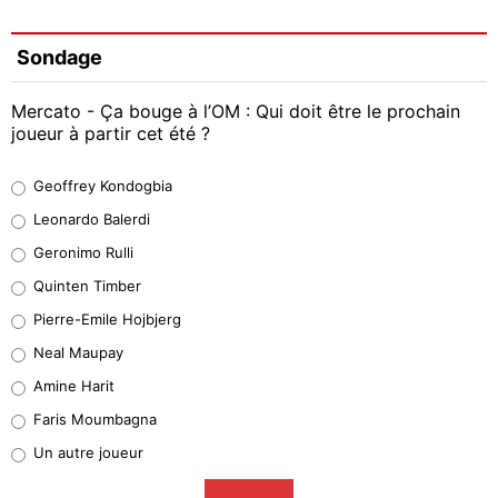
Sondage
Mercato - Ça bouge à l’OM : Qui doit être le prochain
joueur à partir cet été ?
Geoffrey Kondogbia
Geoffrey Kondogbia
38%
Leonardo Balerdi
Leonardo Balerdi
Geronimo Rulli
32%
Quinten Timber
Geronimo Rulli
Pierre-Emile Hojbjerg
5%
Neal Maupay
Quinten Timber
Amine Harit
1%
Faris Moumbagna
Pierre-Emile Hojbjerg
Un autre joueur
9%