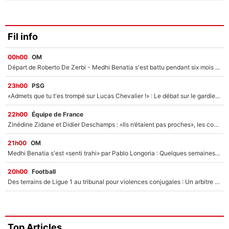
Fil info
00h00
OM
Départ de Roberto De Zerbi - Medhi Benatia s'est battu pendant six mois pour le retenir à l'OM, le PSG a été le naufrage de trop : «Je pars avec toi»
23h00
PSG
«Admets que tu t'es trompé sur Lucas Chevalier !» : Le débat sur le gardien du PSG vire au clash à l'After Foot
22h00
Équipe de France
Zinédine Zidane et Didier Deschamps : «Ils n’étaient pas proches», les confidences d’un membre de l’équipe de France 1998 sur leur relation spéciale
21h00
OM
Medhi Benatia s'est «senti trahi» par Pablo Longoria : Quelques semaines après son départ, l'ancien directeur de football de l'OM règle ses comptes
20h00
Football
Des terrains de Ligue 1 au tribunal pour violences conjugales : Un arbitre français encourt une peine de 18 mois de prison !
Top Articles