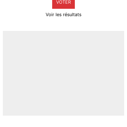
VOTER
Neal Maupay
4%
Voir les résultats
Amine Harit
3%
Faris Moumbagna
4%
Un autre joueur
5%
1618 personnes ont participé aux votes.