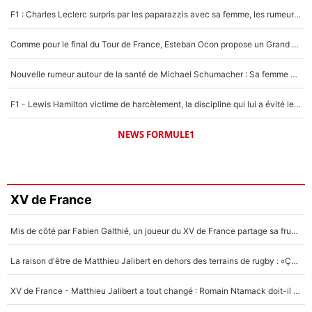
F1 : Charles Leclerc surpris par les paparazzis avec sa femme, les rumeurs étaient vraies !
Comme pour le final du Tour de France, Esteban Ocon propose un Grand Prix de Formule 1 à Paris : «Autour de l’Arc de Triomphe, ce serait génial» !
Nouvelle rumeur autour de la santé de Michael Schumacher : Sa femme Corinna sort du silence
F1 - Lewis Hamilton victime de harcèlement, la discipline qui lui a évité le pire : «J'aurais probablement mal tourné»
NEWS FORMULE1
XV de France
Mis de côté par Fabien Galthié, un joueur du XV de France partage sa frustration : «ils ne me l’ont pas dit tout de suite»
La raison d'être de Matthieu Jalibert en dehors des terrains de rugby : «Ça m'atteint autant que si tu touches à un membre de ma famille»
XV de France - Matthieu Jalibert a tout changé : Romain Ntamack doit-il s’inquiéter pour sa place à un an de la Coupe du monde ?