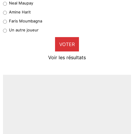
Neal Maupay
Quinten Timber
Amine Harit
1%
Faris Moumbagna
Pierre-Emile Hojbjerg
Un autre joueur
9%
VOTER
Neal Maupay
4%
Voir les résultats
Amine Harit
3%
Faris Moumbagna
5%
Un autre joueur
5%
1530 personnes ont participé aux votes.