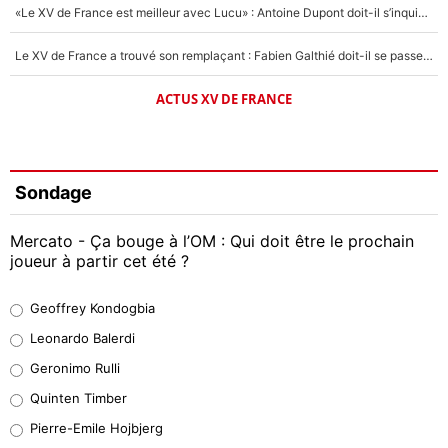
«Le XV de France est meilleur avec Lucu» : Antoine Dupont doit-il s’inquiéter pour sa place ?
Le XV de France a trouvé son remplaçant : Fabien Galthié doit-il se passer d'Antoine Dupont ?
ACTUS XV DE FRANCE
Sondage
Mercato - Ça bouge à l’OM : Qui doit être le prochain
joueur à partir cet été ?
Geoffrey Kondogbia
Geoffrey Kondogbia
38%
Leonardo Balerdi
Leonardo Balerdi
Geronimo Rulli
32%
Quinten Timber
Geronimo Rulli
Pierre-Emile Hojbjerg
5%