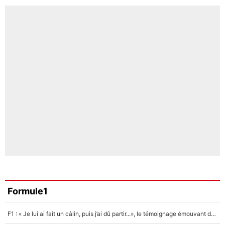
Formule1
F1 : « Je lui ai fait un câlin, puis j’ai dû partir...», le témoignage émouvant de Max Verstappen sur sa fille