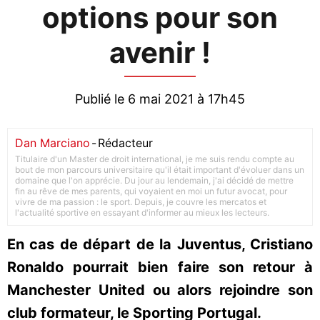
options pour son
avenir !
Publié le 6 mai 2021 à 17h45
Dan Marciano
-
Rédacteur
Titulaire d'un Master de droit international, je me suis rendu compte au
bout de mon parcours universitaire qu'il était important d'évoluer dans un
domaine que l'on apprécie. Du jour au lendemain, j'ai décidé de mettre
fin au rêve de mes parents, qui voyaient en moi un futur avocat, pour
vivre de ma passion : le sport. Depuis, je couvre les mercatos et
l'actualité sportive en essayant d'informer au mieux les lecteurs.
En cas de départ de la Juventus, Cristiano
Ronaldo pourrait bien faire son retour à
Manchester United ou alors rejoindre son
club formateur, le Sporting Portugal.