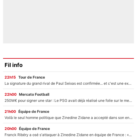
Fil info
22h15
Tour de France
La signature du grand rival de Paul Seixas est confirmée... et c'est une excellente nouvelle pour l'équipe Decathlon-CMA CGM !
22h00
Mercato Football
250M€ pour signer une star : Le PSG avait déjà réalisé une folie sur le mercato bien avant Neymar !
21h00
Équipe de France
Voilà le seul homme politique que Zinedine Zidane a accepté dans son entourage : «Je garde un très bon souvenir de lui»
20h00
Équipe de France
Franck Ribéry a osé s'attaquer à Zinedine Zidane en équipe de France : «Je n'aurais jamais fait ça»