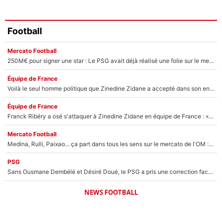
Football
Mercato Football
250M€ pour signer une star : Le PSG avait déjà réalisé une folie sur le mercato bien avant Neymar !
Équipe de France
Voilà le seul homme politique que Zinedine Zidane a accepté dans son entourage : «Je garde un très bon souvenir de lui»
Équipe de France
Franck Ribéry a osé s'attaquer à Zinedine Zidane en équipe de France : «Je n'aurais jamais fait ça»
Mercato Football
Medina, Rulli, Paixao... ça part dans tous les sens sur le mercato de l'OM : Frank McCourt va enfin récupérer l'argent qu'il attend ?
PSG
Sans Ousmane Dembélé et Désiré Doué, le PSG a pris une correction face à Majorque : Luis Enrique attend avec impatience des renforts !
NEWS FOOTBALL