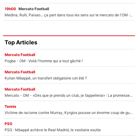
19h00
Mercato Football
Medina, Rulli, Paixao... ça part dans tous les sens sur le mercato de l'OM : Frank McCourt va enfin récupérer l'argent qu'il attend ?
Top Articles
Mercato Football
Pogba - OM : Voilà l'homme qui a tout gâché !
Mercato Football
Kylian Mbappé, un transfert obligatoire cet été ?
Mercato Football
Mercato - OM - «Dès que je prends un club, je t’appellerai» : La promesse de Marcelino au moment de claquer la porte
Tennis
Victime de racisme contre Murray, Kyrgios pousse un énorme coup de gueule !
PSG
PSG : Mbappé achève le Real Madrid, le vestiaire exulte