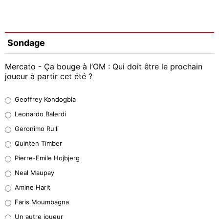
Sondage
Mercato - Ça bouge à l’OM : Qui doit être le prochain
joueur à partir cet été ?
Geoffrey Kondogbia
Geoffrey Kondogbia
38%
Leonardo Balerdi
Leonardo Balerdi
Geronimo Rulli
32%
Quinten Timber
Geronimo Rulli
Pierre-Emile Hojbjerg
5%
Neal Maupay
Quinten Timber
Amine Harit
1%
Faris Moumbagna
Pierre-Emile Hojbjerg
Un autre joueur