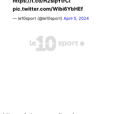
https://t.co/H2sIpYtrCi
pic.twitter.com/Wibi6YbHEf
— le10sport (@le10sport)
April 5, 2024