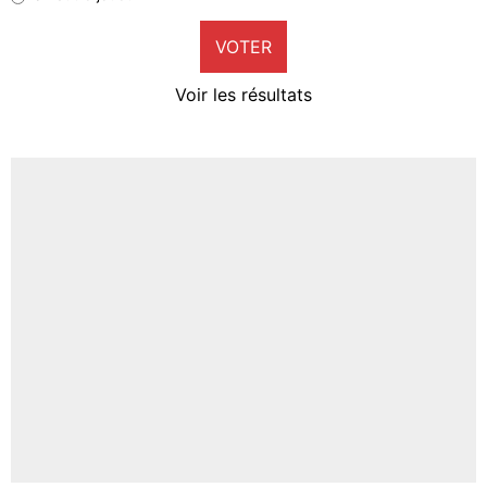
9%
VOTER
Neal Maupay
4%
Voir les résultats
Amine Harit
3%
Faris Moumbagna
5%
Un autre joueur
5%
1529 personnes ont participé aux votes.