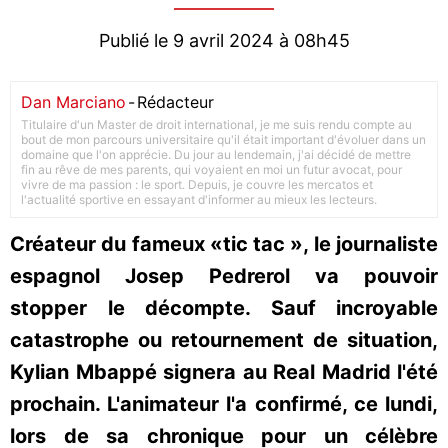
Publié le 9 avril 2024 à 08h45
Dan Marciano
-
Rédacteur
Titulaire d'un Master de droit international, je me suis rendu compte au
bout de mon parcours universitaire qu'il était important d'évoluer dans un
domaine que l'on apprécie. Du jour au lendemain, j'ai décidé de mettre
fin au rêve de mes parents, qui voyaient en moi un futur avocat, pour
vivre de ma passion : le sport. Depuis, je couvre les mercatos et
l'actualité sportive en essayant d'informer au mieux les lecteurs.
Créateur du fameux «tic tac », le journaliste
espagnol Josep Pedrerol va pouvoir
stopper le décompte. Sauf incroyable
catastrophe ou retournement de situation,
Kylian Mbappé signera au Real Madrid l'été
prochain. L'animateur l'a confirmé, ce lundi,
lors de sa chronique pour un célèbre