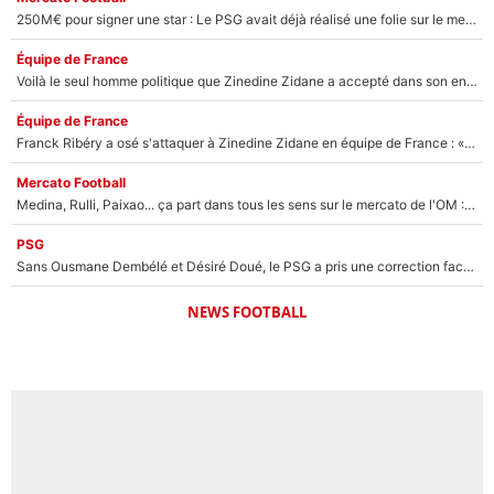
250M€ pour signer une star : Le PSG avait déjà réalisé une folie sur le mercato bien avant Neymar !
Équipe de France
Voilà le seul homme politique que Zinedine Zidane a accepté dans son entourage : «Je garde un très bon souvenir de lui»
Équipe de France
Franck Ribéry a osé s'attaquer à Zinedine Zidane en équipe de France : «Je n'aurais jamais fait ça»
Mercato Football
Medina, Rulli, Paixao... ça part dans tous les sens sur le mercato de l'OM : Frank McCourt va enfin récupérer l'argent qu'il attend ?
PSG
Sans Ousmane Dembélé et Désiré Doué, le PSG a pris une correction face à Majorque : Luis Enrique attend avec impatience des renforts !
NEWS FOOTBALL