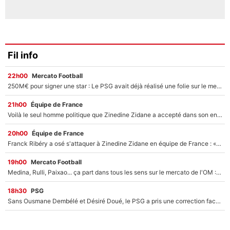
Fil info
22h00
Mercato Football
250M€ pour signer une star : Le PSG avait déjà réalisé une folie sur le mercato bien avant Neymar !
21h00
Équipe de France
Voilà le seul homme politique que Zinedine Zidane a accepté dans son entourage : «Je garde un très bon souvenir de lui»
20h00
Équipe de France
Franck Ribéry a osé s'attaquer à Zinedine Zidane en équipe de France : «Je n'aurais jamais fait ça»
19h00
Mercato Football
Medina, Rulli, Paixao... ça part dans tous les sens sur le mercato de l'OM : Frank McCourt va enfin récupérer l'argent qu'il attend ?
18h30
PSG
Sans Ousmane Dembélé et Désiré Doué, le PSG a pris une correction face à Majorque : Luis Enrique attend avec impatience des renforts !