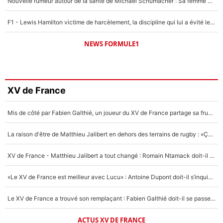
Nouvelle rumeur autour de la santé de Michael Schumacher : Sa femme Corinna sort du silence
F1 - Lewis Hamilton victime de harcèlement, la discipline qui lui a évité le pire : «J'aurais probablement mal tourné»
NEWS FORMULE1
XV de France
Mis de côté par Fabien Galthié, un joueur du XV de France partage sa frustration : «ils ne me l’ont pas dit tout de suite»
La raison d'être de Matthieu Jalibert en dehors des terrains de rugby : «Ça m'atteint autant que si tu touches à un membre de ma famille»
XV de France - Matthieu Jalibert a tout changé : Romain Ntamack doit-il s’inquiéter pour sa place à un an de la Coupe du monde ?
«Le XV de France est meilleur avec Lucu» : Antoine Dupont doit-il s’inquiéter pour sa place ?
Le XV de France a trouvé son remplaçant : Fabien Galthié doit-il se passer d'Antoine Dupont ?
ACTUS XV DE FRANCE