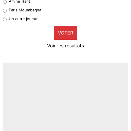
Amine Harit
1%
Faris Moumbagna
Pierre-Emile Hojbjerg
Un autre joueur
9%
VOTER
Neal Maupay
4%
Voir les résultats
Amine Harit
3%
Faris Moumbagna
4%
Un autre joueur
5%
1664 personnes ont participé aux votes.