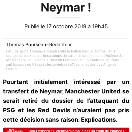
Neymar !
Publié le 17 octobre 2019 à 19h45
Thomas Bourseau
-
Rédacteur
Féru de sport, Thomas a grandi entre le ballon rond du football et le
orange du basket, ses deux coups de cœur depuis toujours. Diplômé d’un
Master et d’une Licence à l’Institut Européen du Journalisme de Paris, il
suit toujours de très près les aventures d’Arsenal et des Los Angeles
Lakers.
Pourtant initialement intéressé par un
transfert de Neymar, Manchester United se
serait retiré du dossier de l’attaquant du
PSG et les Red Devils n’auraient pas pris
cette décision sans raison. Explications.