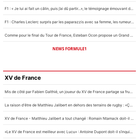
F1 : « Je lui ai fait un câlin, puis j’ai dû partir...», le témoignage émouvant de Max Verstappen sur sa fille
F1 : Charles Leclerc surpris par les paparazzis avec sa femme, les rumeurs étaient vraies !
Comme pour le final du Tour de France, Esteban Ocon propose un Grand Prix de Formule 1 à Paris : «Autour de l’Arc de Triomphe, ce serait génial» !
NEWS FORMULE1
XV de France
Mis de côté par Fabien Galthié, un joueur du XV de France partage sa frustration : «ils ne me l’ont pas dit tout de suite»
La raison d'être de Matthieu Jalibert en dehors des terrains de rugby : «Ça m'atteint autant que si tu touches à un membre de ma famille»
XV de France - Matthieu Jalibert a tout changé : Romain Ntamack doit-il s’inquiéter pour sa place à un an de la Coupe du monde ?
«Le XV de France est meilleur avec Lucu» : Antoine Dupont doit-il s’inquiéter pour sa place ?