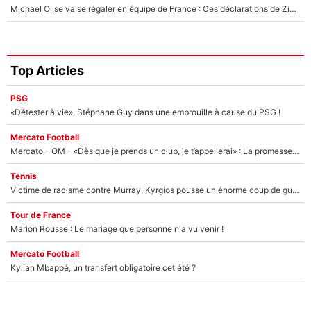
Michael Olise va se régaler en équipe de France : Ces déclarations de Zinedine Zidane qui prouvent qu'il va tout miser sur la star du Bayern Munich !
Top Articles
PSG
«Détester à vie», Stéphane Guy dans une embrouille à cause du PSG !
Mercato Football
Mercato - OM - «Dès que je prends un club, je t’appellerai» : La promesse de Marcelino au moment de claquer la porte
Tennis
Victime de racisme contre Murray, Kyrgios pousse un énorme coup de gueule !
Tour de France
Marion Rousse : Le mariage que personne n'a vu venir !
Mercato Football
Kylian Mbappé, un transfert obligatoire cet été ?