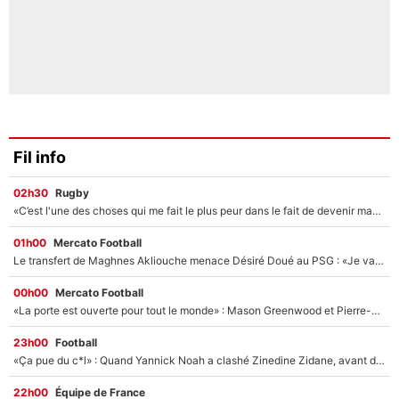
Fil info
02h30
Rugby
«C’est l'une des choses qui me fait le plus peur dans le fait de devenir maman» : En couple avec Antoine Dupont, Iris Mittenaere s'inquiète déjà pour ses futurs enfants !
01h00
Mercato Football
Le transfert de Maghnes Akliouche menace Désiré Doué au PSG : «Je valide à 200%»
00h00
Mercato Football
«La porte est ouverte pour tout le monde» : Mason Greenwood et Pierre-Emerick Aubameyang ont quitté l'OM, Amine Gouiri balance sur la suite du mercato et sur la réaction du vestiaire !
23h00
Football
«Ça pue du c*l» : Quand Yannick Noah a clashé Zinedine Zidane, avant de se faire recadrer par le nouveau sélectionneur de l'équipe de France !
22h00
Équipe de France