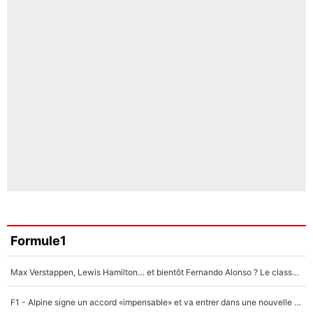
Formule1
Max Verstappen, Lewis Hamilton… et bientôt Fernando Alonso ? Le classement des pilotes les mieux payés en Formule 1 risque de changer !
F1 - Alpine signe un accord «impensable» et va entrer dans une nouvelle dimension : Grande nouvelle pour Pierre Gasly !