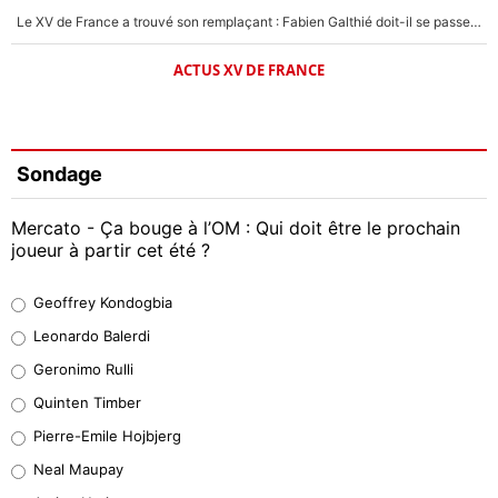
Le XV de France a trouvé son remplaçant : Fabien Galthié doit-il se passer d'Antoine Dupont ?
ACTUS XV DE FRANCE
Sondage
Mercato - Ça bouge à l’OM : Qui doit être le prochain
joueur à partir cet été ?
Geoffrey Kondogbia
Geoffrey Kondogbia
38%
Leonardo Balerdi
Leonardo Balerdi
Geronimo Rulli
32%
Quinten Timber
Geronimo Rulli
Pierre-Emile Hojbjerg
5%
Neal Maupay
Quinten Timber