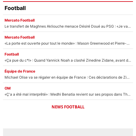
Football
Mercato Football
Le transfert de Maghnes Akliouche menace Désiré Doué au PSG : «Je valide à 200%»
Mercato Football
«La porte est ouverte pour tout le monde» : Mason Greenwood et Pierre-Emerick Aubameyang ont quitté l'OM, Amine Gouiri balance sur la suite du mercato et sur la réaction du vestiaire !
Football
«Ça pue du c*l» : Quand Yannick Noah a clashé Zinedine Zidane, avant de se faire recadrer par le nouveau sélectionneur de l'équipe de France !
Équipe de France
Michael Olise va se régaler en équipe de France : Ces déclarations de Zinedine Zidane qui prouvent qu'il va tout miser sur la star du Bayern Munich !
OM
«Ç'a a été mal interprêté» : Medhi Benatia revient sur ses propos dans The Bridge et précise ses conditions pour rejoindre le PSG !
NEWS FOOTBALL