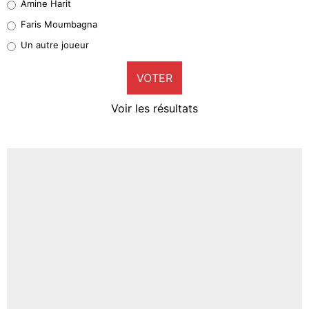
Amine Harit
1%
Faris Moumbagna
Pierre-Emile Hojbjerg
Un autre joueur
9%
VOTER
Neal Maupay
4%
Voir les résultats
Amine Harit
3%
Faris Moumbagna
5%
Un autre joueur
5%
1547 personnes ont participé aux votes.