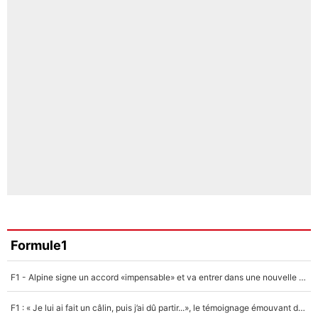
Formule1
F1 - Alpine signe un accord «impensable» et va entrer dans une nouvelle dimension : Grande nouvelle pour Pierre Gasly !
F1 : « Je lui ai fait un câlin, puis j’ai dû partir...», le témoignage émouvant de Max Verstappen sur sa fille