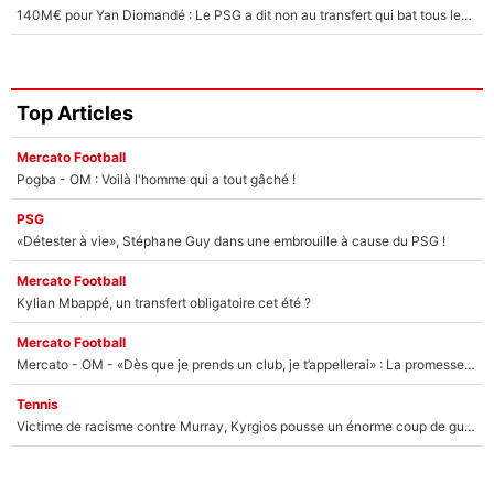
140M€ pour Yan Diomandé : Le PSG a dit non au transfert qui bat tous les records sur le mercato
Top Articles
Mercato Football
Pogba - OM : Voilà l'homme qui a tout gâché !
PSG
«Détester à vie», Stéphane Guy dans une embrouille à cause du PSG !
Mercato Football
Kylian Mbappé, un transfert obligatoire cet été ?
Mercato Football
Mercato - OM - «Dès que je prends un club, je t’appellerai» : La promesse de Marcelino au moment de claquer la porte
Tennis
Victime de racisme contre Murray, Kyrgios pousse un énorme coup de gueule !