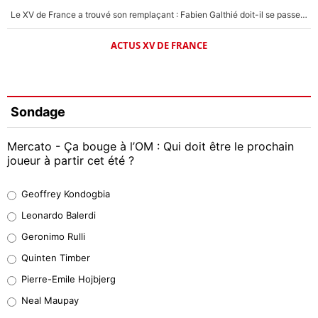
Le XV de France a trouvé son remplaçant : Fabien Galthié doit-il se passer d'Antoine Dupont ?
ACTUS XV DE FRANCE
Sondage
Mercato - Ça bouge à l’OM : Qui doit être le prochain
joueur à partir cet été ?
Geoffrey Kondogbia
Geoffrey Kondogbia
38%
Leonardo Balerdi
Leonardo Balerdi
Geronimo Rulli
32%
Quinten Timber
Geronimo Rulli
Pierre-Emile Hojbjerg
5%
Neal Maupay
Quinten Timber