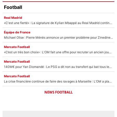
Football
Real Madrid
«C'est une fierté» : La signature de Kylian Mbappé au Real Madrid continue de régaler l'Espagne
Équipe de France
Michael Olise : Pierre Ménès annonce un premier problème pour Zinedine Zidane en équipe de France
Mercato Football
«C’est un très bon choix» : L'OM fait une offre pour recruter un ancien joueur du PSG... et c'est validé dans l'After Foot !
Mercato Football
140M€ pour Yan Diomandé : Le PSG a dit non au transfert qui bat tous les records sur le mercato
Mercato Football
La crise financière continue de faire des ravages à Marseille : L’OM a placé 12 joueurs sur le marché des transferts… et ça pourrait lui rapporter près de 100M€ !
NEWS FOOTBALL