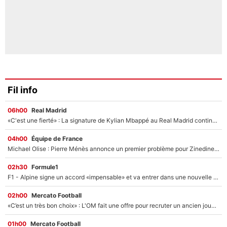
Fil info
06h00
Real Madrid
«C'est une fierté» : La signature de Kylian Mbappé au Real Madrid continue de régaler l'Espagne
04h00
Équipe de France
Michael Olise : Pierre Ménès annonce un premier problème pour Zinedine Zidane en équipe de France
02h30
Formule1
F1 - Alpine signe un accord «impensable» et va entrer dans une nouvelle dimension : Grande nouvelle pour Pierre Gasly !
02h00
Mercato Football
«C’est un très bon choix» : L'OM fait une offre pour recruter un ancien joueur du PSG... et c'est validé dans l'After Foot !
01h00
Mercato Football