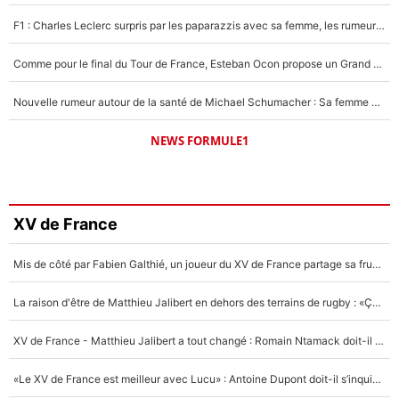
F1 : Charles Leclerc surpris par les paparazzis avec sa femme, les rumeurs étaient vraies !
Comme pour le final du Tour de France, Esteban Ocon propose un Grand Prix de Formule 1 à Paris : «Autour de l’Arc de Triomphe, ce serait génial» !
Nouvelle rumeur autour de la santé de Michael Schumacher : Sa femme Corinna sort du silence
NEWS FORMULE1
XV de France
Mis de côté par Fabien Galthié, un joueur du XV de France partage sa frustration : «ils ne me l’ont pas dit tout de suite»
La raison d'être de Matthieu Jalibert en dehors des terrains de rugby : «Ça m'atteint autant que si tu touches à un membre de ma famille»
XV de France - Matthieu Jalibert a tout changé : Romain Ntamack doit-il s’inquiéter pour sa place à un an de la Coupe du monde ?
«Le XV de France est meilleur avec Lucu» : Antoine Dupont doit-il s’inquiéter pour sa place ?