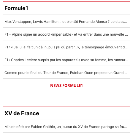
Formule1
Max Verstappen, Lewis Hamilton… et bientôt Fernando Alonso ? Le classement des pilotes les mieux payés en Formule 1 risque de changer !
F1 - Alpine signe un accord «impensable» et va entrer dans une nouvelle dimension : Grande nouvelle pour Pierre Gasly !
F1 : « Je lui ai fait un câlin, puis j’ai dû partir...», le témoignage émouvant de Max Verstappen sur sa fille
F1 : Charles Leclerc surpris par les paparazzis avec sa femme, les rumeurs étaient vraies !
Comme pour le final du Tour de France, Esteban Ocon propose un Grand Prix de Formule 1 à Paris : «Autour de l’Arc de Triomphe, ce serait génial» !
NEWS FORMULE1
XV de France
Mis de côté par Fabien Galthié, un joueur du XV de France partage sa frustration : «ils ne me l’ont pas dit tout de suite»