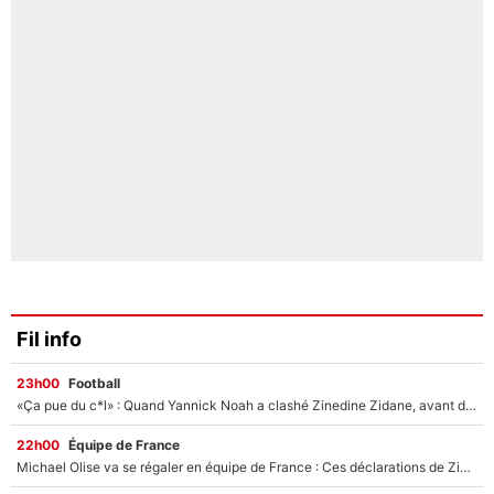
Fil info
23h00
Football
«Ça pue du c*l» : Quand Yannick Noah a clashé Zinedine Zidane, avant de se faire recadrer par le nouveau sélectionneur de l'équipe de France !
22h00
Équipe de France
Michael Olise va se régaler en équipe de France : Ces déclarations de Zinedine Zidane qui prouvent qu'il va tout miser sur la star du Bayern Munich !