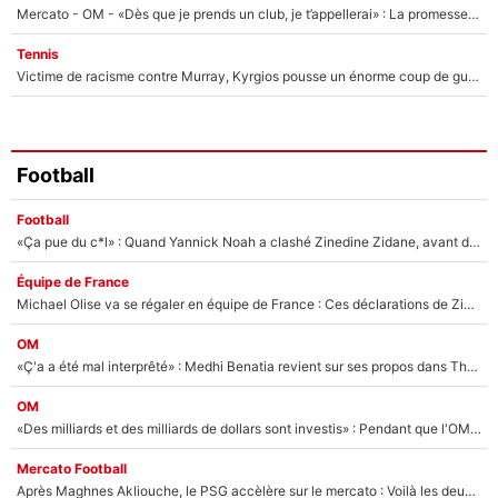
Mercato - OM - «Dès que je prends un club, je t’appellerai» : La promesse de Marcelino au moment de claquer la porte
Tennis
Victime de racisme contre Murray, Kyrgios pousse un énorme coup de gueule !
Football
Football
«Ça pue du c*l» : Quand Yannick Noah a clashé Zinedine Zidane, avant de se faire recadrer par le nouveau sélectionneur de l'équipe de France !
Équipe de France
Michael Olise va se régaler en équipe de France : Ces déclarations de Zinedine Zidane qui prouvent qu'il va tout miser sur la star du Bayern Munich !
OM
«Ç'a a été mal interprêté» : Medhi Benatia revient sur ses propos dans The Bridge et précise ses conditions pour rejoindre le PSG !
OM
«Des milliards et des milliards de dollars sont investis» : Pendant que l'OM est en pleine crise financière, Frank McCourt lance un nouveau projet à 260M€ !
Mercato Football
Après Maghnes Akliouche, le PSG accèlère sur le mercato : Voilà les deux nouvelles recrues qui vont signer la semaine prochaine ?