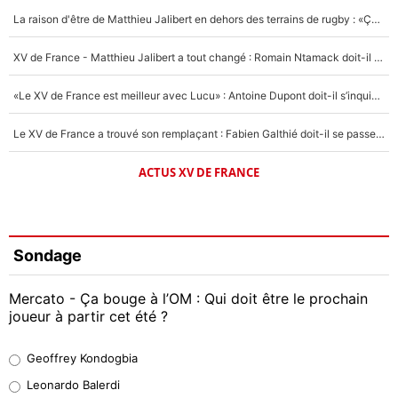
La raison d'être de Matthieu Jalibert en dehors des terrains de rugby : «Ça m'atteint autant que si tu touches à un membre de ma famille»
XV de France - Matthieu Jalibert a tout changé : Romain Ntamack doit-il s’inquiéter pour sa place à un an de la Coupe du monde ?
«Le XV de France est meilleur avec Lucu» : Antoine Dupont doit-il s’inquiéter pour sa place ?
Le XV de France a trouvé son remplaçant : Fabien Galthié doit-il se passer d'Antoine Dupont ?
ACTUS XV DE FRANCE
Sondage
Mercato - Ça bouge à l’OM : Qui doit être le prochain
joueur à partir cet été ?
Geoffrey Kondogbia
Geoffrey Kondogbia
38%
Leonardo Balerdi