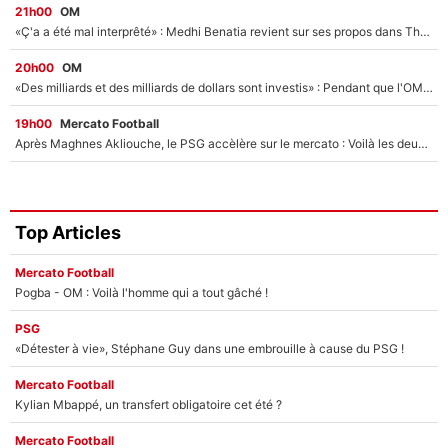
21h00
OM
«Ç'a a été mal interprêté» : Medhi Benatia revient sur ses propos dans The Bridge et précise ses conditions pour rejoindre le PSG !
20h00
OM
«Des milliards et des milliards de dollars sont investis» : Pendant que l'OM est en pleine crise financière, Frank McCourt lance un nouveau projet à 260M€ !
19h00
Mercato Football
Après Maghnes Akliouche, le PSG accèlère sur le mercato : Voilà les deux nouvelles recrues qui vont signer la semaine prochaine ?
Top Articles
Mercato Football
Pogba - OM : Voilà l'homme qui a tout gâché !
PSG
«Détester à vie», Stéphane Guy dans une embrouille à cause du PSG !
Mercato Football
Kylian Mbappé, un transfert obligatoire cet été ?
Mercato Football