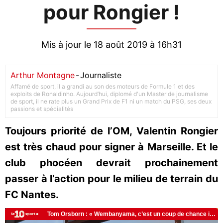
pour Rongier !
Mis à jour le 18 août 2019 à 16h31
Arthur Montagne
-
Journaliste
Affamé de sport, il a grandi au son des moteurs de Formule 1 et des
exploits de Ronaldinho. Aujourd’hui, diplomé d'un Master de journalisme
de sport, il ne rate plus un Grand Prix de F1 ni un match du PSG, ses deux
passions et spécialités
Toujours priorité de l’OM, Valentin Rongier
est très chaud pour signer à Marseille. Et le
club phocéen devrait prochainement
passer à l’action pour le milieu de terrain du
FC Nantes.