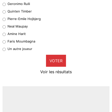
Leonardo Balerdi
Geronimo Rulli
32%
Quinten Timber
Geronimo Rulli
Pierre-Emile Hojbjerg
5%
Neal Maupay
Quinten Timber
Amine Harit
1%
Faris Moumbagna
Pierre-Emile Hojbjerg
Un autre joueur
9%
VOTER
Neal Maupay
4%
Voir les résultats
Amine Harit
3%
Faris Moumbagna
4%
Un autre joueur