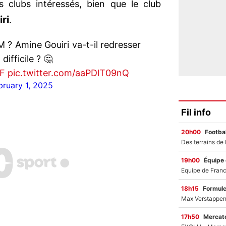
s clubs intéressés, bien que le club
ri
.
 ? Amine Gouiri va-t-il redresser
difficile ? 🤔
dF
pic.twitter.com/aaPDlT09nQ
bruary 1, 2025
Fil info
20h00
Footbal
19h00
Équipe
18h15
Formul
17h50
Mercato