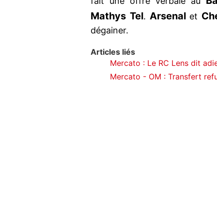
Ba
fait une offre verbale au
Mathys Tel
Arsenal
Ch
.
et
dégainer.
Articles liés
Mercato : Le RC Lens dit adie
Mercato - OM : Transfert refu