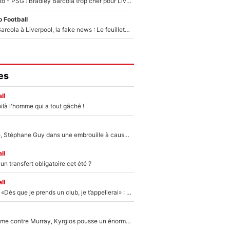
EXCLU - Mercato - PSG : Bradley Barcola trop cher pour Liverpool
 Football
PSG - Bradley Barcola à Liverpool, la fake news : Le feuilleton continue !
es
ll
ilà l'homme qui a tout gâché !
«Détester à vie», Stéphane Guy dans une embrouille à cause du PSG !
ll
n transfert obligatoire cet été ?
ll
Mercato - OM - «Dès que je prends un club, je t’appellerai» : La promesse de Marcelino au moment de claquer la porte
Victime de racisme contre Murray, Kyrgios pousse un énorme coup de gueule !