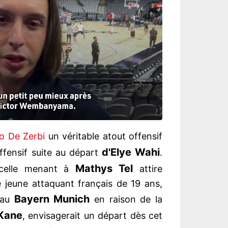
o De Zerbi
un véritable atout offensif
d'Elye Wahi
ffensif suite au départ
.
Mathys Tel
, celle menant à
attire
Le jeune attaquant français de 19 ans,
Bayern Munich
 au
en raison de la
 Kane
, envisagerait un départ dès cet