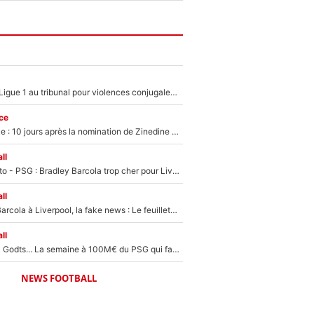
Des terrains de Ligue 1 au tribunal pour violences conjugales : Un arbitre français encourt une peine de 18 mois de prison !
ce
Equipe de France : 10 jours après la nomination de Zinedine Zidane, c'est au tour de son fils de prendre un nouveau départ !
ll
EXCLU - Mercato - PSG : Bradley Barcola trop cher pour Liverpool
ll
PSG - Bradley Barcola à Liverpool, la fake news : Le feuilleton continue !
ll
Akliouche, Mika Godts... La semaine à 100M€ du PSG qui fait basculer le mercato du PSG !
NEWS FOOTBALL