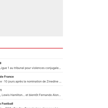
l
Des terrains de Ligue 1 au tribunal pour violences conjugales : Un arbitre français encourt une peine de 18 mois de prison !
 de France
Equipe de France : 10 jours après la nomination de Zinedine Zidane, c'est au tour de son fils de prendre un nouveau départ !
e1
Max Verstappen, Lewis Hamilton… et bientôt Fernando Alonso ? Le classement des pilotes les mieux payés en Formule 1 risque de changer !
 Football