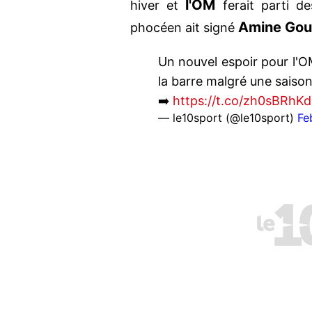
l'OM
hiver et
ferait parti de
Amine Goui
phocéen ait signé
Un nouvel espoir pour l'OM
la barre malgré une saison 
➡️
https://t.co/zh0sBRhK
— le10sport (@le10sport)
Fe