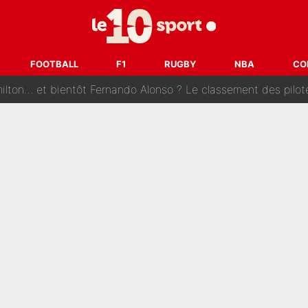
tribunal pour violences conjugales : Un arbitre français encou
après la nomination de Zinedine Zidane, c'est au tour de son fi
FOOTBALL
F1
RUGBY
NBA
CO
 et bientôt Fernando Alonso ? Le classement des pilotes les mieux p
dley Barcola trop cher pour Liverpool
rpool, la fake news : Le feuilleton continue !