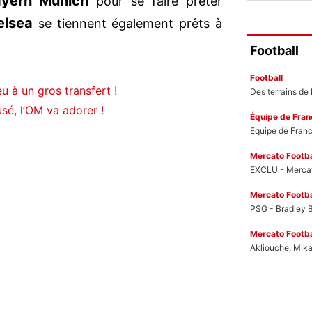
yern Munich
pour se faire prêter
elsea
se tiennent également prêts à
Football
Football
u à un gros transfert !
sé, l’OM va adorer !
Équipe de Fran
Mercato Footba
Mercato Footba
Mercato Footba