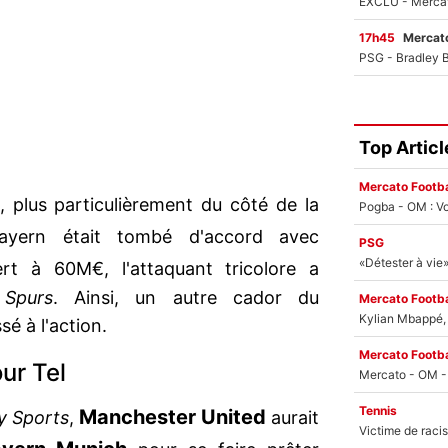
17h45
Mercato
Top Articl
Mercato Footba
, plus particulièrement du côté de la
Pogba - OM : Vo
ayern était tombé d'accord avec
PSG
t à 60M€, l'attaquant tricolore a
s
Spurs
. Ainsi, un autre cador du
Mercato Footba
Kylian Mbappé, u
é à l'action.
Mercato Footba
our Tel
Tennis
Manchester United
y Sports
,
aurait