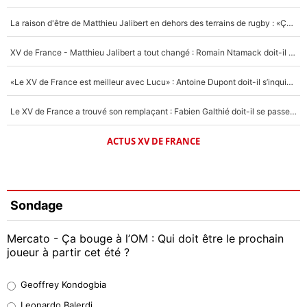
La raison d'être de Matthieu Jalibert en dehors des terrains de rugby : «Ça m'atteint autant que si tu touches à un membre de ma famille»
XV de France - Matthieu Jalibert a tout changé : Romain Ntamack doit-il s’inquiéter pour sa place à un an de la Coupe du monde ?
«Le XV de France est meilleur avec Lucu» : Antoine Dupont doit-il s’inquiéter pour sa place ?
Le XV de France a trouvé son remplaçant : Fabien Galthié doit-il se passer d'Antoine Dupont ?
ACTUS XV DE FRANCE
Sondage
Mercato - Ça bouge à l’OM : Qui doit être le prochain
joueur à partir cet été ?
Geoffrey Kondogbia
Geoffrey Kondogbia
38%
Leonardo Balerdi