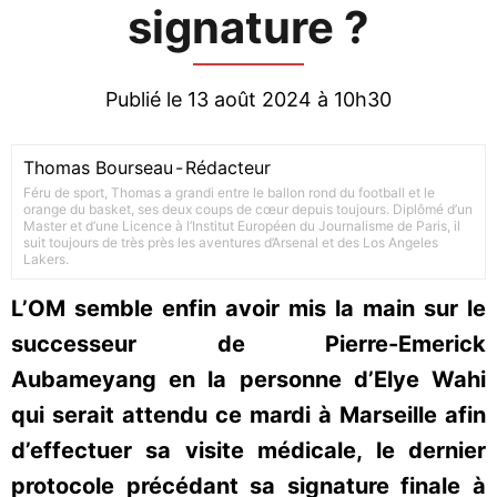
signature ?
Publié le 13 août 2024 à 10h30
Thomas Bourseau
-
Rédacteur
Féru de sport, Thomas a grandi entre le ballon rond du football et le
orange du basket, ses deux coups de cœur depuis toujours. Diplômé d’un
Master et d’une Licence à l’Institut Européen du Journalisme de Paris, il
suit toujours de très près les aventures d’Arsenal et des Los Angeles
Lakers.
L’OM semble enfin avoir mis la main sur le
successeur de Pierre-Emerick
Aubameyang en la personne d’Elye Wahi
qui serait attendu ce mardi à Marseille afin
d’effectuer sa visite médicale, le dernier
protocole précédant sa signature finale à