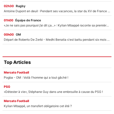
02h30
Rugby
Antoine Dupont en deuil : Pendant ses vacances, la star du XV de France a perdu sa grand-mère
01h00
Équipe de France
«Je ne sais pas pourquoi j’ai dit ça...» : Kylian Mbappé raconte sa première rencontre avec Zinédine Zidane (et c’est très drôle)
00h00
OM
Départ de Roberto De Zerbi - Medhi Benatia s'est battu pendant six mois pour le retenir à l'OM, le PSG a été le naufrage de trop : «Je pars avec toi»
Top Articles
Mercato Football
Pogba - OM : Voilà l'homme qui a tout gâché !
PSG
«Détester à vie», Stéphane Guy dans une embrouille à cause du PSG !
Mercato Football
Kylian Mbappé, un transfert obligatoire cet été ?