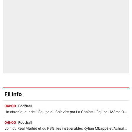
Fil info
06h00
Football
Un chroniqueur de L’Équipe du Soir viré par La Chaîne L’Équipe : Même Olivier Ménard n’avait pas pu empêcher son départ, «je l’ai appris sur Twitter, je l’ai vécu assez mal»
04h00
Football
Loin du Real Madrid et du PSG, les inséparables Kylian Mbappé et Achraf Hakimi changent d'équipe le temps d'une journée !