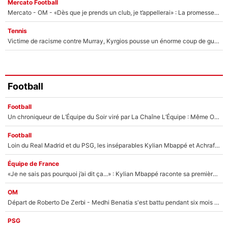
Mercato Football
Mercato - OM - «Dès que je prends un club, je t’appellerai» : La promesse de Marcelino au moment de claquer la porte
Tennis
Victime de racisme contre Murray, Kyrgios pousse un énorme coup de gueule !
Football
Football
Un chroniqueur de L’Équipe du Soir viré par La Chaîne L’Équipe : Même Olivier Ménard n’avait pas pu empêcher son départ, «je l’ai appris sur Twitter, je l’ai vécu assez mal»
Football
Loin du Real Madrid et du PSG, les inséparables Kylian Mbappé et Achraf Hakimi changent d'équipe le temps d'une journée !
Équipe de France
«Je ne sais pas pourquoi j’ai dit ça...» : Kylian Mbappé raconte sa première rencontre avec Zinédine Zidane (et c’est très drôle)
OM
Départ de Roberto De Zerbi - Medhi Benatia s'est battu pendant six mois pour le retenir à l'OM, le PSG a été le naufrage de trop : «Je pars avec toi»
PSG