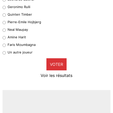
Leonardo Balerdi
Geronimo Rulli
32%
Quinten Timber
Geronimo Rulli
Pierre-Emile Hojbjerg
5%
Neal Maupay
Quinten Timber
Amine Harit
1%
Faris Moumbagna
Pierre-Emile Hojbjerg
Un autre joueur
9%
VOTER
Neal Maupay
4%
Voir les résultats
Amine Harit
3%
Faris Moumbagna
4%
Un autre joueur