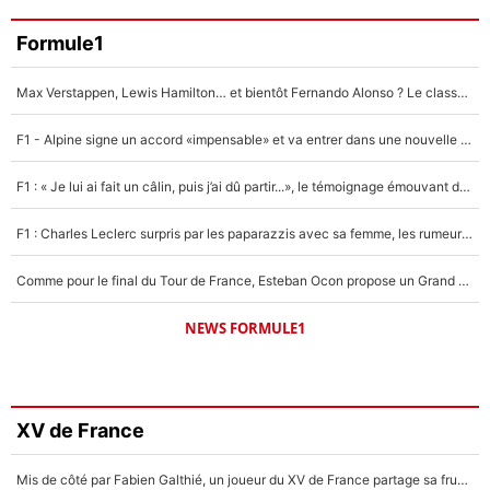
Formule1
Max Verstappen, Lewis Hamilton… et bientôt Fernando Alonso ? Le classement des pilotes les mieux payés en Formule 1 risque de changer !
F1 - Alpine signe un accord «impensable» et va entrer dans une nouvelle dimension : Grande nouvelle pour Pierre Gasly !
F1 : « Je lui ai fait un câlin, puis j’ai dû partir...», le témoignage émouvant de Max Verstappen sur sa fille
F1 : Charles Leclerc surpris par les paparazzis avec sa femme, les rumeurs étaient vraies !
Comme pour le final du Tour de France, Esteban Ocon propose un Grand Prix de Formule 1 à Paris : «Autour de l’Arc de Triomphe, ce serait génial» !
NEWS FORMULE1
XV de France
Mis de côté par Fabien Galthié, un joueur du XV de France partage sa frustration : «ils ne me l’ont pas dit tout de suite»