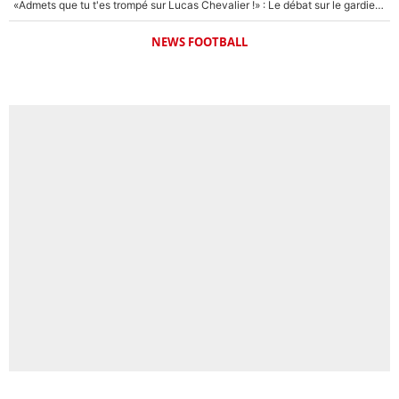
«Admets que tu t'es trompé sur Lucas Chevalier !» : Le débat sur le gardien du PSG vire au clash à l'After Foot
NEWS FOOTBALL