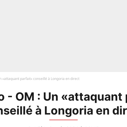
 «attaquant parfait» conseillé à Longoria en direct
 - OM : Un «attaquant 
seillé à Longoria en di