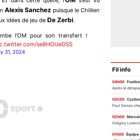
OM
 Et dans cette quête, l’
s’est vu
Alexis Sanchez
in
puisque le Chiilien
De Zerbi
ux idées de jeu de
.
ombe l’OM pour son transfert !
ic.twitter.com/se8HOUeDSS
ly 31, 2024
Fil info
04h00
Footbal
02h30
Cyclis
02h00
Mercat
01h00
Équipe