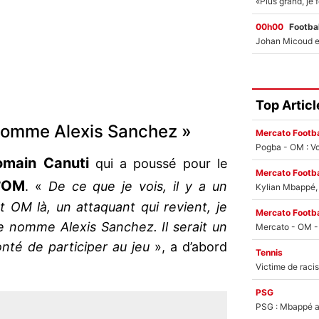
00h00
Footbal
Top Articl
 nomme Alexis Sanchez »
Mercato Footba
Pogba - OM : Vo
omain Canuti
qui a poussé pour le
Mercato Footba
OM
’
. «
De ce que je vois, il y a un
Kylian Mbappé, u
t OM là, un attaquant qui revient, je
Mercato Footba
se nomme Alexis Sanchez. Il serait un
onté de participer au jeu
», a d’abord
Tennis
PSG
PSG : Mbappé ac