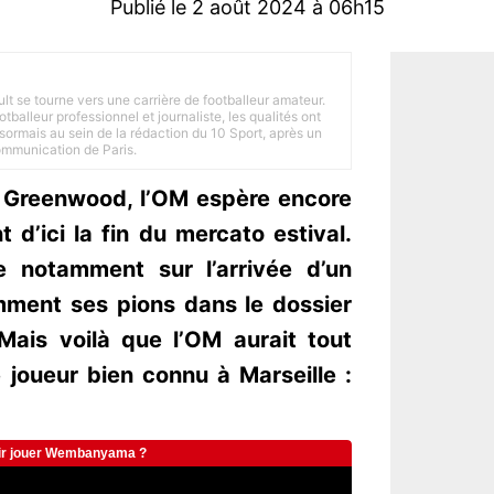
Publié le 2 août 2024 à 06h15
ult se tourne vers une carrière de footballeur amateur.
balleur professionnel et journaliste, les qualités ont
ésormais au sein de la rédaction du 10 Sport, après un
Communication de Paris.
n Greenwood, l’OM espère encore
 d’ici la fin du mercato estival.
e notamment sur l’arrivée d’un
ment ses pions dans le dossier
Mais voilà que l’OM aurait tout
e joueur bien connu à Marseille :