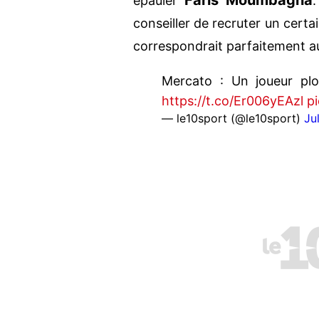
Faris Moumbagna
épauler
.
conseiller de recruter un certa
correspondrait parfaitement a
Mercato : Un joueur pl
https://t.co/Er006yEAzl
p
— le10sport (@le10sport)
Ju