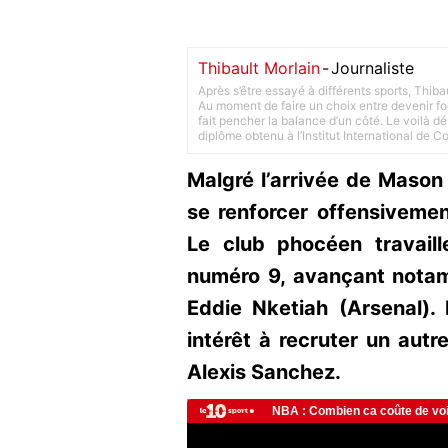
Thibault Morlain
-
Journaliste
Après s’être essayé à différents sports, Thiba
Au moment de faire un choix entre devenir foot
fait pencher la balance d’un côté. Le voilà d
diplôme obtenu à l’Institut International de 
Malgré l’arrivée de Maso
se renforcer offensivement
Le club phocéen travaill
numéro 9, avançant notam
Eddie Nketiah (Arsenal). 
intérêt à recruter un autr
Alexis Sanchez.