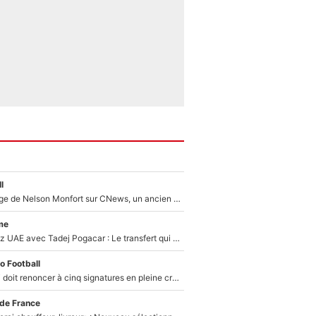
l
Après le dérapage de Nelson Monfort sur CNews, un ancien journaliste de France Télévisions relance la polémique sur les incendies en Gironde
me
Paul Seixas chez UAE avec Tadej Pogacar : Le transfert qui effraie le peloton, «c’est la pire des choses qui puisse arriver»
o Football
Grégory Lorenzi doit renoncer à cinq signatures en pleine crise financière : L’IA propose sept noms à l’OM pour un mercato réussi... à seulement 5M€ !
 de France