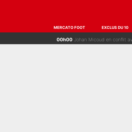
04h00
Après le dérapage de Nelson Mon
02h30
Paul Seixas chez UAE avec Ta
MERCATO FOOT
EXCLUS DU 10
02h00
Grégory Lorenzi doit renoncer à ci
01h00
«Plus grand, je ferai chauffeur-liv
00h00
Johan Micoud en conflit avec un