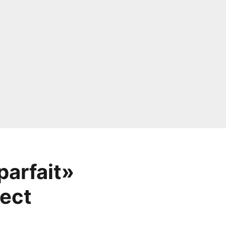
parfait»
rect