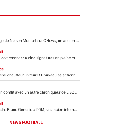
Après le dérapage de Nelson Monfort sur CNews, un ancien journaliste de France Télévisions relance la polémique sur les incendies en Gironde
ll
Grégory Lorenzi doit renoncer à cinq signatures en pleine crise financière : L’IA propose sept noms à l’OM pour un mercato réussi... à seulement 5M€ !
ce
«Plus grand, je ferai chauffeur-livreur» : Nouveau sélectionneur des Bleus, Zinédine Zidane s’était imaginé un avenir très différent lorsqu'il était enfant
Johan Micoud en conflit avec un autre chroniqueur de L’EQUIPE du Soir : «Pendant un moment, je ne les ai pas remis ensemble dans l'émission»
ll
Proche de rejoindre Bruno Genesio à l'OM, un ancien international français va finalement débarquer... sur RMC !
NEWS FOOTBALL