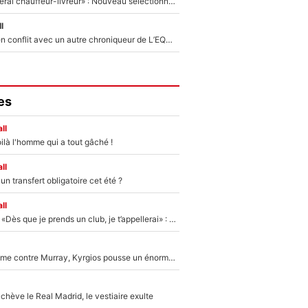
«Plus grand, je ferai chauffeur-livreur» : Nouveau sélectionneur des Bleus, Zinédine Zidane s’était imaginé un avenir très différent lorsqu'il était enfant
l
Johan Micoud en conflit avec un autre chroniqueur de L’EQUIPE du Soir : «Pendant un moment, je ne les ai pas remis ensemble dans l'émission»
es
ll
ilà l'homme qui a tout gâché !
ll
n transfert obligatoire cet été ?
ll
Mercato - OM - «Dès que je prends un club, je t’appellerai» : La promesse de Marcelino au moment de claquer la porte
Victime de racisme contre Murray, Kyrgios pousse un énorme coup de gueule !
hève le Real Madrid, le vestiaire exulte