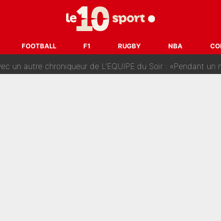
fort sur CNews, un ancien journaliste de France Télévisions relance la 
dej Pogacar : Le transfert qui effraie le peloton, «c’est la 
FOOTBALL
F1
RUGBY
NBA
CO
nq signatures en pleine crise financière : L’IA propose sept noms à l’OM po
reur» : Nouveau sélectionneur des Bleus, Zinédine Zidane s’était imaginé un av
 autre chroniqueur de L’EQUIPE du Soir : «Pendant un moment, je ne les 