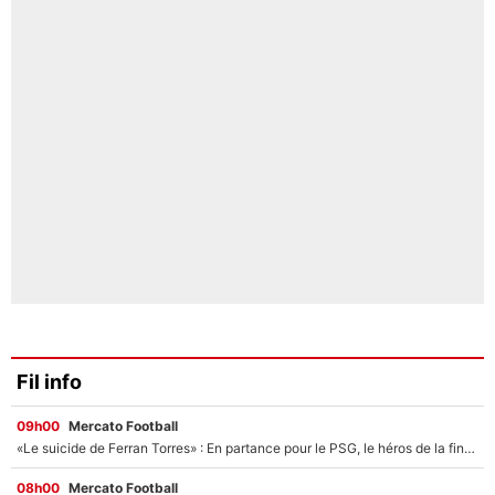
Fil info
09h00
Mercato Football
«Le suicide de Ferran Torres» : En partance pour le PSG, le héros de la finale de la Coupe du monde s'attire les foudres de la presse espagnole !
08h00
Mercato Football