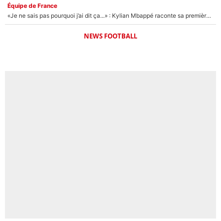
Équipe de France
«Je ne sais pas pourquoi j’ai dit ça...» : Kylian Mbappé raconte sa première rencontre avec Zinédine Zidane (et c’est très drôle)
NEWS FOOTBALL