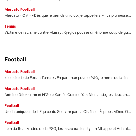
Mercato Football
Mercato - OM - «Dès que je prends un club, je t’appellerai» : La promesse de Marcelino au moment de claquer la porte
Tennis
Victime de racisme contre Murray, Kyrgios pousse un énorme coup de gueule !
Football
Mercato Football
«Le suicide de Ferran Torres» : En partance pour le PSG, le héros de la finale de la Coupe du monde s'attire les foudres de la presse espagnole !
Mercato Football
Antoine Griezmann et N'Golo Kanté : Comme Yan Diomandé, les deux champions du monde ont refusé de signer au PSG !
Football
Un chroniqueur de L’Équipe du Soir viré par La Chaîne L’Équipe : Même Olivier Ménard n’avait pas pu empêcher son départ, «je l’ai appris sur Twitter, je l’ai vécu assez mal»
Football
Loin du Real Madrid et du PSG, les inséparables Kylian Mbappé et Achraf Hakimi changent d'équipe le temps d'une journée !