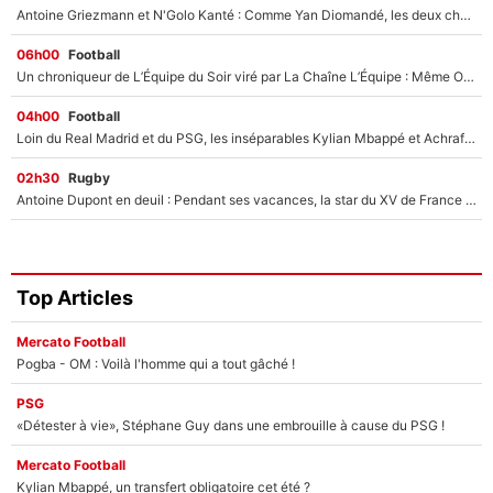
Antoine Griezmann et N'Golo Kanté : Comme Yan Diomandé, les deux champions du monde ont refusé de signer au PSG !
06h00
Football
Un chroniqueur de L’Équipe du Soir viré par La Chaîne L’Équipe : Même Olivier Ménard n’avait pas pu empêcher son départ, «je l’ai appris sur Twitter, je l’ai vécu assez mal»
04h00
Football
Loin du Real Madrid et du PSG, les inséparables Kylian Mbappé et Achraf Hakimi changent d'équipe le temps d'une journée !
02h30
Rugby
Antoine Dupont en deuil : Pendant ses vacances, la star du XV de France a perdu sa grand-mère
Top Articles
Mercato Football
Pogba - OM : Voilà l'homme qui a tout gâché !
PSG
«Détester à vie», Stéphane Guy dans une embrouille à cause du PSG !
Mercato Football
Kylian Mbappé, un transfert obligatoire cet été ?