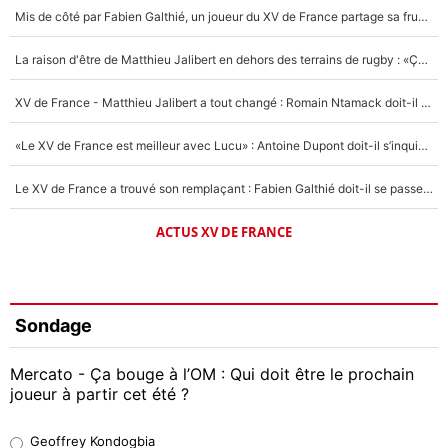
Mis de côté par Fabien Galthié, un joueur du XV de France partage sa frustration : «ils ne me l’ont pas dit tout de suite»
La raison d'être de Matthieu Jalibert en dehors des terrains de rugby : «Ça m'atteint autant que si tu touches à un membre de ma famille»
XV de France - Matthieu Jalibert a tout changé : Romain Ntamack doit-il s’inquiéter pour sa place à un an de la Coupe du monde ?
«Le XV de France est meilleur avec Lucu» : Antoine Dupont doit-il s’inquiéter pour sa place ?
Le XV de France a trouvé son remplaçant : Fabien Galthié doit-il se passer d'Antoine Dupont ?
ACTUS XV DE FRANCE
Sondage
Mercato - Ça bouge à l’OM : Qui doit être le prochain
joueur à partir cet été ?
Geoffrey Kondogbia
Geoffrey Kondogbia