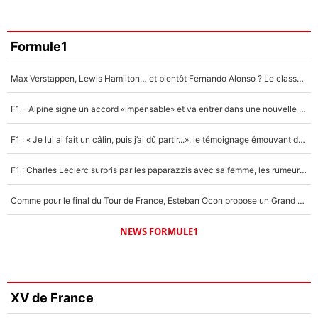
Formule1
Max Verstappen, Lewis Hamilton… et bientôt Fernando Alonso ? Le classement des pilotes les mieux payés en Formule 1 risque de changer !
F1 - Alpine signe un accord «impensable» et va entrer dans une nouvelle dimension : Grande nouvelle pour Pierre Gasly !
F1 : « Je lui ai fait un câlin, puis j’ai dû partir...», le témoignage émouvant de Max Verstappen sur sa fille
F1 : Charles Leclerc surpris par les paparazzis avec sa femme, les rumeurs étaient vraies !
Comme pour le final du Tour de France, Esteban Ocon propose un Grand Prix de Formule 1 à Paris : «Autour de l’Arc de Triomphe, ce serait génial» !
NEWS FORMULE1
XV de France