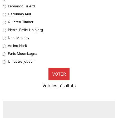
38%
Leonardo Balerdi
Leonardo Balerdi
Geronimo Rulli
32%
Quinten Timber
Geronimo Rulli
Pierre-Emile Hojbjerg
5%
Neal Maupay
Quinten Timber
Amine Harit
1%
Faris Moumbagna
Pierre-Emile Hojbjerg
Un autre joueur
9%
VOTER
Neal Maupay
4%
Voir les résultats
Amine Harit
3%
Faris Moumbagna
4%