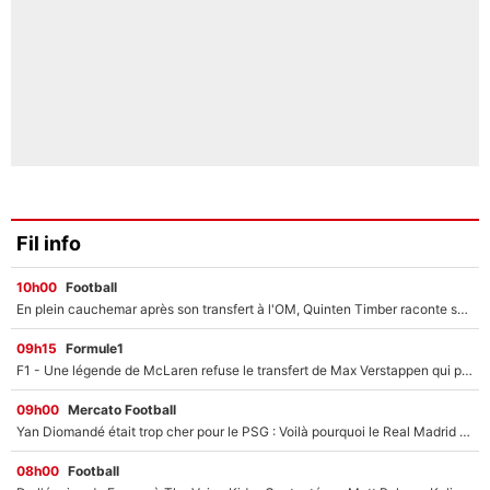
Fil info
10h00
Football
En plein cauchemar après son transfert à l'OM, Quinten Timber raconte ses doutes après sa signature à Marseille
09h15
Formule1
F1 - Une légende de McLaren refuse le transfert de Max Verstappen qui pourrait «faire des vagues» et plomber l'ambiance dans l'équipe
09h00
Mercato Football
Yan Diomandé était trop cher pour le PSG : Voilà pourquoi le Real Madrid a accepté de payer la somme record de 140M€ pour boucler son transfert !
08h00
Football