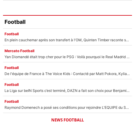
Football
Football
En plein cauchemar après son transfert à l'OM, Quinten Timber raconte ses doutes après sa signature à Marseille
Mercato Football
Yan Diomandé était trop cher pour le PSG : Voilà pourquoi le Real Madrid a accepté de payer la somme record de 140M€ pour boucler son transfert !
Football
De l'équipe de France à The Voice Kids : Contacté par Matt Pokora, Kylian Mbappé a accepté de jouer un rôle inédit sur TF1 !
Football
La Liga sur beIN Sports c’est terminé, DAZN a fait son choix pour Benjamin Da Silva et Omar Da Fonseca !
Football
Raymond Domenech a posé ses conditions pour rejoindre L'EQUIPE du Soir : Il refuse de faire l'émission avec un autre chroniqueur !
NEWS FOOTBALL