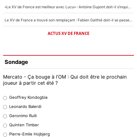
«Le XV de France est meilleur avec Lucu» : Antoine Dupont doit-il s’inquiéter pour sa place ?
Le XV de France a trouvé son remplaçant : Fabien Galthié doit-il se passer d'Antoine Dupont ?
ACTUS XV DE FRANCE
Sondage
Mercato - Ça bouge à l’OM : Qui doit être le prochain
joueur à partir cet été ?
Geoffrey Kondogbia
Geoffrey Kondogbia
38%
Leonardo Balerdi
Leonardo Balerdi
Geronimo Rulli
32%
Quinten Timber
Geronimo Rulli
Pierre-Emile Hojbjerg