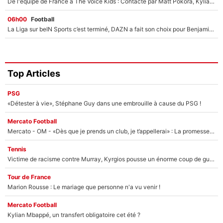
De l'équipe de France à The Voice Kids : Contacté par Matt Pokora, Kylian Mbappé a accepté de jouer un rôle inédit sur TF1 !
06h00
Football
La Liga sur beIN Sports c’est terminé, DAZN a fait son choix pour Benjamin Da Silva et Omar Da Fonseca !
Top Articles
PSG
«Détester à vie», Stéphane Guy dans une embrouille à cause du PSG !
Mercato Football
Mercato - OM - «Dès que je prends un club, je t’appellerai» : La promesse de Marcelino au moment de claquer la porte
Tennis
Victime de racisme contre Murray, Kyrgios pousse un énorme coup de gueule !
Tour de France
Marion Rousse : Le mariage que personne n'a vu venir !
Mercato Football
Kylian Mbappé, un transfert obligatoire cet été ?