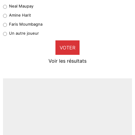
5%
Neal Maupay
Quinten Timber
Amine Harit
1%
Faris Moumbagna
Pierre-Emile Hojbjerg
Un autre joueur
9%
VOTER
Neal Maupay
4%
Voir les résultats
Amine Harit
3%
Faris Moumbagna
4%
Un autre joueur
5%
1670 personnes ont participé aux votes.