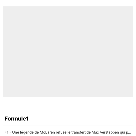
Formule1
F1 - Une légende de McLaren refuse le transfert de Max Verstappen qui pourrait «faire des vagues» et plomber l'ambiance dans l'équipe