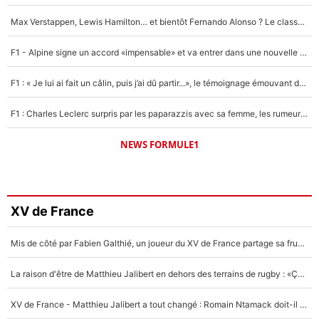
Max Verstappen, Lewis Hamilton… et bientôt Fernando Alonso ? Le classement des pilotes les mieux payés en Formule 1 risque de changer !
F1 - Alpine signe un accord «impensable» et va entrer dans une nouvelle dimension : Grande nouvelle pour Pierre Gasly !
F1 : « Je lui ai fait un câlin, puis j’ai dû partir...», le témoignage émouvant de Max Verstappen sur sa fille
F1 : Charles Leclerc surpris par les paparazzis avec sa femme, les rumeurs étaient vraies !
NEWS FORMULE1
XV de France
Mis de côté par Fabien Galthié, un joueur du XV de France partage sa frustration : «ils ne me l’ont pas dit tout de suite»
La raison d'être de Matthieu Jalibert en dehors des terrains de rugby : «Ça m'atteint autant que si tu touches à un membre de ma famille»
XV de France - Matthieu Jalibert a tout changé : Romain Ntamack doit-il s’inquiéter pour sa place à un an de la Coupe du monde ?