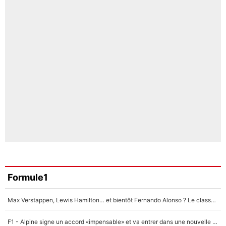
Formule1
Max Verstappen, Lewis Hamilton… et bientôt Fernando Alonso ? Le classement des pilotes les mieux payés en Formule 1 risque de changer !
F1 - Alpine signe un accord «impensable» et va entrer dans une nouvelle dimension : Grande nouvelle pour Pierre Gasly !