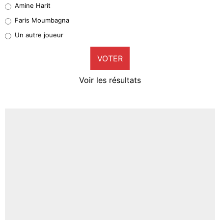
Amine Harit
1%
Faris Moumbagna
Pierre-Emile Hojbjerg
Un autre joueur
9%
VOTER
Neal Maupay
4%
Voir les résultats
Amine Harit
3%
Faris Moumbagna
4%
Un autre joueur
5%
1626 personnes ont participé aux votes.