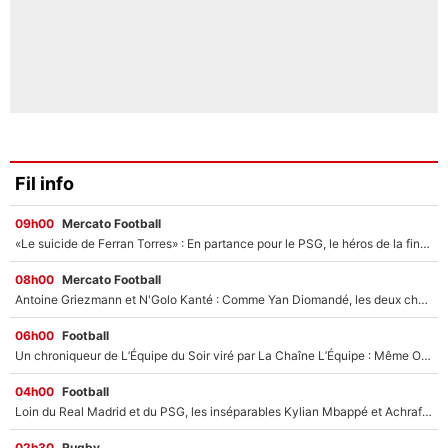
Fil info
09h00
Mercato Football
«Le suicide de Ferran Torres» : En partance pour le PSG, le héros de la finale de la Coupe du monde s'attire les foudres de la presse espagnole !
08h00
Mercato Football
Antoine Griezmann et N'Golo Kanté : Comme Yan Diomandé, les deux champions du monde ont refusé de signer au PSG !
06h00
Football
Un chroniqueur de L’Équipe du Soir viré par La Chaîne L’Équipe : Même Olivier Ménard n’avait pas pu empêcher son départ, «je l’ai appris sur Twitter, je l’ai vécu assez mal»
04h00
Football
Loin du Real Madrid et du PSG, les inséparables Kylian Mbappé et Achraf Hakimi changent d'équipe le temps d'une journée !
02h30
Rugby