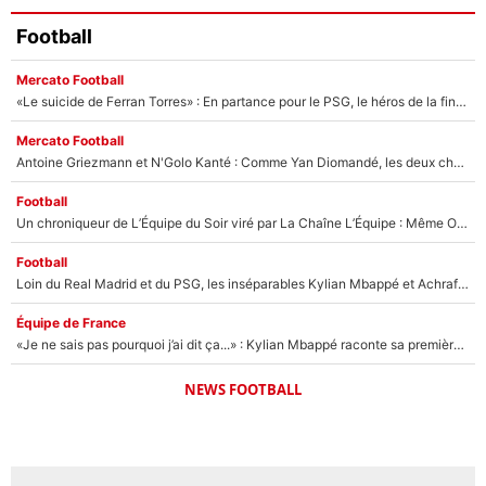
Football
Mercato Football
«Le suicide de Ferran Torres» : En partance pour le PSG, le héros de la finale de la Coupe du monde s'attire les foudres de la presse espagnole !
Mercato Football
Antoine Griezmann et N'Golo Kanté : Comme Yan Diomandé, les deux champions du monde ont refusé de signer au PSG !
Football
Un chroniqueur de L’Équipe du Soir viré par La Chaîne L’Équipe : Même Olivier Ménard n’avait pas pu empêcher son départ, «je l’ai appris sur Twitter, je l’ai vécu assez mal»
Football
Loin du Real Madrid et du PSG, les inséparables Kylian Mbappé et Achraf Hakimi changent d'équipe le temps d'une journée !
Équipe de France
«Je ne sais pas pourquoi j’ai dit ça...» : Kylian Mbappé raconte sa première rencontre avec Zinédine Zidane (et c’est très drôle)
NEWS FOOTBALL