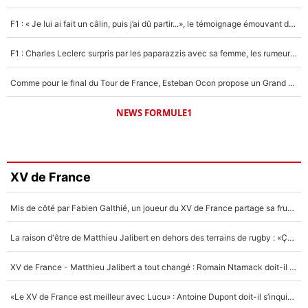
F1 : « Je lui ai fait un câlin, puis j’ai dû partir...», le témoignage émouvant de Max Verstappen sur sa fille
F1 : Charles Leclerc surpris par les paparazzis avec sa femme, les rumeurs étaient vraies !
Comme pour le final du Tour de France, Esteban Ocon propose un Grand Prix de Formule 1 à Paris : «Autour de l’Arc de Triomphe, ce serait génial» !
NEWS FORMULE1
XV de France
Mis de côté par Fabien Galthié, un joueur du XV de France partage sa frustration : «ils ne me l’ont pas dit tout de suite»
La raison d'être de Matthieu Jalibert en dehors des terrains de rugby : «Ça m'atteint autant que si tu touches à un membre de ma famille»
XV de France - Matthieu Jalibert a tout changé : Romain Ntamack doit-il s’inquiéter pour sa place à un an de la Coupe du monde ?
«Le XV de France est meilleur avec Lucu» : Antoine Dupont doit-il s’inquiéter pour sa place ?