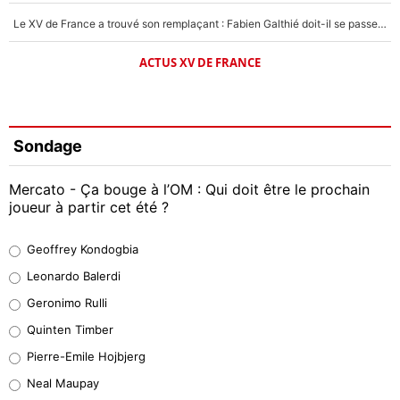
Le XV de France a trouvé son remplaçant : Fabien Galthié doit-il se passer d'Antoine Dupont ?
ACTUS XV DE FRANCE
Sondage
Mercato - Ça bouge à l’OM : Qui doit être le prochain
joueur à partir cet été ?
Geoffrey Kondogbia
Geoffrey Kondogbia
38%
Leonardo Balerdi
Leonardo Balerdi
Geronimo Rulli
32%
Quinten Timber
Geronimo Rulli
Pierre-Emile Hojbjerg
5%
Neal Maupay
Quinten Timber