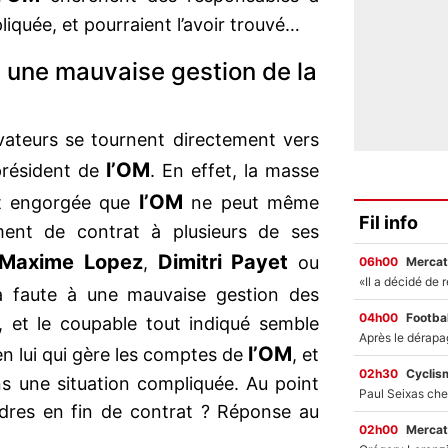
liquée, et pourraient l’avoir trouvé…
 une mauvaise gestion de la
rvateurs se tournent directement vers
l’OM
 président de
. En effet, la masse
l’OM
ent engorgée que
ne peut même
Fil info
ent de contrat à plusieurs de ses
Maxime Lopez
Dimitri Payet
,
ou
06h00
Mercat
a faute à une mauvaise gestion des
04h00
Footbal
, et le coupable tout indiqué semble
l’OM
ien lui qui gère les comptes de
, et
02h30
Cyclis
s une situation compliquée. Au point
adres en fin de contrat ? Réponse au
02h00
Mercat