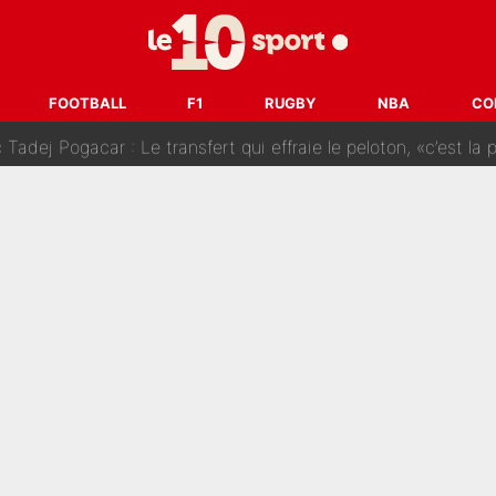
SG» : Les coulisses de la décision de Lucas Chevalier pour s
fort sur CNews, un ancien journaliste de France Télévisions relance la 
FOOTBALL
F1
RUGBY
NBA
CO
dej Pogacar : Le transfert qui effraie le peloton, «c’est la 
nq signatures en pleine crise financière : L’IA propose sept noms à l’OM po
reur» : Nouveau sélectionneur des Bleus, Zinédine Zidane s’était imaginé un av