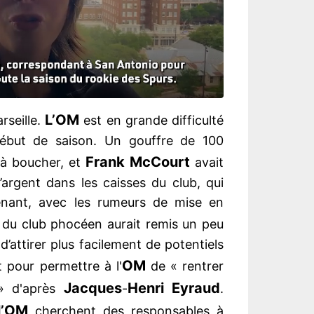
L’OM
rseille.
est en grande difficulté
 début de saison. Un gouffre de 100
Frank McCourt
t à boucher, et
avait
’argent dans les caisses du club, qui
enant, avec les rumeurs de mise en
re du club phocéen aurait remis un peu
 d’attirer plus facilement de potentiels
OM
 pour permettre à l'
de « rentrer
Jacques
Henri Eyraud
 » d'après
-
.
l’OM
cherchent des responsables à