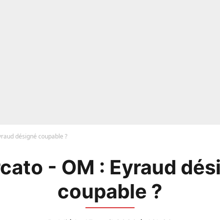
yraud désigné coupable ?
cato - OM : Eyraud dés
coupable ?