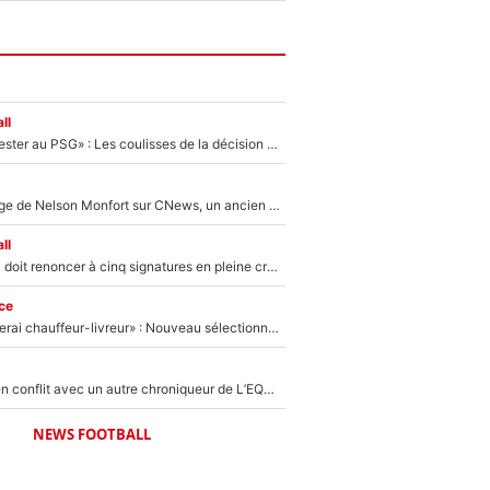
ll
«Il a décidé de rester au PSG» : Les coulisses de la décision de Lucas Chevalier pour son transfert
Après le dérapage de Nelson Monfort sur CNews, un ancien journaliste de France Télévisions relance la polémique sur les incendies en Gironde
ll
Grégory Lorenzi doit renoncer à cinq signatures en pleine crise financière : L’IA propose sept noms à l’OM pour un mercato réussi... à seulement 5M€ !
ce
«Plus grand, je ferai chauffeur-livreur» : Nouveau sélectionneur des Bleus, Zinédine Zidane s’était imaginé un avenir très différent lorsqu'il était enfant
Johan Micoud en conflit avec un autre chroniqueur de L’EQUIPE du Soir : «Pendant un moment, je ne les ai pas remis ensemble dans l'émission»
NEWS FOOTBALL