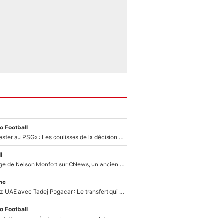
o Football
«Il a décidé de rester au PSG» : Les coulisses de la décision de Lucas Chevalier pour son transfert
l
Après le dérapage de Nelson Monfort sur CNews, un ancien journaliste de France Télévisions relance la polémique sur les incendies en Gironde
me
Paul Seixas chez UAE avec Tadej Pogacar : Le transfert qui effraie le peloton, «c’est la pire des choses qui puisse arriver»
o Football