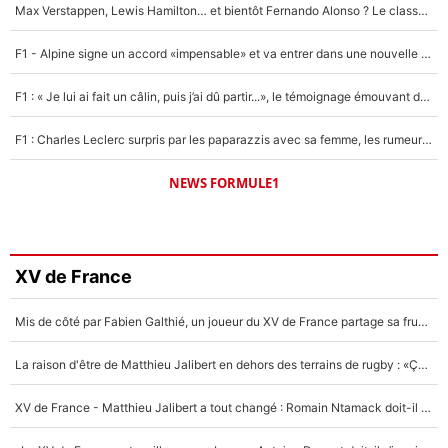
Max Verstappen, Lewis Hamilton… et bientôt Fernando Alonso ? Le classement des pilotes les mieux payés en Formule 1 risque de changer !
F1 - Alpine signe un accord «impensable» et va entrer dans une nouvelle dimension : Grande nouvelle pour Pierre Gasly !
F1 : « Je lui ai fait un câlin, puis j’ai dû partir...», le témoignage émouvant de Max Verstappen sur sa fille
F1 : Charles Leclerc surpris par les paparazzis avec sa femme, les rumeurs étaient vraies !
NEWS FORMULE1
XV de France
Mis de côté par Fabien Galthié, un joueur du XV de France partage sa frustration : «ils ne me l’ont pas dit tout de suite»
La raison d'être de Matthieu Jalibert en dehors des terrains de rugby : «Ça m'atteint autant que si tu touches à un membre de ma famille»
XV de France - Matthieu Jalibert a tout changé : Romain Ntamack doit-il s’inquiéter pour sa place à un an de la Coupe du monde ?