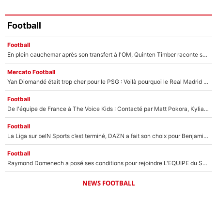
Football
Football
En plein cauchemar après son transfert à l'OM, Quinten Timber raconte ses doutes après sa signature à Marseille
Mercato Football
Yan Diomandé était trop cher pour le PSG : Voilà pourquoi le Real Madrid a accepté de payer la somme record de 140M€ pour boucler son transfert !
Football
De l'équipe de France à The Voice Kids : Contacté par Matt Pokora, Kylian Mbappé a accepté de jouer un rôle inédit sur TF1 !
Football
La Liga sur beIN Sports c’est terminé, DAZN a fait son choix pour Benjamin Da Silva et Omar Da Fonseca !
Football
Raymond Domenech a posé ses conditions pour rejoindre L'EQUIPE du Soir : Il refuse de faire l'émission avec un autre chroniqueur !
NEWS FOOTBALL