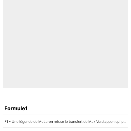
Formule1
F1 - Une légende de McLaren refuse le transfert de Max Verstappen qui pourrait «faire des vagues» et plomber l'ambiance dans l'équipe