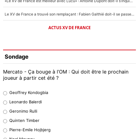
«Le XV de France est meilleur avec Lucu» : Antoine Dupont doit-il s’inquiéter pour sa place ?
Le XV de France a trouvé son remplaçant : Fabien Galthié doit-il se passer d'Antoine Dupont ?
ACTUS XV DE FRANCE
Sondage
Mercato - Ça bouge à l’OM : Qui doit être le prochain
joueur à partir cet été ?
Geoffrey Kondogbia
Geoffrey Kondogbia
38%
Leonardo Balerdi
Leonardo Balerdi
Geronimo Rulli
32%
Quinten Timber
Geronimo Rulli
Pierre-Emile Hojbjerg
5%
Neal Maupay