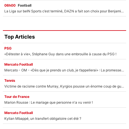
06h00
Football
La Liga sur beIN Sports c’est terminé, DAZN a fait son choix pour Benjamin Da Silva et Omar Da Fonseca !
Top Articles
PSG
«Détester à vie», Stéphane Guy dans une embrouille à cause du PSG !
Mercato Football
Mercato - OM - «Dès que je prends un club, je t’appellerai» : La promesse de Marcelino au moment de claquer la porte
Tennis
Victime de racisme contre Murray, Kyrgios pousse un énorme coup de gueule !
Tour de France
Marion Rousse : Le mariage que personne n'a vu venir !
Mercato Football
Kylian Mbappé, un transfert obligatoire cet été ?