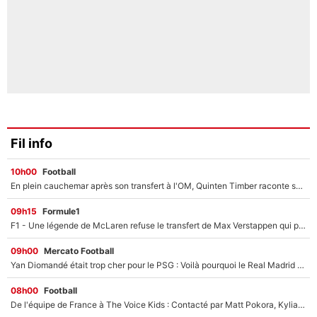
Fil info
10h00
Football
En plein cauchemar après son transfert à l'OM, Quinten Timber raconte ses doutes après sa signature à Marseille
09h15
Formule1
F1 - Une légende de McLaren refuse le transfert de Max Verstappen qui pourrait «faire des vagues» et plomber l'ambiance dans l'équipe
09h00
Mercato Football
Yan Diomandé était trop cher pour le PSG : Voilà pourquoi le Real Madrid a accepté de payer la somme record de 140M€ pour boucler son transfert !
08h00
Football
De l'équipe de France à The Voice Kids : Contacté par Matt Pokora, Kylian Mbappé a accepté de jouer un rôle inédit sur TF1 !