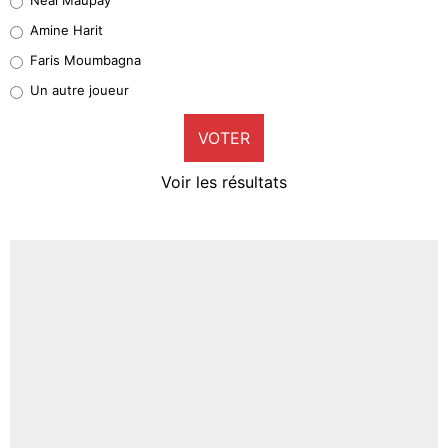
Quinten Timber
Amine Harit
1%
Faris Moumbagna
Pierre-Emile Hojbjerg
Un autre joueur
9%
VOTER
Neal Maupay
4%
Voir les résultats
Amine Harit
3%
Faris Moumbagna
4%
Un autre joueur
5%
1670 personnes ont participé aux votes.