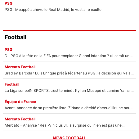
PSG
PSG : Mbappé achève le Real Madrid, le vestiaire exulte
Football
PSG
Du PSG à la tête de la FIFA pour remplacer Gianni Infantino ? «Il serait un mauvais président», le patron de la Liga s'attaque à Nasser Al-Khelaïfi !
Mercato Football
Bradley Barcola : Luis Enrique prêt à l’écarter au PSG, la décision qui va accélérer son transfert à Liverpool ?
Football
La Liga sur beIN SPORTS, c’est terminé : Kylian Mbappé et Lamine Yamal changent de chaîne, «le moment était venu d'ouvrir un nouveau chapitre»
Équipe de France
Avant l’annonce de sa première liste, Zidane a décidé d’accueillir une nouvelle tête en équipe de France
Mercato Football
Mercato - Analyse : Real-Vinicius Jr, la surprise qui n'en est pas une...
NEWS FOOTBALL