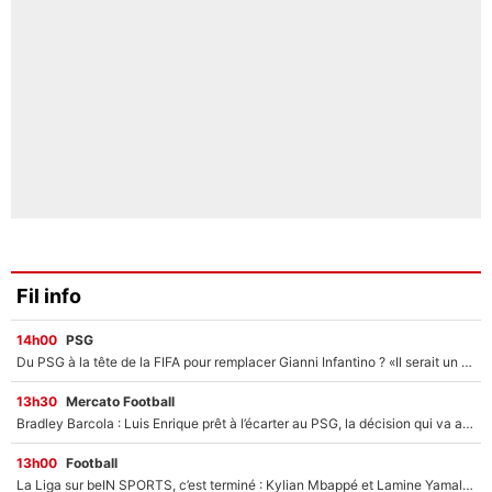
Fil info
14h00
PSG
Du PSG à la tête de la FIFA pour remplacer Gianni Infantino ? «Il serait un mauvais président», le patron de la Liga s'attaque à Nasser Al-Khelaïfi !
13h30
Mercato Football
Bradley Barcola : Luis Enrique prêt à l’écarter au PSG, la décision qui va accélérer son transfert à Liverpool ?
13h00
Football
La Liga sur beIN SPORTS, c’est terminé : Kylian Mbappé et Lamine Yamal changent de chaîne, «le moment était venu d'ouvrir un nouveau chapitre»