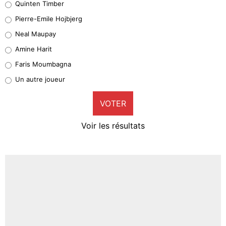
Quinten Timber
Geronimo Rulli
Pierre-Emile Hojbjerg
4%
Neal Maupay
Quinten Timber
Amine Harit
1%
Faris Moumbagna
Pierre-Emile Hojbjerg
Un autre joueur
9%
VOTER
Neal Maupay
4%
Voir les résultats
Amine Harit
3%
Faris Moumbagna
4%
Un autre joueur
5%
1490 personnes ont participé aux votes.