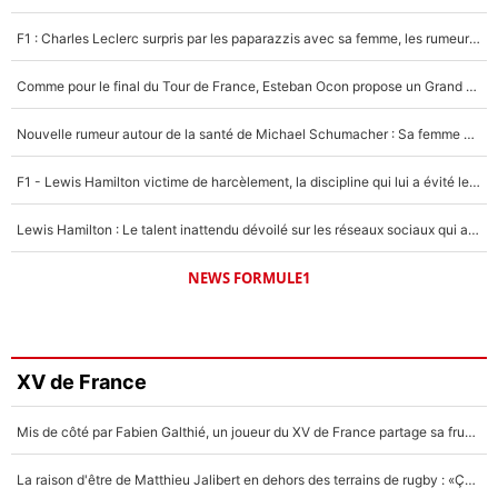
F1 : Charles Leclerc surpris par les paparazzis avec sa femme, les rumeurs étaient vraies !
Comme pour le final du Tour de France, Esteban Ocon propose un Grand Prix de Formule 1 à Paris : «Autour de l’Arc de Triomphe, ce serait génial» !
Nouvelle rumeur autour de la santé de Michael Schumacher : Sa femme Corinna sort du silence
F1 - Lewis Hamilton victime de harcèlement, la discipline qui lui a évité le pire : «J'aurais probablement mal tourné»
Lewis Hamilton : Le talent inattendu dévoilé sur les réseaux sociaux qui a impressionné Kim Kardashian pendant leurs vacances en amoureux !
NEWS FORMULE1
XV de France
Mis de côté par Fabien Galthié, un joueur du XV de France partage sa frustration : «ils ne me l’ont pas dit tout de suite»
La raison d'être de Matthieu Jalibert en dehors des terrains de rugby : «Ça m'atteint autant que si tu touches à un membre de ma famille»