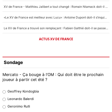
XV de France - Matthieu Jalibert a tout changé : Romain Ntamack doit-il s’inquiéter pour sa place à un an de la Coupe du monde ?
«Le XV de France est meilleur avec Lucu» : Antoine Dupont doit-il s’inquiéter pour sa place ?
Le XV de France a trouvé son remplaçant : Fabien Galthié doit-il se passer d'Antoine Dupont ?
ACTUS XV DE FRANCE
Sondage
Mercato - Ça bouge à l’OM : Qui doit être le prochain
joueur à partir cet été ?
Geoffrey Kondogbia
Geoffrey Kondogbia
38%
Leonardo Balerdi
Leonardo Balerdi
Geronimo Rulli
32%