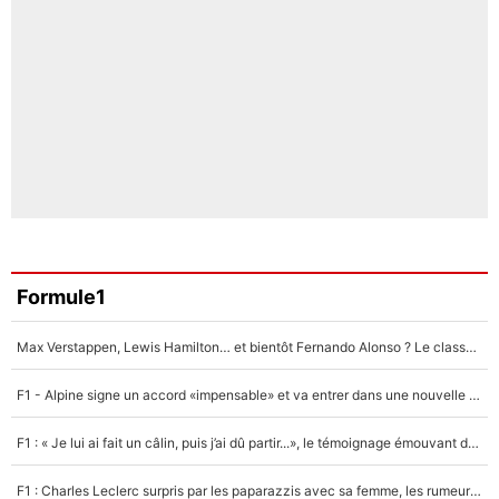
Formule1
Max Verstappen, Lewis Hamilton… et bientôt Fernando Alonso ? Le classement des pilotes les mieux payés en Formule 1 risque de changer !
F1 - Alpine signe un accord «impensable» et va entrer dans une nouvelle dimension : Grande nouvelle pour Pierre Gasly !
F1 : « Je lui ai fait un câlin, puis j’ai dû partir...», le témoignage émouvant de Max Verstappen sur sa fille
F1 : Charles Leclerc surpris par les paparazzis avec sa femme, les rumeurs étaient vraies !