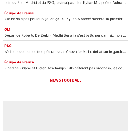
Loin du Real Madrid et du PSG, les inséparables Kylian Mbappé et Achraf Hakimi changent d'équipe le temps d'une journée !
Équipe de France
«Je ne sais pas pourquoi j’ai dit ça...» : Kylian Mbappé raconte sa première rencontre avec Zinédine Zidane (et c’est très drôle)
OM
Départ de Roberto De Zerbi - Medhi Benatia s'est battu pendant six mois pour le retenir à l'OM, le PSG a été le naufrage de trop : «Je pars avec toi»
PSG
«Admets que tu t'es trompé sur Lucas Chevalier !» : Le débat sur le gardien du PSG vire au clash à l'After Foot
Équipe de France
Zinédine Zidane et Didier Deschamps : «Ils n’étaient pas proches», les confidences d’un membre de l’équipe de France 1998 sur leur relation spéciale
NEWS FOOTBALL