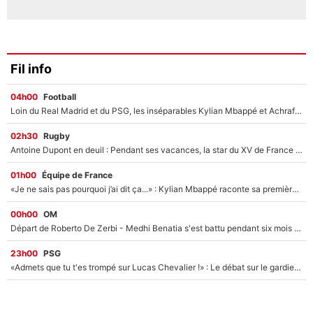
Fil info
04h00
Football
Loin du Real Madrid et du PSG, les inséparables Kylian Mbappé et Achraf Hakimi changent d'équipe le temps d'une journée !
02h30
Rugby
Antoine Dupont en deuil : Pendant ses vacances, la star du XV de France a perdu sa grand-mère
01h00
Équipe de France
«Je ne sais pas pourquoi j’ai dit ça...» : Kylian Mbappé raconte sa première rencontre avec Zinédine Zidane (et c’est très drôle)
00h00
OM
Départ de Roberto De Zerbi - Medhi Benatia s'est battu pendant six mois pour le retenir à l'OM, le PSG a été le naufrage de trop : «Je pars avec toi»
23h00
PSG
«Admets que tu t'es trompé sur Lucas Chevalier !» : Le débat sur le gardien du PSG vire au clash à l'After Foot