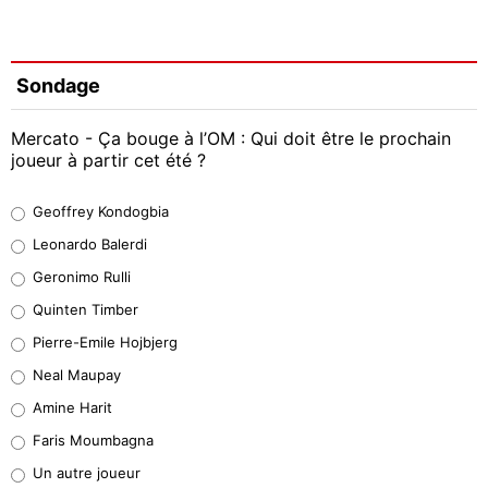
Sondage
Mercato - Ça bouge à l’OM : Qui doit être le prochain
joueur à partir cet été ?
Geoffrey Kondogbia
Geoffrey Kondogbia
38%
Leonardo Balerdi
Leonardo Balerdi
Geronimo Rulli
32%
Quinten Timber
Geronimo Rulli
Pierre-Emile Hojbjerg
5%
Neal Maupay
Quinten Timber
Amine Harit
1%
Faris Moumbagna
Pierre-Emile Hojbjerg
Un autre joueur
9%