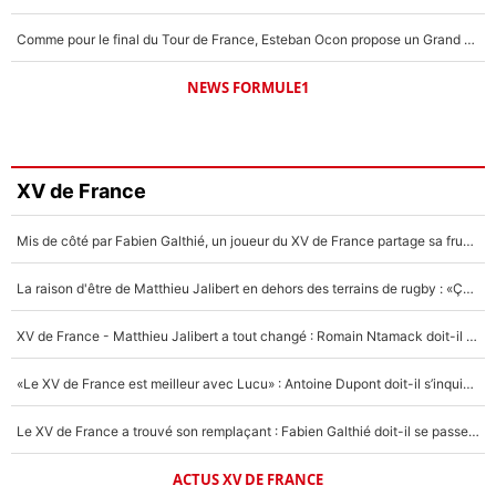
Comme pour le final du Tour de France, Esteban Ocon propose un Grand Prix de Formule 1 à Paris : «Autour de l’Arc de Triomphe, ce serait génial» !
NEWS FORMULE1
XV de France
Mis de côté par Fabien Galthié, un joueur du XV de France partage sa frustration : «ils ne me l’ont pas dit tout de suite»
La raison d'être de Matthieu Jalibert en dehors des terrains de rugby : «Ça m'atteint autant que si tu touches à un membre de ma famille»
XV de France - Matthieu Jalibert a tout changé : Romain Ntamack doit-il s’inquiéter pour sa place à un an de la Coupe du monde ?
«Le XV de France est meilleur avec Lucu» : Antoine Dupont doit-il s’inquiéter pour sa place ?
Le XV de France a trouvé son remplaçant : Fabien Galthié doit-il se passer d'Antoine Dupont ?
ACTUS XV DE FRANCE