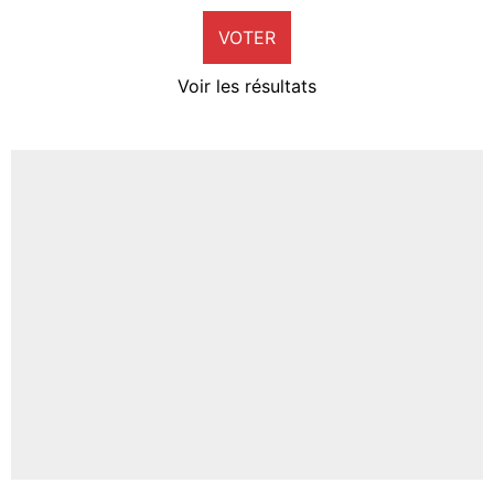
VOTER
Neal Maupay
4%
Voir les résultats
Amine Harit
3%
Faris Moumbagna
4%
Un autre joueur
5%
1620 personnes ont participé aux votes.