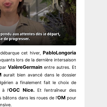
Pablo
Longoria
débarque cet hiver,
quants lors de la dernière intersaison
Valère
Germain
 par
entre autres. Et
M
aurait bien avancé dans le dossier
 algérien a finalement fait le choix de
OGC Nice.
à l’
Et l’entraîneur des
OM
 bâtons dans les roues de l’
pour
ensive.