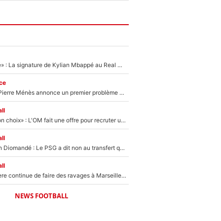
«C'est une fierté» : La signature de Kylian Mbappé au Real Madrid continue de régaler l'Espagne
ce
Michael Olise : Pierre Ménès annonce un premier problème pour Zinedine Zidane en équipe de France
ll
«C’est un très bon choix» : L'OM fait une offre pour recruter un ancien joueur du PSG... et c'est validé dans l'After Foot !
ll
140M€ pour Yan Diomandé : Le PSG a dit non au transfert qui bat tous les records sur le mercato
ll
La crise financière continue de faire des ravages à Marseille : L’OM a placé 12 joueurs sur le marché des transferts… et ça pourrait lui rapporter près de 100M€ !
NEWS FOOTBALL