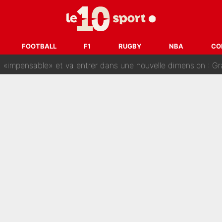
gnature de Kylian Mbappé au Real Madrid continue de régaler 
ès annonce un premier problème pour Zinedine Zidane en éq
FOOTBALL
F1
RUGBY
NBA
CO
 «impensable» et va entrer dans une nouvelle dimension : Gra
L'OM fait une offre pour recruter un ancien joueur du PSG... et
Le PSG a dit non au transfert qui bat tous les records sur 