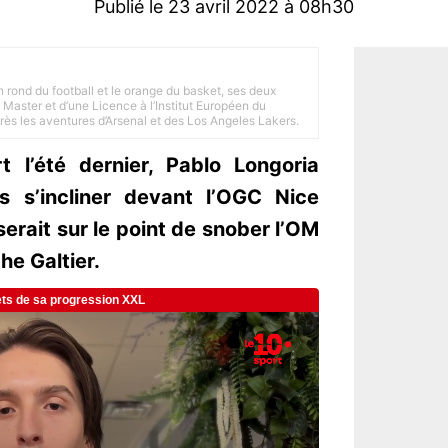
Publié le 23 avril 2022 à 08h30
n rond du football et le orange du basket, ses deux
Master et d’une Licence à l’Institut Européen du
 près les aventures d’Arsenal et des Los Angeles Lakers.
l’été dernier, Pablo Longoria
is s’incliner devant l’OGC Nice
rait sur le point de snober l’OM
he Galtier.