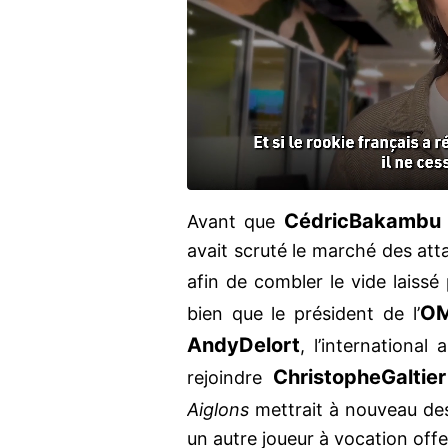
Cédric
Bakambu
Avant que
avait scruté le marché des atta
afin de combler le vide laissé
O
bien que le président de l’
Andy
Delort
, l’international
Christophe
Galtier
rejoindre
Aiglons
mettrait à nouveau des
un autre joueur à vocation off