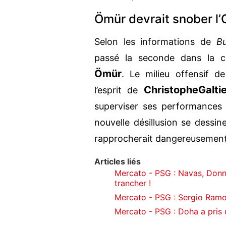
Ömür devrait snober l’
Selon les informations de
But
passé la seconde dans la co
Ömür
. Le milieu offensif d
Christophe
Galti
l’esprit de
superviser ses performances à
nouvelle désillusion se dessin
rapprocherait dangereusement
Articles liés
Mercato - PSG : Navas, Don
trancher !
Mercato - PSG : Sergio Ramos
Mercato - PSG : Doha a pris 