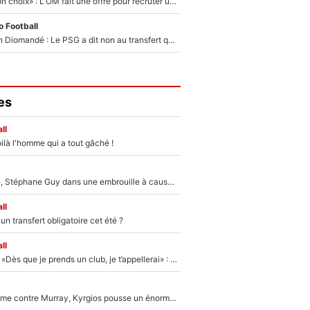
«C’est un très bon choix» : L'OM fait une offre pour recruter un ancien joueur du PSG... et c'est validé dans l'After Foot !
 Football
140M€ pour Yan Diomandé : Le PSG a dit non au transfert qui bat tous les records sur le mercato
es
ll
ilà l'homme qui a tout gâché !
«Détester à vie», Stéphane Guy dans une embrouille à cause du PSG !
ll
n transfert obligatoire cet été ?
ll
Mercato - OM - «Dès que je prends un club, je t’appellerai» : La promesse de Marcelino au moment de claquer la porte
Victime de racisme contre Murray, Kyrgios pousse un énorme coup de gueule !