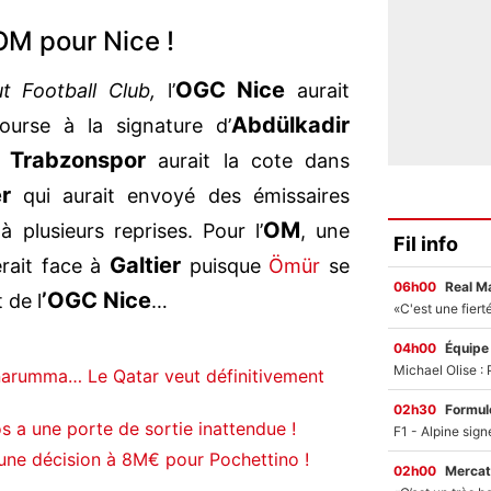
OM pour Nice !
OGC Nice
 Football Club,
l’
aurait
Abdülkadir
urse à la signature d’
Trabzonspor
e
aurait la cote dans
er
qui aurait envoyé des émissaires
OM
 plusieurs reprises. Pour l’
, une
Fil info
Galtier
erait face à
puisque
Ömür
se
06h00
Real M
’OGC Nice
 de l
…
04h00
Équipe
narumma… Le Qatar veut définitivement
02h30
Formul
 a une porte de sortie inattendue !
une décision à 8M€ pour Pochettino !
02h00
Mercat