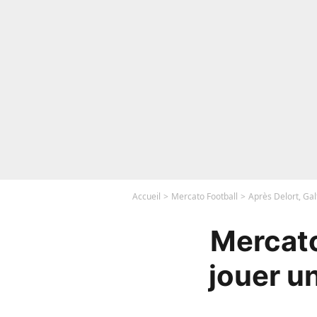
Accueil
Mercato Football
Après Delort, Gal
Mercato
jouer u