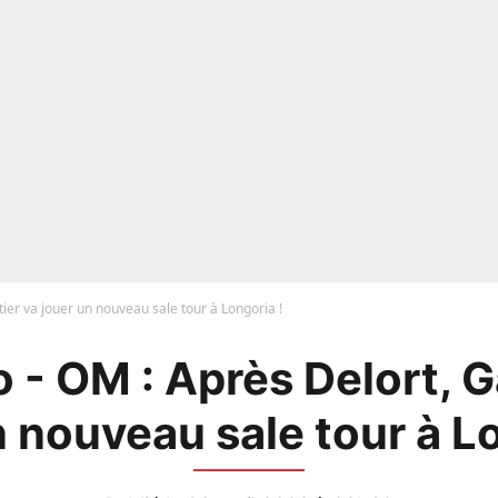
tier va jouer un nouveau sale tour à Longoria !
 - OM : Après Delort, Ga
n nouveau sale tour à Lo