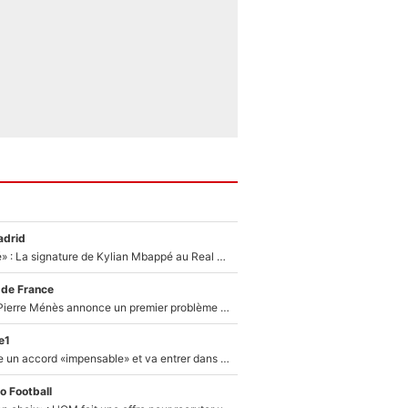
adrid
«C'est une fierté» : La signature de Kylian Mbappé au Real Madrid continue de régaler l'Espagne
 de France
Michael Olise : Pierre Ménès annonce un premier problème pour Zinedine Zidane en équipe de France
e1
F1 - Alpine signe un accord «impensable» et va entrer dans une nouvelle dimension : Grande nouvelle pour Pierre Gasly !
o Football