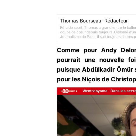
Thomas Bourseau
-
Rédacteur
Féru de sport, Thomas a grandi entre le ballo
coups de cœur depuis toujours. Diplômé d’un 
Journalisme de Paris, il suit toujours de très
Comme pour Andy Delort 
pourrait une nouvelle fo
puisque Abdülkadir Ömür se
pour les Niçois de Christop