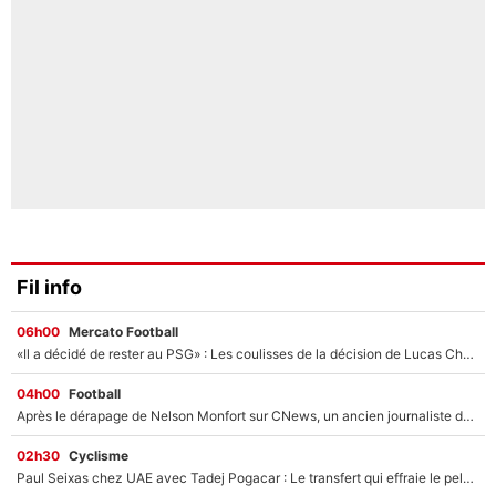
Fil info
06h00
Mercato Football
«Il a décidé de rester au PSG» : Les coulisses de la décision de Lucas Chevalier pour son transfert
04h00
Football
Après le dérapage de Nelson Monfort sur CNews, un ancien journaliste de France Télévisions relance la polémique sur les incendies en Gironde
02h30
Cyclisme
Paul Seixas chez UAE avec Tadej Pogacar : Le transfert qui effraie le peloton, «c’est la pire des choses qui puisse arriver»