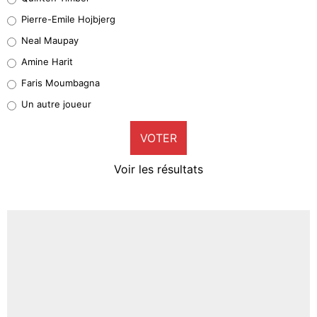
Geronimo Rulli
Pierre-Emile Hojbjerg
4%
Neal Maupay
Quinten Timber
Amine Harit
1%
Faris Moumbagna
Pierre-Emile Hojbjerg
Un autre joueur
9%
VOTER
Neal Maupay
4%
Voir les résultats
Amine Harit
3%
Faris Moumbagna
4%
Un autre joueur
5%
1462 personnes ont participé aux votes.