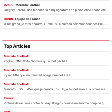
02h00
Mercato Football
Grégory Lorenzi doit renoncer à cinq signatures en pleine crise financière : L’IA propose sept noms à l’OM pour un mercato réussi... à seulement 5M€ !
01h00
Équipe de France
«Plus grand, je ferai chauffeur-livreur» : Nouveau sélectionneur des Bleus, Zinédine Zidane s’était imaginé un avenir très différent lorsqu'il était enfant
Top Articles
Mercato Football
Pogba - OM : Voilà l'homme qui a tout gâché !
Mercato Football
Kylian Mbappé, un transfert obligatoire cet été ?
Mercato Football
Mercato - OM - «Dès que je prends un club, je t’appellerai» : La promesse de Marcelino au moment de claquer la porte
Tennis
Victime de racisme contre Murray, Kyrgios pousse un énorme coup de gueule !