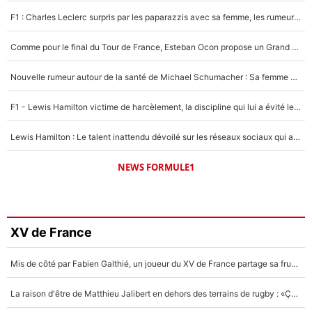
F1 : Charles Leclerc surpris par les paparazzis avec sa femme, les rumeurs étaient vraies !
Comme pour le final du Tour de France, Esteban Ocon propose un Grand Prix de Formule 1 à Paris : «Autour de l’Arc de Triomphe, ce serait génial» !
Nouvelle rumeur autour de la santé de Michael Schumacher : Sa femme Corinna sort du silence
F1 - Lewis Hamilton victime de harcèlement, la discipline qui lui a évité le pire : «J'aurais probablement mal tourné»
Lewis Hamilton : Le talent inattendu dévoilé sur les réseaux sociaux qui a impressionné Kim Kardashian pendant leurs vacances en amoureux !
NEWS FORMULE1
XV de France
Mis de côté par Fabien Galthié, un joueur du XV de France partage sa frustration : «ils ne me l’ont pas dit tout de suite»
La raison d'être de Matthieu Jalibert en dehors des terrains de rugby : «Ça m'atteint autant que si tu touches à un membre de ma famille»