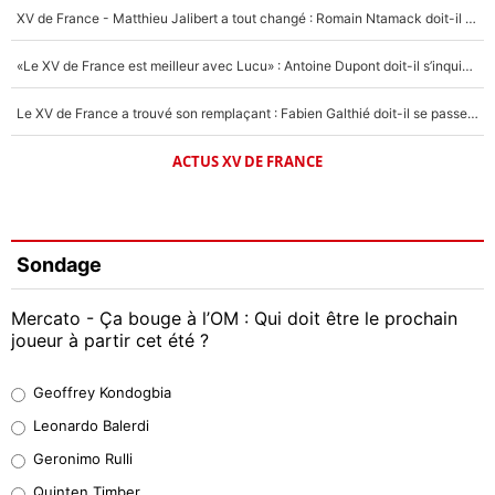
XV de France - Matthieu Jalibert a tout changé : Romain Ntamack doit-il s’inquiéter pour sa place à un an de la Coupe du monde ?
«Le XV de France est meilleur avec Lucu» : Antoine Dupont doit-il s’inquiéter pour sa place ?
Le XV de France a trouvé son remplaçant : Fabien Galthié doit-il se passer d'Antoine Dupont ?
ACTUS XV DE FRANCE
Sondage
Mercato - Ça bouge à l’OM : Qui doit être le prochain
joueur à partir cet été ?
Geoffrey Kondogbia
Geoffrey Kondogbia
38%
Leonardo Balerdi
Leonardo Balerdi
Geronimo Rulli
32%
Quinten Timber