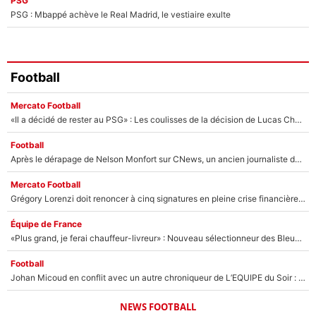
PSG
PSG : Mbappé achève le Real Madrid, le vestiaire exulte
Football
Mercato Football
«Il a décidé de rester au PSG» : Les coulisses de la décision de Lucas Chevalier pour son transfert
Football
Après le dérapage de Nelson Monfort sur CNews, un ancien journaliste de France Télévisions relance la polémique sur les incendies en Gironde
Mercato Football
Grégory Lorenzi doit renoncer à cinq signatures en pleine crise financière : L’IA propose sept noms à l’OM pour un mercato réussi... à seulement 5M€ !
Équipe de France
«Plus grand, je ferai chauffeur-livreur» : Nouveau sélectionneur des Bleus, Zinédine Zidane s’était imaginé un avenir très différent lorsqu'il était enfant
Football
Johan Micoud en conflit avec un autre chroniqueur de L’EQUIPE du Soir : «Pendant un moment, je ne les ai pas remis ensemble dans l'émission»
NEWS FOOTBALL