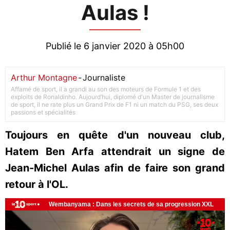
Aulas !
Publié le 6 janvier 2020 à 05h00
Arthur Montagne
-
Journaliste
Affamé de sport, il a grandi au son des moteurs de Formule 1 et des
exploits de Ronaldinho. Aujourd’hui, diplomé d'un Master de journalisme
de sport, il ne rate plus un Grand Prix de F1 ni un match du PSG, ses deux
passions et spécialités
Toujours en quête d'un nouveau club,
Hatem Ben Arfa attendrait un signe de
Jean-Michel Aulas afin de faire son grand
retour à l'OL.