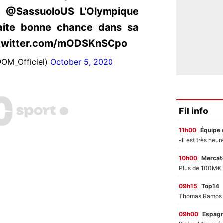
t @SassuoloUS L'Olympique
haite bonne chance dans sa
c.twitter.com/mODSKnSCpo
@OM_Officiel)
October 5, 2020
Fil info
11h00
Équipe 
10h00
Mercato
09h15
Top14
09h00
Espag