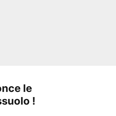
once le
suolo !