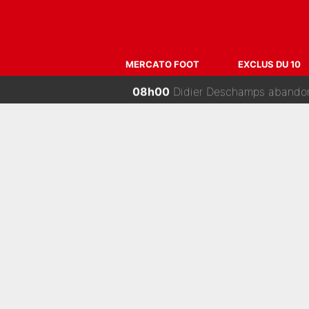
11h00
«Il est très heureux et impa
10h00
Plus de 100M€ pour l'OM : V
MERCATO FOOT
EXCLUS DU 10
09h15
Thomas Ramos ne sera pas le seul à par
09h00
Kylian Mbappé et Lamine Yamal 
08h00
Didier Deschamps abandonn