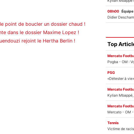
08h00
Équipe
le point de boucler un dossier chaud !
nte dans le dossier Maxime Lopez !
uendouzi rejoint le Hertha Berlin !
Top Articl
Mercato Footba
Pogba - OM : Vo
PSG
Mercato Footba
Kylian Mbappé, u
Mercato Footba
Tennis