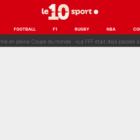
tient» : Les révélations de la famille Zidane sur sa prise de p
oici les recrues espérées par Bruno Genesio et Grégory Loren
FOOTBALL
F1
RUGBY
NBA
CO
tir : Ces autres joueurs du XV de France pourraient aussi quitter le Stade Toulous
changent de chaîne : beIN SPORTS ne digère pas cette décision histor
é en pleine Coupe du monde : «La FFF était déjà passée à