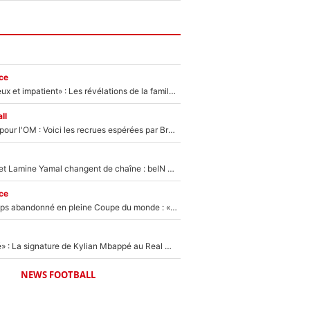
ce
«Il est très heureux et impatient» : Les révélations de la famille Zidane sur sa prise de pouvoir en équipe de France !
ll
Plus de 100M€ pour l'OM : Voici les recrues espérées par Bruno Genesio et Grégory Lorenzi après l’opération dégraissage
Kylian Mbappé et Lamine Yamal changent de chaîne : beIN SPORTS ne digère pas cette décision historique et prédit un fiasco pour la Liga
ce
Didier Deschamps abandonné en pleine Coupe du monde : «La FFF était déjà passée à Zinedine Zidane»
«C'est une fierté» : La signature de Kylian Mbappé au Real Madrid continue de régaler l'Espagne
NEWS FOOTBALL