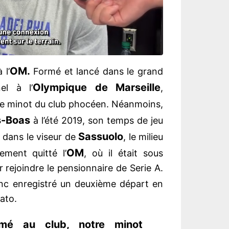
OM.
 l’
Formé et lancé dans le grand
Olympique de Marseille
el à l’
,
le minot du club phocéen. Néanmoins,
s-Boas
à l’été 2019, son temps de jeu
Sassuolo
dans le viseur de
, le milieu
OM
lement quitté l’
, où il était sous
r rejoindre le pensionnaire de Serie A.
c enregistré un deuxième départ en
cato.
rmé au club, notre minot