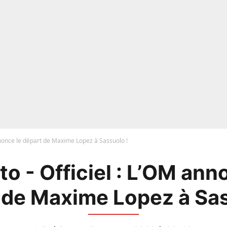
nnonce le départ de Maxime Lopez à Sassuolo !
o - Officiel : L’OM ann
 de Maxime Lopez à Sas