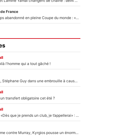
Kylian Mbappé et Lamine Yamal changent de chaîne : beIN SPORTS ne digère pas cette décision historique et prédit un fiasco pour la Liga
 de France
Didier Deschamps abandonné en pleine Coupe du monde : «La FFF était déjà passée à Zinedine Zidane»
es
ll
ilà l'homme qui a tout gâché !
«Détester à vie», Stéphane Guy dans une embrouille à cause du PSG !
ll
n transfert obligatoire cet été ?
ll
Mercato - OM - «Dès que je prends un club, je t’appellerai» : La promesse de Marcelino au moment de claquer la porte
Victime de racisme contre Murray, Kyrgios pousse un énorme coup de gueule !