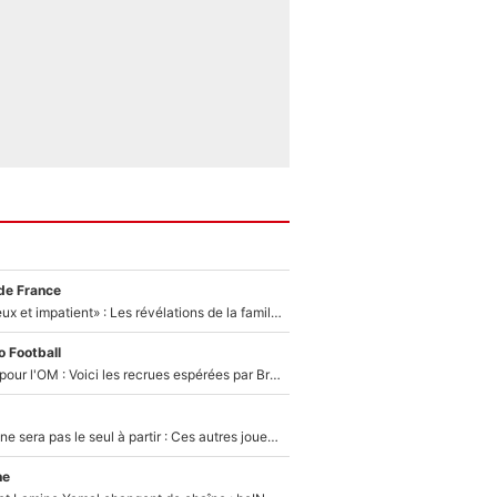
de France
«Il est très heureux et impatient» : Les révélations de la famille Zidane sur sa prise de pouvoir en équipe de France !
 Football
Plus de 100M€ pour l'OM : Voici les recrues espérées par Bruno Genesio et Grégory Lorenzi après l’opération dégraissage
Thomas Ramos ne sera pas le seul à partir : Ces autres joueurs du XV de France pourraient aussi quitter le Stade Toulousain, un club de Top 14 est déjà sur les rangs
ne