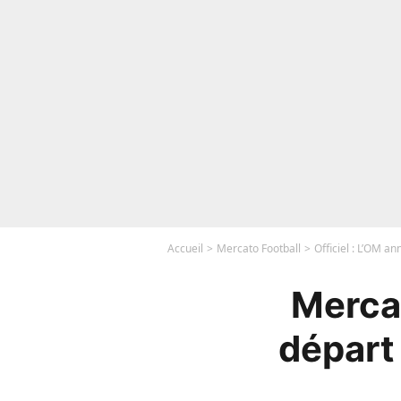
Accueil
Mercato Football
Officiel : L’OM a
Mercat
départ