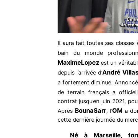
Il aura fait toutes ses classes à
bain du monde professionn
Maxime
Lopez
est un véritab
André Villa
depuis l’arrivée d’
a fortement diminué. Annoncé 
de terrain français a officiel
contrat jusqu’en juin 2021, pou
Bouna
Sarr
OM
Après
, l’
a don
cette dernière journée du mer
Né à Marseille, fo