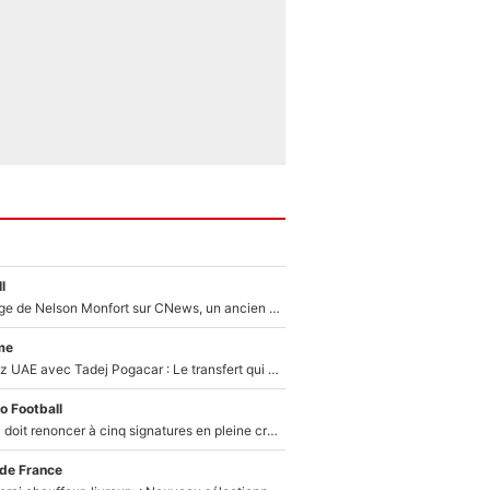
l
Après le dérapage de Nelson Monfort sur CNews, un ancien journaliste de France Télévisions relance la polémique sur les incendies en Gironde
me
Paul Seixas chez UAE avec Tadej Pogacar : Le transfert qui effraie le peloton, «c’est la pire des choses qui puisse arriver»
o Football
Grégory Lorenzi doit renoncer à cinq signatures en pleine crise financière : L’IA propose sept noms à l’OM pour un mercato réussi... à seulement 5M€ !
 de France