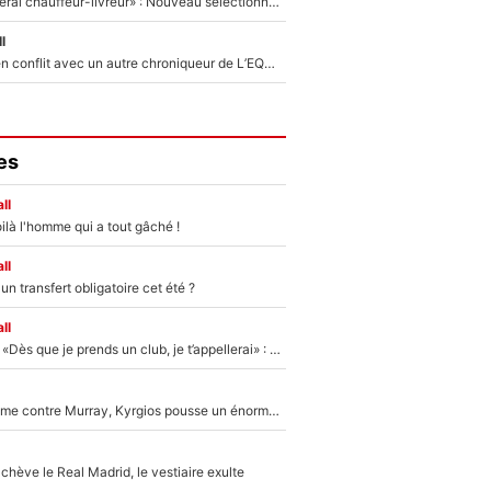
«Plus grand, je ferai chauffeur-livreur» : Nouveau sélectionneur des Bleus, Zinédine Zidane s’était imaginé un avenir très différent lorsqu'il était enfant
l
Johan Micoud en conflit avec un autre chroniqueur de L’EQUIPE du Soir : «Pendant un moment, je ne les ai pas remis ensemble dans l'émission»
es
ll
ilà l'homme qui a tout gâché !
ll
n transfert obligatoire cet été ?
ll
Mercato - OM - «Dès que je prends un club, je t’appellerai» : La promesse de Marcelino au moment de claquer la porte
Victime de racisme contre Murray, Kyrgios pousse un énorme coup de gueule !
hève le Real Madrid, le vestiaire exulte