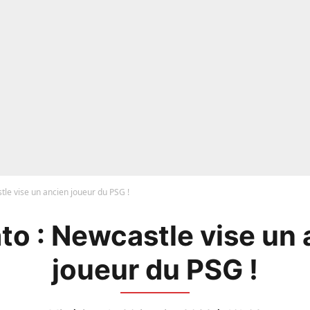
le vise un ancien joueur du PSG !
to : Newcastle vise un 
joueur du PSG !