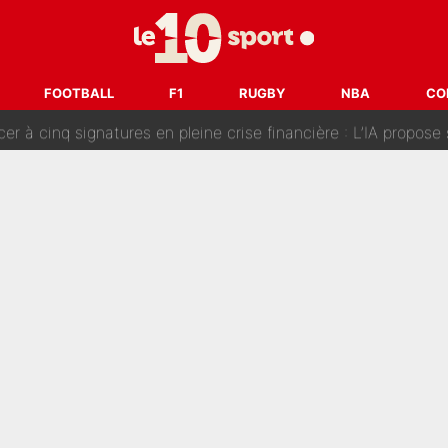
fort sur CNews, un ancien journaliste de France Télévisions relance la 
dej Pogacar : Le transfert qui effraie le peloton, «c’est la 
FOOTBALL
F1
RUGBY
NBA
CO
nq signatures en pleine crise financière : L’IA propose sept noms à l’OM po
reur» : Nouveau sélectionneur des Bleus, Zinédine Zidane s’était imaginé un av
 autre chroniqueur de L’EQUIPE du Soir : «Pendant un moment, je ne les 