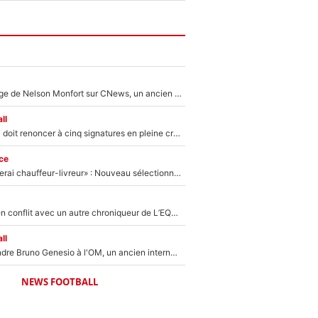
Après le dérapage de Nelson Monfort sur CNews, un ancien journaliste de France Télévisions relance la polémique sur les incendies en Gironde
ll
Grégory Lorenzi doit renoncer à cinq signatures en pleine crise financière : L’IA propose sept noms à l’OM pour un mercato réussi... à seulement 5M€ !
ce
«Plus grand, je ferai chauffeur-livreur» : Nouveau sélectionneur des Bleus, Zinédine Zidane s’était imaginé un avenir très différent lorsqu'il était enfant
Johan Micoud en conflit avec un autre chroniqueur de L’EQUIPE du Soir : «Pendant un moment, je ne les ai pas remis ensemble dans l'émission»
ll
Proche de rejoindre Bruno Genesio à l'OM, un ancien international français va finalement débarquer... sur RMC !
NEWS FOOTBALL