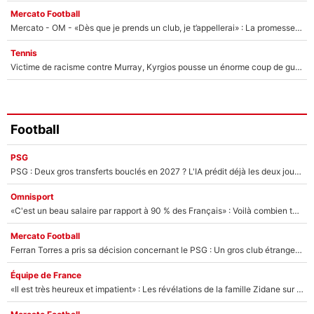
Mercato Football
Mercato - OM - «Dès que je prends un club, je t’appellerai» : La promesse de Marcelino au moment de claquer la porte
Tennis
Victime de racisme contre Murray, Kyrgios pousse un énorme coup de gueule !
Football
PSG
PSG : Deux gros transferts bouclés en 2027 ? L'IA prédit déjà les deux joueurs qui pourraient rejoindre Luis Enrique !
Omnisport
«C'est un beau salaire par rapport à 90 % des Français» : Voilà combien touchait Nelson Monfort sur France Télévisions avant de rejoindre CNews
Mercato Football
Ferran Torres a pris sa décision concernant le PSG : Un gros club étranger prêt à relancer le feuilleton pour la signature du champion du monde 2026 !
Équipe de France
«Il est très heureux et impatient» : Les révélations de la famille Zidane sur sa prise de pouvoir en équipe de France !