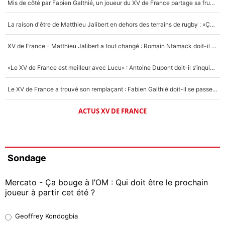
Mis de côté par Fabien Galthié, un joueur du XV de France partage sa frustration : «ils ne me l’ont pas dit tout de suite»
La raison d'être de Matthieu Jalibert en dehors des terrains de rugby : «Ça m'atteint autant que si tu touches à un membre de ma famille»
XV de France - Matthieu Jalibert a tout changé : Romain Ntamack doit-il s’inquiéter pour sa place à un an de la Coupe du monde ?
«Le XV de France est meilleur avec Lucu» : Antoine Dupont doit-il s’inquiéter pour sa place ?
Le XV de France a trouvé son remplaçant : Fabien Galthié doit-il se passer d'Antoine Dupont ?
ACTUS XV DE FRANCE
Sondage
Mercato - Ça bouge à l’OM : Qui doit être le prochain
joueur à partir cet été ?
Geoffrey Kondogbia
Geoffrey Kondogbia
38%