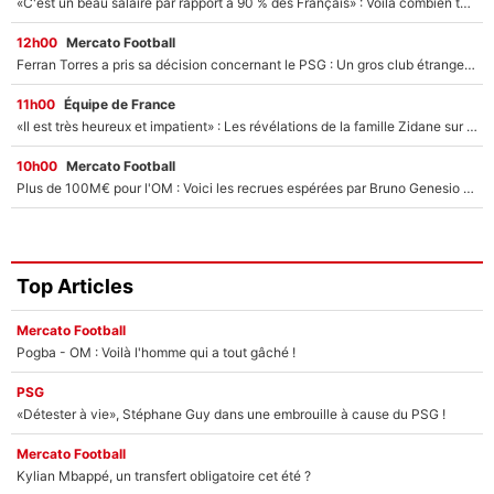
«C'est un beau salaire par rapport à 90 % des Français» : Voilà combien touchait Nelson Monfort sur France Télévisions avant de rejoindre CNews
12h00
Mercato Football
Ferran Torres a pris sa décision concernant le PSG : Un gros club étranger prêt à relancer le feuilleton pour la signature du champion du monde 2026 !
11h00
Équipe de France
«Il est très heureux et impatient» : Les révélations de la famille Zidane sur sa prise de pouvoir en équipe de France !
10h00
Mercato Football
Plus de 100M€ pour l'OM : Voici les recrues espérées par Bruno Genesio et Grégory Lorenzi après l’opération dégraissage
Top Articles
Mercato Football
Pogba - OM : Voilà l'homme qui a tout gâché !
PSG
«Détester à vie», Stéphane Guy dans une embrouille à cause du PSG !
Mercato Football
Kylian Mbappé, un transfert obligatoire cet été ?