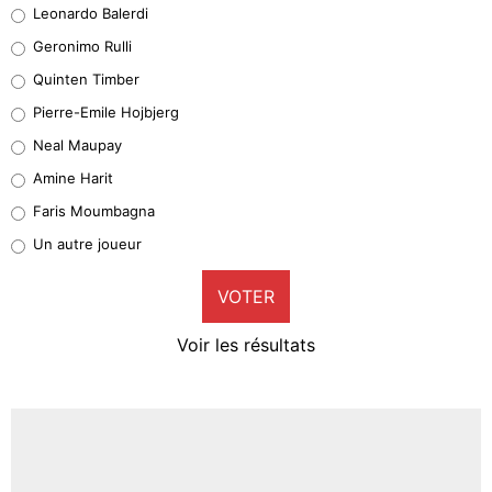
Leonardo Balerdi
Leonardo Balerdi
Geronimo Rulli
32%
Quinten Timber
Geronimo Rulli
Pierre-Emile Hojbjerg
5%
Neal Maupay
Quinten Timber
Amine Harit
1%
Faris Moumbagna
Pierre-Emile Hojbjerg
Un autre joueur
9%
VOTER
Neal Maupay
4%
Voir les résultats
Amine Harit
3%
Faris Moumbagna
4%