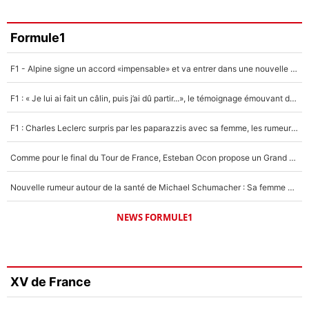
Formule1
F1 - Alpine signe un accord «impensable» et va entrer dans une nouvelle dimension : Grande nouvelle pour Pierre Gasly !
F1 : « Je lui ai fait un câlin, puis j’ai dû partir...», le témoignage émouvant de Max Verstappen sur sa fille
F1 : Charles Leclerc surpris par les paparazzis avec sa femme, les rumeurs étaient vraies !
Comme pour le final du Tour de France, Esteban Ocon propose un Grand Prix de Formule 1 à Paris : «Autour de l’Arc de Triomphe, ce serait génial» !
Nouvelle rumeur autour de la santé de Michael Schumacher : Sa femme Corinna sort du silence
NEWS FORMULE1
XV de France