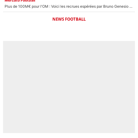
Mercato Football
Plus de 100M€ pour l'OM : Voici les recrues espérées par Bruno Genesio et Grégory Lorenzi après l’opération dégraissage
NEWS FOOTBALL