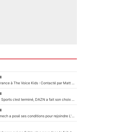
l
De l'équipe de France à The Voice Kids : Contacté par Matt Pokora, Kylian Mbappé a accepté de jouer un rôle inédit sur TF1 !
l
La Liga sur beIN Sports c’est terminé, DAZN a fait son choix pour Benjamin Da Silva et Omar Da Fonseca !
l
Raymond Domenech a posé ses conditions pour rejoindre L'EQUIPE du Soir : Il refuse de faire l'émission avec un autre chroniqueur !