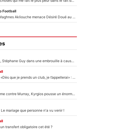
«C’est l'une des choses qui me fait le plus peur dans le fait de devenir maman» : En couple avec Antoine Dupont, Iris Mittenaere s'inquiète déjà pour ses futurs enfants !
 Football
Le transfert de Maghnes Akliouche menace Désiré Doué au PSG : «Je valide à 200%»
es
«Détester à vie», Stéphane Guy dans une embrouille à cause du PSG !
ll
Mercato - OM - «Dès que je prends un club, je t’appellerai» : La promesse de Marcelino au moment de claquer la porte
Victime de racisme contre Murray, Kyrgios pousse un énorme coup de gueule !
 Le mariage que personne n'a vu venir !
ll
n transfert obligatoire cet été ?