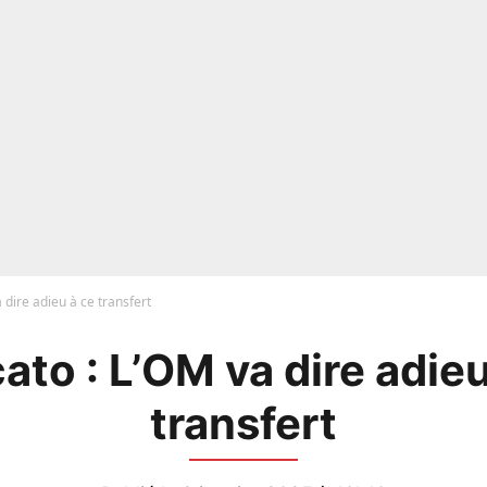
 dire adieu à ce transfert
ato : L’OM va dire adieu
transfert