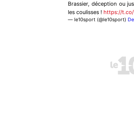
Brassier, déception ou j
les coulisses !
https://t.c
— le10sport (@le10sport)
De