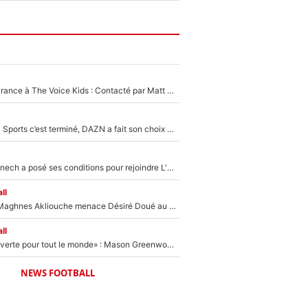
De l'équipe de France à The Voice Kids : Contacté par Matt Pokora, Kylian Mbappé a accepté de jouer un rôle inédit sur TF1 !
La Liga sur beIN Sports c’est terminé, DAZN a fait son choix pour Benjamin Da Silva et Omar Da Fonseca !
Raymond Domenech a posé ses conditions pour rejoindre L'EQUIPE du Soir : Il refuse de faire l'émission avec un autre chroniqueur !
ll
Le transfert de Maghnes Akliouche menace Désiré Doué au PSG : «Je valide à 200%»
ll
«La porte est ouverte pour tout le monde» : Mason Greenwood et Pierre-Emerick Aubameyang ont quitté l'OM, Amine Gouiri balance sur la suite du mercato et sur la réaction du vestiaire !
NEWS FOOTBALL