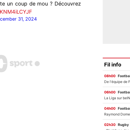
uste un coup de mou ? Découvrez
o/KNM4iLCYJF
cember 31, 2024
Fil info
08h00
Footbal
06h00
Footbal
04h00
Footbal
02h30
Rugby