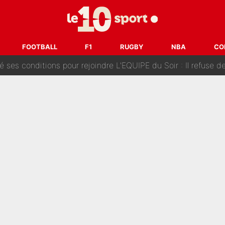
Voice Kids : Contacté par Matt Pokora, Kylian Mbappé a accepté
est terminé, DAZN a fait son choix pour Benjamin Da Silva et
FOOTBALL
F1
RUGBY
NBA
CO
onditions pour rejoindre L'EQUIPE du Soir : Il refuse de faire l'
 plus peur dans le fait de devenir maman» : En couple avec Antoine Dupont, Iris Mitte
kliouche menace Désiré Doué au PSG : «Je valide à 200%»