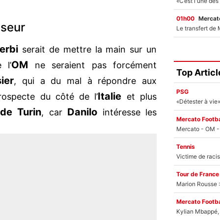
01h00
Mercato
nseur
erbi
serait de mettre la main sur un
OM
 l’
ne seraient pas forcément
Top Articl
ier
, qui a du mal à répondre aux
PSG
Italie
rospecte du côté de l’
et plus
de Turin
Danilo
, car
intéresse les
Mercato Footba
Tennis
Tour de France
Marion Rousse :
Mercato Footba
Kylian Mbappé, u