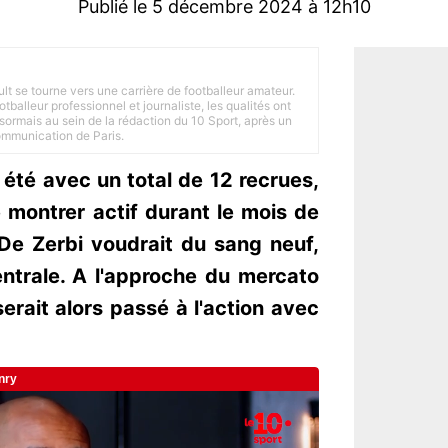
Publié le 5 décembre 2024 à 12h10
ult se tourne vers une carrière de footballeur amateur.
balleur professionnel et journaliste, les qualités ont
ésormais au sein de la rédaction du 10 Sport, après un
Communication de Paris.
été avec un total de 12 recrues,
 montrer actif durant le mois de
 De Zerbi voudrait du sang neuf,
trale. A l'approche du mercato
erait alors passé à l'action avec