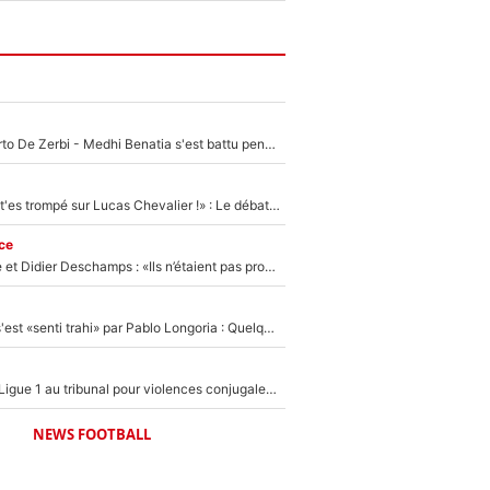
Départ de Roberto De Zerbi - Medhi Benatia s'est battu pendant six mois pour le retenir à l'OM, le PSG a été le naufrage de trop : «Je pars avec toi»
«Admets que tu t'es trompé sur Lucas Chevalier !» : Le débat sur le gardien du PSG vire au clash à l'After Foot
ce
Zinédine Zidane et Didier Deschamps : «Ils n’étaient pas proches», les confidences d’un membre de l’équipe de France 1998 sur leur relation spéciale
Medhi Benatia s'est «senti trahi» par Pablo Longoria : Quelques semaines après son départ, l'ancien directeur de football de l'OM règle ses comptes
Des terrains de Ligue 1 au tribunal pour violences conjugales : Un arbitre français encourt une peine de 18 mois de prison !
NEWS FOOTBALL