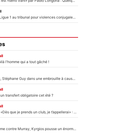
Medhi Benatia s'est «senti trahi» par Pablo Longoria : Quelques semaines après son départ, l'ancien directeur de football de l'OM règle ses comptes
l
Des terrains de Ligue 1 au tribunal pour violences conjugales : Un arbitre français encourt une peine de 18 mois de prison !
es
ll
ilà l'homme qui a tout gâché !
«Détester à vie», Stéphane Guy dans une embrouille à cause du PSG !
ll
n transfert obligatoire cet été ?
ll
Mercato - OM - «Dès que je prends un club, je t’appellerai» : La promesse de Marcelino au moment de claquer la porte
Victime de racisme contre Murray, Kyrgios pousse un énorme coup de gueule !