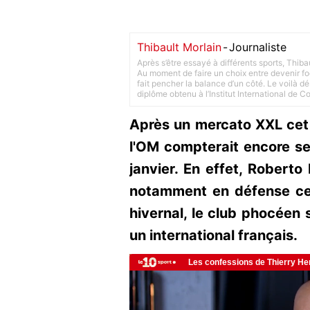
Thibault Morlain
-
Journaliste
Après s’être essayé à différents sports, Thiba
Au moment de faire un choix entre devenir foot
fait pencher la balance d’un côté. Le voilà d
diplôme obtenu à l’Institut International de 
Après un mercato XXL cet 
l'OM compterait encore se
janvier. En effet, Roberto
notamment en défense cen
hivernal, le club phocéen s
un international français.