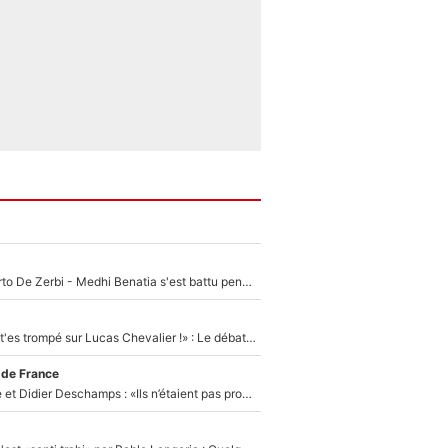
Départ de Roberto De Zerbi - Medhi Benatia s'est battu pendant six mois pour le retenir à l'OM, le PSG a été le naufrage de trop : «Je pars avec toi»
«Admets que tu t'es trompé sur Lucas Chevalier !» : Le débat sur le gardien du PSG vire au clash à l'After Foot
 de France
Zinédine Zidane et Didier Deschamps : «Ils n’étaient pas proches», les confidences d’un membre de l’équipe de France 1998 sur leur relation spéciale