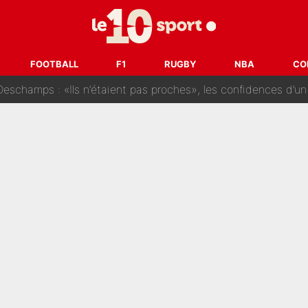
i Benatia s'est battu pendant six mois pour le retenir à l'OM, le PSG a été
sur Lucas Chevalier !» : Le débat sur le gardien du PSG vire 
FOOTBALL
F1
RUGBY
NBA
CO
s : «Ils n’étaient pas proches», les confidences d’un membre de l’équipe d
 par Pablo Longoria : Quelques semaines après son départ, l'ancien directe
tribunal pour violences conjugales : Un arbitre français encou