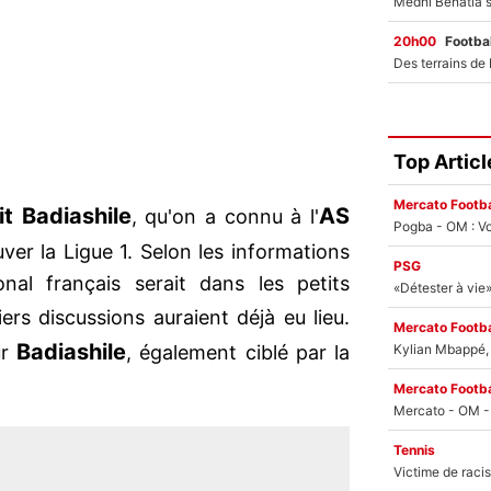
20h00
Footbal
Top Articl
Mercato Footba
t Badiashile
AS
, qu'on a connu à l'
Pogba - OM : Vo
uver la Ligue 1. Selon les informations
PSG
tional français serait dans les petits
ers discussions auraient déjà eu lieu.
Mercato Footba
Badiashile
Kylian Mbappé, u
ur
, également ciblé par la
Mercato Footba
Tennis