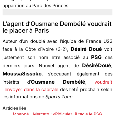
apparition au Parc des Princes.
L’agent d’Ousmane Dembélé voudrait
le placer à Paris
Auteur d’un doublé avec l’équipe de France U23
Désiré Doué
face à la Côte d’Ivoire (3-2),
voit
PSG
justement son nom être associé au
ces
Désiré
Doué
derniers jours. Nouvel agent de
,
Moussa
Sissoko
, s’occupant également des
Ousmane Dembélé
intérêts d’
,
voudrait
l'envoyer dans la capitale
dès l'été prochain selon
les informations de
Sports Zone.
Articles liés
Mbappé - Mercato : «Ridicule», il tacle le PSG