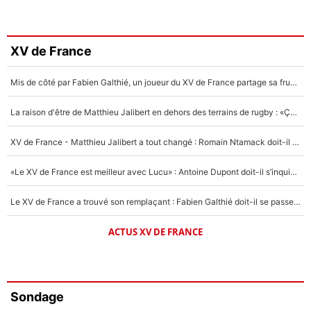
XV de France
Mis de côté par Fabien Galthié, un joueur du XV de France partage sa frustration : «ils ne me l’ont pas dit tout de suite»
La raison d'être de Matthieu Jalibert en dehors des terrains de rugby : «Ça m'atteint autant que si tu touches à un membre de ma famille»
XV de France - Matthieu Jalibert a tout changé : Romain Ntamack doit-il s’inquiéter pour sa place à un an de la Coupe du monde ?
«Le XV de France est meilleur avec Lucu» : Antoine Dupont doit-il s’inquiéter pour sa place ?
Le XV de France a trouvé son remplaçant : Fabien Galthié doit-il se passer d'Antoine Dupont ?
ACTUS XV DE FRANCE
Sondage