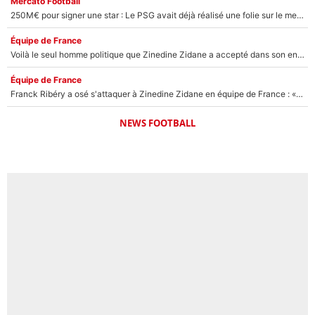
Mercato Football
250M€ pour signer une star : Le PSG avait déjà réalisé une folie sur le mercato bien avant Neymar !
Équipe de France
Voilà le seul homme politique que Zinedine Zidane a accepté dans son entourage : «Je garde un très bon souvenir de lui»
Équipe de France
Franck Ribéry a osé s'attaquer à Zinedine Zidane en équipe de France : «Je n'aurais jamais fait ça»
NEWS FOOTBALL