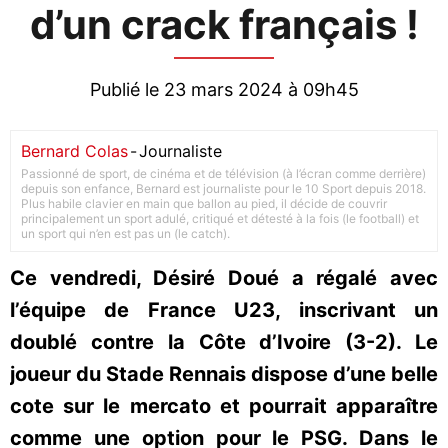
d’un crack français !
Publié le 23 mars 2024 à 09h45
Bernard Colas
-
Journaliste
Passionné de sport, de cinéma et de télévision (à l’écran comme derrière)
depuis son enfance, Bernard est journaliste pour le 10 Sport depuis 2018.
Plus habile clavier en main que ballon au pied, il décide de couvrir
principalement un sport adulé, critiqué et détesté à la fois (le football) et
un sport qui n’en est pas un (le catch).
Ce vendredi, Désiré Doué a régalé avec
l’équipe de France U23, inscrivant un
doublé contre la Côte d’Ivoire (3-2). Le
joueur du Stade Rennais dispose d’une belle
cote sur le mercato et pourrait apparaître
comme une option pour le PSG. Dans le