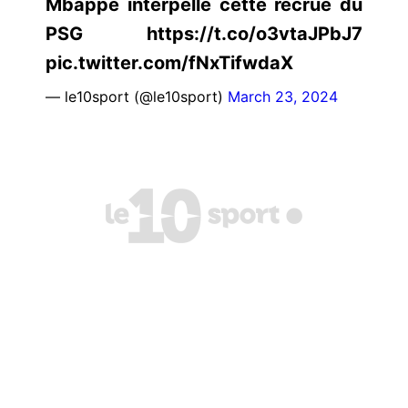
Mbappé interpelle cette recrue du
PSG https://t.co/o3vtaJPbJ7
pic.twitter.com/fNxTifwdaX
— le10sport (@le10sport)
March 23, 2024