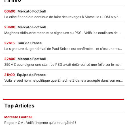
00h00
Mercato Football
La crise financière continue de faire des ravages à Marseille : L’OM a placé 12 joueurs sur le marché des transferts… et ça pourrait lui rapporter près de 100M€ !
23h00
Mercato Football
Maghnes Akliouche raconte sa signature au PSG : Voilà les coulisses de son transfert de rêve à 50M€
22h15
Tour de France
La signature du grand rival de Paul Seixas est confirmée... et c'est une excellente nouvelle pour l'équipe Decathlon-CMA CGM !
22h00
Mercato Football
250M€ pour signer une star : Le PSG avait déjà réalisé une folie sur le mercato bien avant Neymar !
21h00
Équipe de France
Voilà le seul homme politique que Zinedine Zidane a accepté dans son entourage : «Je garde un très bon souvenir de lui»
Top Articles
Mercato Football
Pogba - OM : Voilà l'homme qui a tout gâché !