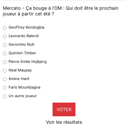
Mercato - Ça bouge à l’OM : Qui doit être le prochain
joueur à partir cet été ?
Geoffrey Kondogbia
Geoffrey Kondogbia
38%
Leonardo Balerdi
Leonardo Balerdi
Geronimo Rulli
32%
Quinten Timber
Geronimo Rulli
Pierre-Emile Hojbjerg
5%
Neal Maupay
Quinten Timber
Amine Harit
1%
Faris Moumbagna
Pierre-Emile Hojbjerg
Un autre joueur
9%
VOTER
Neal Maupay
4%
Voir les résultats
Amine Harit