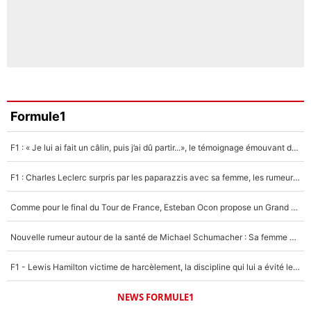
Formule1
F1 : « Je lui ai fait un câlin, puis j’ai dû partir...», le témoignage émouvant de Max Verstappen sur sa fille
F1 : Charles Leclerc surpris par les paparazzis avec sa femme, les rumeurs étaient vraies !
Comme pour le final du Tour de France, Esteban Ocon propose un Grand Prix de Formule 1 à Paris : «Autour de l’Arc de Triomphe, ce serait génial» !
Nouvelle rumeur autour de la santé de Michael Schumacher : Sa femme Corinna sort du silence
F1 - Lewis Hamilton victime de harcèlement, la discipline qui lui a évité le pire : «J'aurais probablement mal tourné»
NEWS FORMULE1