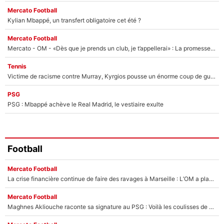
Mercato Football
Kylian Mbappé, un transfert obligatoire cet été ?
Mercato Football
Mercato - OM - «Dès que je prends un club, je t’appellerai» : La promesse de Marcelino au moment de claquer la porte
Tennis
Victime de racisme contre Murray, Kyrgios pousse un énorme coup de gueule !
PSG
PSG : Mbappé achève le Real Madrid, le vestiaire exulte
Football
Mercato Football
La crise financière continue de faire des ravages à Marseille : L’OM a placé 12 joueurs sur le marché des transferts… et ça pourrait lui rapporter près de 100M€ !
Mercato Football
Maghnes Akliouche raconte sa signature au PSG : Voilà les coulisses de son transfert de rêve à 50M€