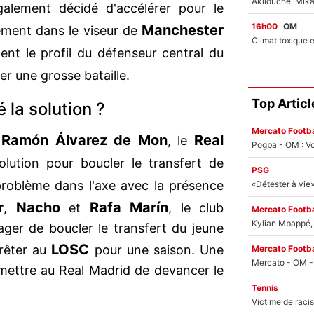
lement décidé d'accélérer pour le
16h00
OM
Manchester
ement dans le viseur de
nt le profil du défenseur central du
er une grosse bataille.
Top Articl
 la solution ?
Mercato Footba
Ramón Álvarez de Mon
Real
e
, le
Pogba - OM : Vo
ution pour boucler le transfert de
PSG
problème dans l'axe avec la présence
r
Nacho
Rafa Marín
,
et
, le club
Mercato Footba
Kylian Mbappé, u
ager de boucler le transfert du jeune
LOSC
prêter au
pour une saison. Une
Mercato Footba
rmettre au Real Madrid de devancer le
Tennis