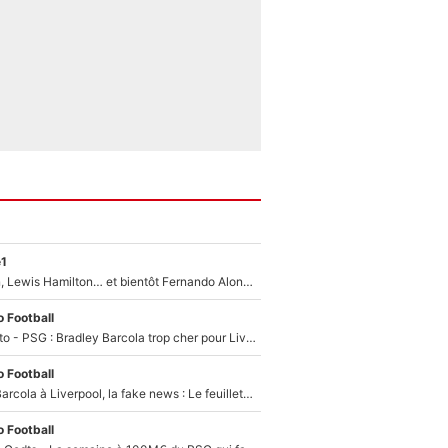
e1
Max Verstappen, Lewis Hamilton… et bientôt Fernando Alonso ? Le classement des pilotes les mieux payés en Formule 1 risque de changer !
 Football
EXCLU - Mercato - PSG : Bradley Barcola trop cher pour Liverpool
 Football
PSG - Bradley Barcola à Liverpool, la fake news : Le feuilleton continue !
 Football