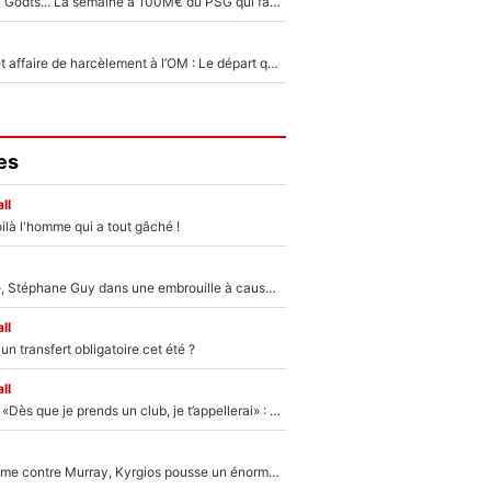
Akliouche, Mika Godts... La semaine à 100M€ du PSG qui fait basculer le mercato du PSG !
Climat toxique et affaire de harcèlement à l’OM : Le départ qui soulage le vestiaire de Bruno Genesio
es
ll
ilà l'homme qui a tout gâché !
«Détester à vie», Stéphane Guy dans une embrouille à cause du PSG !
ll
n transfert obligatoire cet été ?
ll
Mercato - OM - «Dès que je prends un club, je t’appellerai» : La promesse de Marcelino au moment de claquer la porte
Victime de racisme contre Murray, Kyrgios pousse un énorme coup de gueule !