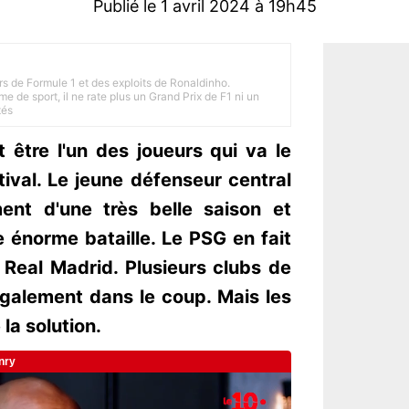
Publié le 1 avril 2024 à 19h45
rs de Formule 1 et des exploits de Ronaldinho.
e de sport, il ne rate plus un Grand Prix de F1 ni un
tés
 être l'un des joueurs qui va le
ival. Le jeune défenseur central
ent d'une très belle saison et
 énorme bataille. Le PSG en fait
 Real Madrid. Plusieurs clubs de
galement dans le coup. Mais les
la solution.