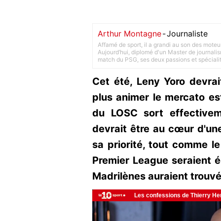
Arthur Montagne
-
Journaliste
Affamé de sport, il a grandi au son des moteu
Aujourd’hui, diplomé d'un Master de journalism
match du PSG, ses deux passions et spéciali
Cet été, Leny Yoro devrait
plus animer le mercato est
du LOSC sort effectivem
devrait être au cœur d'une
sa priorité, tout comme le
Premier League seraient é
Madrilènes auraient trouvé 