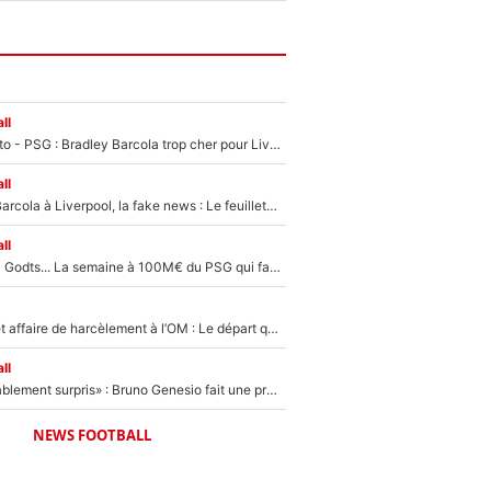
ll
EXCLU - Mercato - PSG : Bradley Barcola trop cher pour Liverpool
ll
PSG - Bradley Barcola à Liverpool, la fake news : Le feuilleton continue !
ll
Akliouche, Mika Godts... La semaine à 100M€ du PSG qui fait basculer le mercato du PSG !
Climat toxique et affaire de harcèlement à l’OM : Le départ qui soulage le vestiaire de Bruno Genesio
ll
«Très, très agréablement surpris» : Bruno Genesio fait une promesse pour la suite du mercato de l’OM et rassure les supporters
NEWS FOOTBALL