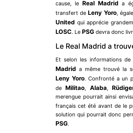
Real Madrid
cause, le
a éga
Leny Yoro
transfert de
, égal
United
qui apprécie grandeme
LOSC
PSG
. Le
devra donc livr
Le Real Madrid a trouvé
Et selon les informations d
Madrid
a même trouvé la sol
Leny Yoro
. Confronté a un 
Militao
Alaba
Rüdige
de
,
,
merengue pourrait ainsi envis
français cet été avant de le 
solution qui pourrait donc pe
PSG
.