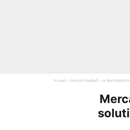
Accueil
Mercato Football
Le Real Madrid tr
Merca
solut