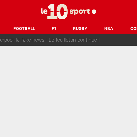
 et bientôt Fernando Alonso ? Le classement des pilotes les mieux p
dley Barcola trop cher pour Liverpool
FOOTBALL
F1
RUGBY
NBA
CO
rpool, la fake news : Le feuilleton continue !
a semaine à 100M€ du PSG qui fait basculer le mercato du PS
e harcèlement à l’OM : Le départ qui soulage le vestiaire de 