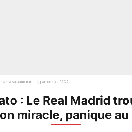
ouve la solution miracle, panique au PSG ?
to : Le Real Madrid tro
ion miracle, panique au