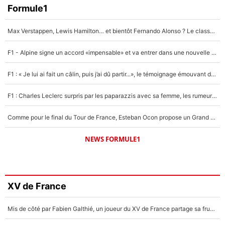
Formule1
Max Verstappen, Lewis Hamilton… et bientôt Fernando Alonso ? Le classement des pilotes les mieux payés en Formule 1 risque de changer !
F1 - Alpine signe un accord «impensable» et va entrer dans une nouvelle dimension : Grande nouvelle pour Pierre Gasly !
F1 : « Je lui ai fait un câlin, puis j’ai dû partir...», le témoignage émouvant de Max Verstappen sur sa fille
F1 : Charles Leclerc surpris par les paparazzis avec sa femme, les rumeurs étaient vraies !
Comme pour le final du Tour de France, Esteban Ocon propose un Grand Prix de Formule 1 à Paris : «Autour de l’Arc de Triomphe, ce serait génial» !
NEWS FORMULE1
XV de France
Mis de côté par Fabien Galthié, un joueur du XV de France partage sa frustration : «ils ne me l’ont pas dit tout de suite»