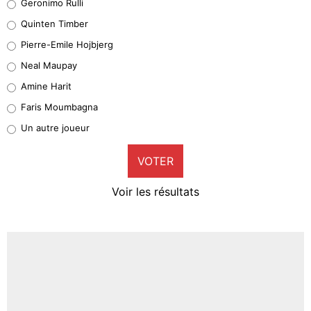
Geronimo Rulli
32%
Quinten Timber
Geronimo Rulli
Pierre-Emile Hojbjerg
5%
Neal Maupay
Quinten Timber
Amine Harit
1%
Faris Moumbagna
Pierre-Emile Hojbjerg
Un autre joueur
9%
VOTER
Neal Maupay
4%
Voir les résultats
Amine Harit
3%
Faris Moumbagna
4%
Un autre joueur
5%