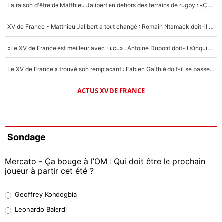
La raison d'être de Matthieu Jalibert en dehors des terrains de rugby : «Ça m'atteint autant que si tu touches à un membre de ma famille»
XV de France - Matthieu Jalibert a tout changé : Romain Ntamack doit-il s’inquiéter pour sa place à un an de la Coupe du monde ?
«Le XV de France est meilleur avec Lucu» : Antoine Dupont doit-il s’inquiéter pour sa place ?
Le XV de France a trouvé son remplaçant : Fabien Galthié doit-il se passer d'Antoine Dupont ?
ACTUS XV DE FRANCE
Sondage
Mercato - Ça bouge à l’OM : Qui doit être le prochain
joueur à partir cet été ?
Geoffrey Kondogbia
Geoffrey Kondogbia
38%
Leonardo Balerdi
Leonardo Balerdi