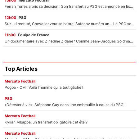
13h00
Mercato Football
Ferran Torres a pris sa décision : Son transfert au PSG est annoncé en Espagne !
12h00
PSG
Suzuki recruté, Chevalier veut se battre, Safonov numéro un… Le PSG se lance encore dans un gros chantier pour le poste de gardien de but
11h00
Équipe de France
Un documentaire avec Zinedine Zidane : Comme Jean-Jacques Goldman et Mylène Farmer, le nouveau sélectionneur de l'équipe de France a recalé une journaliste très connue
Top Articles
Mercato Football
Pogba - OM : Voilà l'homme qui a tout gâché !
PSG
«Détester à vie», Stéphane Guy dans une embrouille à cause du PSG !
Mercato Football
Kylian Mbappé, un transfert obligatoire cet été ?
Mercato Football