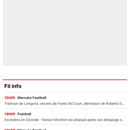
Fil info
15h00
Mercato Football
Trahison de Longoria, secrets de Frank McCourt, démission de Roberto De Zerbi : Medhi Benatia se lâche sur départ de l'OM et fait d'importantes révélations
14h00
Football
Incendies en Gironde - Nelson Monfort est attaqué après son dérapage sur CNews : «Et lui, il prend combien pour parler dans un studio climatisé?»