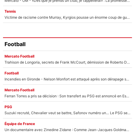
Mercato - OM - «Dès que je prends un club, je t’appellerai» : La promesse de Marcelino au moment de claquer la porte
Tennis
Victime de racisme contre Murray, Kyrgios pousse un énorme coup de gueule !
Football
Mercato Football
Trahison de Longoria, secrets de Frank McCourt, démission de Roberto De Zerbi : Medhi Benatia se lâche sur départ de l'OM et fait d'importantes révélations
Football
Incendies en Gironde - Nelson Monfort est attaqué après son dérapage sur CNews : «Et lui, il prend combien pour parler dans un studio climatisé?»
Mercato Football
Ferran Torres a pris sa décision : Son transfert au PSG est annoncé en Espagne !
PSG
Suzuki recruté, Chevalier veut se battre, Safonov numéro un… Le PSG se lance encore dans un gros chantier pour le poste de gardien de but
Équipe de France
Un documentaire avec Zinedine Zidane : Comme Jean-Jacques Goldman et Mylène Farmer, le nouveau sélectionneur de l'équipe de France a recalé une journaliste très connue