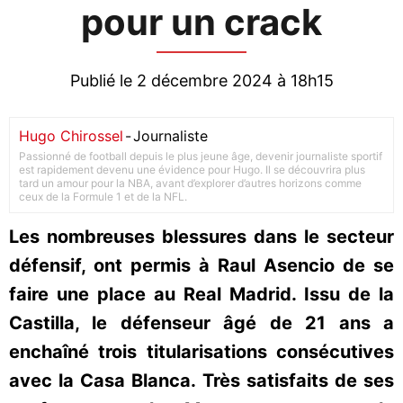
pour un crack
Publié le 2 décembre 2024 à 18h15
Hugo Chirossel
-
Journaliste
Passionné de football depuis le plus jeune âge, devenir journaliste sportif
est rapidement devenu une évidence pour Hugo. Il se découvrira plus
tard un amour pour la NBA, avant d’explorer d’autres horizons comme
ceux de la Formule 1 et de la NFL.
Les nombreuses blessures dans le secteur
défensif, ont permis à Raul Asencio de se
faire une place au Real Madrid. Issu de la
Castilla, le défenseur âgé de 21 ans a
enchaîné trois titularisations consécutives
avec la Casa Blanca. Très satisfaits de ses