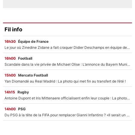
Fil info
16h30
Équipe de France
Le jour où Zinedine Zidane a fait craquer Didier Deschamps en équipe de France : «Je m’en suis voulu», l’ancien sélectionneur a regretté son geste !
16h00
Football
Scandale dans la vie privée de Michael Olise : L’annonce du Bayern Munich sur son enfant caché
15h00
Mercato Football
Yan Diomandé au Real Madrid : La photo qui met fin au transfert de l’été !
14h15
Rugby
Antoine Dupont et Iris Mittenaere officialisent enfin leur couple : La photo qui enflamme les réseaux sociaux
14h00
PSG
Du PSG à la tête de la FIFA pour remplacer Gianni Infantino ? «Il serait un mauvais président», le patron de la Liga s'attaque à Nasser Al-Khelaïfi !