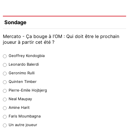
Sondage
Mercato - Ça bouge à l’OM : Qui doit être le prochain
joueur à partir cet été ?
Geoffrey Kondogbia
Geoffrey Kondogbia
38%
Leonardo Balerdi
Leonardo Balerdi
Geronimo Rulli
32%
Quinten Timber
Geronimo Rulli
Pierre-Emile Hojbjerg
5%
Neal Maupay
Quinten Timber
Amine Harit
1%
Faris Moumbagna
Pierre-Emile Hojbjerg
Un autre joueur
9%