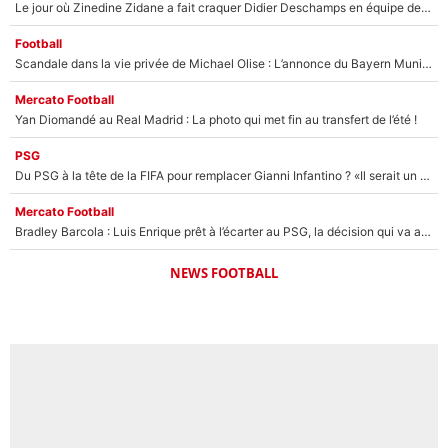
Le jour où Zinedine Zidane a fait craquer Didier Deschamps en équipe de France : «Je m’en suis voulu», l’ancien sélectionneur a regretté son geste !
Football
Scandale dans la vie privée de Michael Olise : L’annonce du Bayern Munich sur son enfant caché
Mercato Football
Yan Diomandé au Real Madrid : La photo qui met fin au transfert de l’été !
PSG
Du PSG à la tête de la FIFA pour remplacer Gianni Infantino ? «Il serait un mauvais président», le patron de la Liga s'attaque à Nasser Al-Khelaïfi !
Mercato Football
Bradley Barcola : Luis Enrique prêt à l’écarter au PSG, la décision qui va accélérer son transfert à Liverpool ?
NEWS FOOTBALL