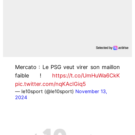
Mercato : Le PSG veut virer son maillon
faible !
https://t.co/UmHuWa6CkK
pic.twitter.com/nqKAcIGiq5
— le10sport (@le10sport)
November 13,
2024