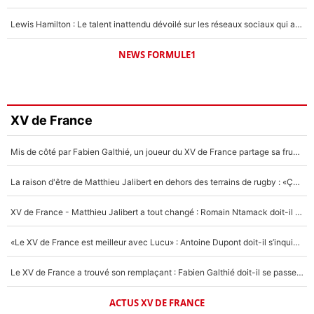
Lewis Hamilton : Le talent inattendu dévoilé sur les réseaux sociaux qui a impressionné Kim Kardashian pendant leurs vacances en amoureux !
NEWS FORMULE1
XV de France
Mis de côté par Fabien Galthié, un joueur du XV de France partage sa frustration : «ils ne me l’ont pas dit tout de suite»
La raison d'être de Matthieu Jalibert en dehors des terrains de rugby : «Ça m'atteint autant que si tu touches à un membre de ma famille»
XV de France - Matthieu Jalibert a tout changé : Romain Ntamack doit-il s’inquiéter pour sa place à un an de la Coupe du monde ?
«Le XV de France est meilleur avec Lucu» : Antoine Dupont doit-il s’inquiéter pour sa place ?
Le XV de France a trouvé son remplaçant : Fabien Galthié doit-il se passer d'Antoine Dupont ?
ACTUS XV DE FRANCE