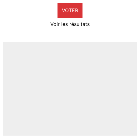
VOTER
Neal Maupay
4%
Voir les résultats
Amine Harit
3%
Faris Moumbagna
5%
Un autre joueur
5%
1506 personnes ont participé aux votes.