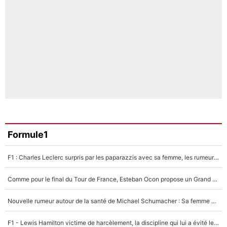
Formule1
F1 : Charles Leclerc surpris par les paparazzis avec sa femme, les rumeurs étaient vraies !
Comme pour le final du Tour de France, Esteban Ocon propose un Grand Prix de Formule 1 à Paris : «Autour de l’Arc de Triomphe, ce serait génial» !
Nouvelle rumeur autour de la santé de Michael Schumacher : Sa femme Corinna sort du silence
F1 - Lewis Hamilton victime de harcèlement, la discipline qui lui a évité le pire : «J'aurais probablement mal tourné»