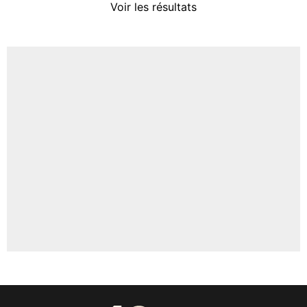
Voir les résultats
Amine Harit
3%
Faris Moumbagna
4%
Un autre joueur
5%
1664 personnes ont participé aux votes.