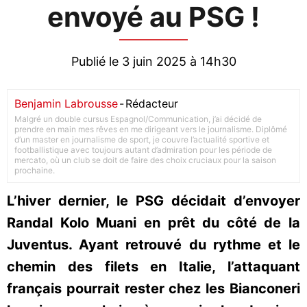
envoyé au PSG !
Publié le 3 juin 2025 à 14h30
Benjamin Labrousse
-
Rédacteur
Malgré un double cursus Espagnol/Communication, j’ai décidé de
prendre en main mes rêves en me dirigeant vers le journalisme. Diplômé
d’un master en journalisme de sport, je couvre l’actualité sportive et
footballistique avec toujours autant d’admiration pour les période de
mercato, où un club se doit de faire des choix cruciaux pour la saison
prochaine.
L’hiver dernier, le PSG décidait d’envoyer
Randal Kolo Muani en prêt du côté de la
Juventus. Ayant retrouvé du rythme et le
chemin des filets en Italie, l’attaquant
français pourrait rester chez les Bianconeri