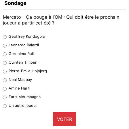
Sondage
Mercato - Ça bouge à l’OM : Qui doit être le prochain
joueur à partir cet été ?
Geoffrey Kondogbia
Geoffrey Kondogbia
38%
Leonardo Balerdi
Leonardo Balerdi
Geronimo Rulli
32%
Quinten Timber
Geronimo Rulli
Pierre-Emile Hojbjerg
5%
Neal Maupay
Quinten Timber
Amine Harit
1%
Faris Moumbagna
Pierre-Emile Hojbjerg
Un autre joueur
9%
VOTER
Neal Maupay
4%