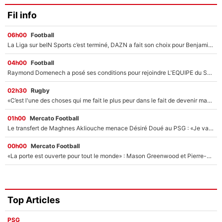
Fil info
06h00
Football
La Liga sur beIN Sports c’est terminé, DAZN a fait son choix pour Benjamin Da Silva et Omar Da Fonseca !
04h00
Football
Raymond Domenech a posé ses conditions pour rejoindre L'EQUIPE du Soir : Il refuse de faire l'émission avec un autre chroniqueur !
02h30
Rugby
«C’est l'une des choses qui me fait le plus peur dans le fait de devenir maman» : En couple avec Antoine Dupont, Iris Mittenaere s'inquiète déjà pour ses futurs enfants !
01h00
Mercato Football
Le transfert de Maghnes Akliouche menace Désiré Doué au PSG : «Je valide à 200%»
00h00
Mercato Football
«La porte est ouverte pour tout le monde» : Mason Greenwood et Pierre-Emerick Aubameyang ont quitté l'OM, Amine Gouiri balance sur la suite du mercato et sur la réaction du vestiaire !
Top Articles
PSG