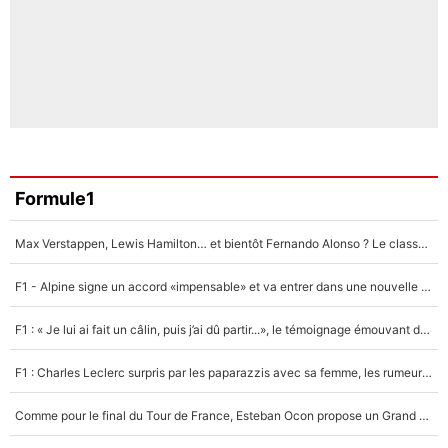
Formule1
Max Verstappen, Lewis Hamilton… et bientôt Fernando Alonso ? Le classement des pilotes les mieux payés en Formule 1 risque de changer !
F1 - Alpine signe un accord «impensable» et va entrer dans une nouvelle dimension : Grande nouvelle pour Pierre Gasly !
F1 : « Je lui ai fait un câlin, puis j’ai dû partir...», le témoignage émouvant de Max Verstappen sur sa fille
F1 : Charles Leclerc surpris par les paparazzis avec sa femme, les rumeurs étaient vraies !
Comme pour le final du Tour de France, Esteban Ocon propose un Grand Prix de Formule 1 à Paris : «Autour de l’Arc de Triomphe, ce serait génial» !