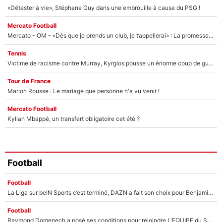
«Détester à vie», Stéphane Guy dans une embrouille à cause du PSG !
Mercato Football
Mercato - OM - «Dès que je prends un club, je t’appellerai» : La promesse de Marcelino au moment de claquer la porte
Tennis
Victime de racisme contre Murray, Kyrgios pousse un énorme coup de gueule !
Tour de France
Marion Rousse : Le mariage que personne n'a vu venir !
Mercato Football
Kylian Mbappé, un transfert obligatoire cet été ?
Football
Football
La Liga sur beIN Sports c’est terminé, DAZN a fait son choix pour Benjamin Da Silva et Omar Da Fonseca !
Football
Raymond Domenech a posé ses conditions pour rejoindre L'EQUIPE du Soir : Il refuse de faire l'émission avec un autre chroniqueur !