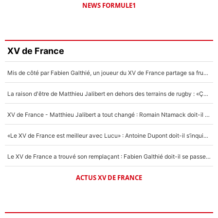
NEWS FORMULE1
XV de France
Mis de côté par Fabien Galthié, un joueur du XV de France partage sa frustration : «ils ne me l’ont pas dit tout de suite»
La raison d'être de Matthieu Jalibert en dehors des terrains de rugby : «Ça m'atteint autant que si tu touches à un membre de ma famille»
XV de France - Matthieu Jalibert a tout changé : Romain Ntamack doit-il s’inquiéter pour sa place à un an de la Coupe du monde ?
«Le XV de France est meilleur avec Lucu» : Antoine Dupont doit-il s’inquiéter pour sa place ?
Le XV de France a trouvé son remplaçant : Fabien Galthié doit-il se passer d'Antoine Dupont ?
ACTUS XV DE FRANCE