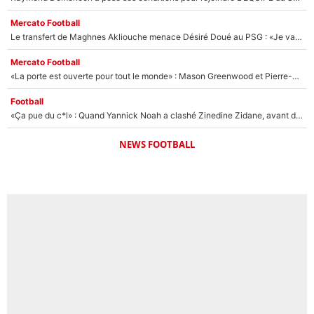
Mercato Football
Le transfert de Maghnes Akliouche menace Désiré Doué au PSG : «Je valide à 200%»
Mercato Football
«La porte est ouverte pour tout le monde» : Mason Greenwood et Pierre-Emerick Aubameyang ont quitté l'OM, Amine Gouiri balance sur la suite du mercato et sur la réaction du vestiaire !
Football
«Ça pue du c*l» : Quand Yannick Noah a clashé Zinedine Zidane, avant de se faire recadrer par le nouveau sélectionneur de l'équipe de France !
NEWS FOOTBALL