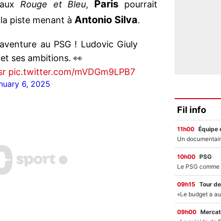
Paris
s aux
Rouge et Bleu
,
pourrait
Antonio Silva
 la piste menant à
.
'aventure au PSG ! Ludovic Giuly
 et ses ambitions. 👀
sr
pic.twitter.com/mVDGm9LPB7
nuary 6, 2025
Fil info
11h00
Équipe 
10h00
PSG
09h15
Tour de
09h00
Mercat