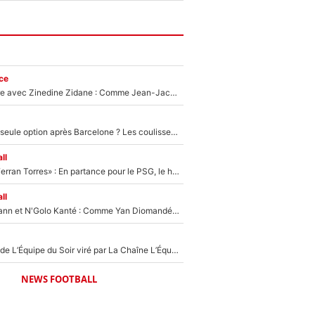
ce
Un documentaire avec Zinedine Zidane : Comme Jean-Jacques Goldman et Mylène Farmer, le nouveau sélectionneur de l'équipe de France a recalé une journaliste très connue
Le PSG comme seule option après Barcelone ? Les coulisses de la signature historique de Lionel Messi sont révélées au grand jour !
ll
«Le suicide de Ferran Torres» : En partance pour le PSG, le héros de la finale de la Coupe du monde s'attire les foudres de la presse espagnole !
ll
Antoine Griezmann et N'Golo Kanté : Comme Yan Diomandé, les deux champions du monde ont refusé de signer au PSG !
Un chroniqueur de L’Équipe du Soir viré par La Chaîne L’Équipe : Même Olivier Ménard n’avait pas pu empêcher son départ, «je l’ai appris sur Twitter, je l’ai vécu assez mal»
NEWS FOOTBALL