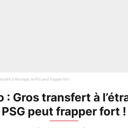
nsfert à l’étranger, le PSG peut frapper fort !
: Gros transfert à l’étr
PSG peut frapper fort !