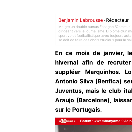
Benjamin Labrousse
-
Rédacteur
Malgré un double cursus Espagnol/Communica
dirigeant vers le journalisme. Diplômé d’un ma
sportive et footballistique avec toujours aut
se doit de faire des choix cruciaux pour la sa
En ce mois de janvier, 
hivernal afin de recrute
suppléer Marquinhos. Lo
Antonio Silva (Benfica) se
Juventus, mais le club it
Araujo (Barcelone), laissa
sur le Portugais.