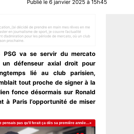
Publié le 6 janvier 2025 à 15h45
tion, j’ai décidé de prendre en main mes rêves en me
ster en journalisme de sport, je couvre l’actualité
ant d’admiration pour les période de mercato, où un club
ison prochaine.
le PSG va se servir du mercato
r un défenseur axial droit pour
ngtemps lié au club parisien,
mblait tout proche de signer à la
alien fonce désormais sur Ronald
nt à Paris l’opportunité de miser