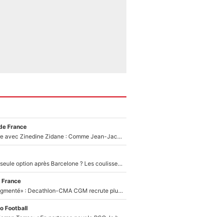
de France
Un documentaire avec Zinedine Zidane : Comme Jean-Jacques Goldman et Mylène Farmer, le nouveau sélectionneur de l'équipe de France a recalé une journaliste très connue
Le PSG comme seule option après Barcelone ? Les coulisses de la signature historique de Lionel Messi sont révélées au grand jour !
 France
«Le budget a augmenté» : Decathlon-CMA CGM recrute plusieurs coureurs pour offrir à Paul Seixas une équipe pour gagner le Tour de France 2027
o Football