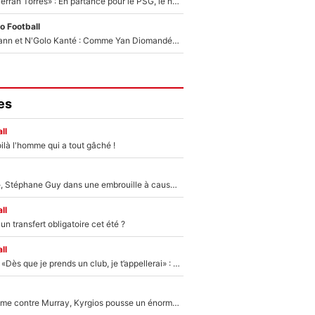
«Le suicide de Ferran Torres» : En partance pour le PSG, le héros de la finale de la Coupe du monde s'attire les foudres de la presse espagnole !
o Football
Antoine Griezmann et N'Golo Kanté : Comme Yan Diomandé, les deux champions du monde ont refusé de signer au PSG !
es
ll
ilà l'homme qui a tout gâché !
«Détester à vie», Stéphane Guy dans une embrouille à cause du PSG !
ll
n transfert obligatoire cet été ?
ll
Mercato - OM - «Dès que je prends un club, je t’appellerai» : La promesse de Marcelino au moment de claquer la porte
Victime de racisme contre Murray, Kyrgios pousse un énorme coup de gueule !