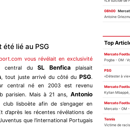
08h00
Mercat
Top Articl
 été lié au PSG
Mercato Footba
port.com vous révélait en exclusivité
Pogba - OM : Vo
SL Benfica
ur central du
plaisait
PSG
s
PSG
, tout juste arrivé du côté du
.
ur central né en 2003 est revenu
Mercato Footba
Kylian Mbappé, u
Antonio
ub parisien. Mais à 21 ans,
Mercato Footba
e club lisboète afin de s’engager en
t d’après les récentes révélations de
Tennis
 Juventus que l’international Portugais