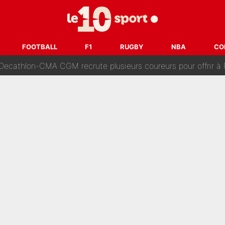
 Comme Jean-Jacques Goldman et Mylène Farmer, le nouveau sélectionneur de l'équipe 
ès Barcelone ? Les coulisses de la signature historique de Lionel 
FOOTBALL
F1
RUGBY
NBA
CO
on-CMA CGM recrute plusieurs coureurs pour offrir à Paul Seixas une équ
n partance pour le PSG, le héros de la finale de la Coupe du monde s'atti
lo Kanté : Comme Yan Diomandé, les deux champions du mon